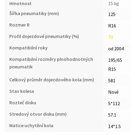
Hmotnost
15 kg
Šířka pneumatiky (mm)
125
Rozmer R
R16
Profil dojezdové pneumatiky (%)
70
Kompatibilní roky
od 2004
Kompatibilní rozměry plnohodnotných
195/65
pneumatik
R15
Celkový průměr dojezdového kola (mm)
581
Stav kolesa
Nové
Rozteč disku
5*112
Stredový otvor disku (mm)
57.1
Matice uchytění kola
14*1.5