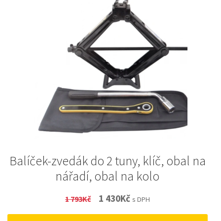
Balíček-zvedák do 2 tuny, klíč, obal na
nářadí, obal na kolo
Original
Current
1 430
Kč
1 793
Kč
s DPH
price
price