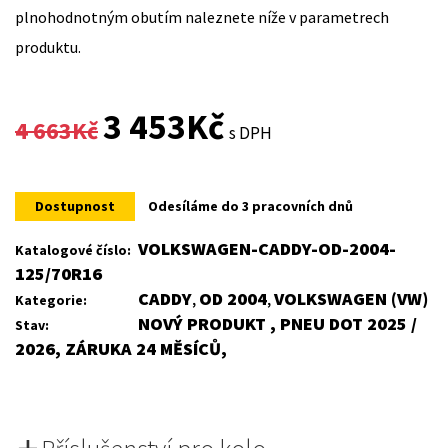
plnohodnotným obutím naleznete níže v parametrech
produktu.
Original
Current
3 453
Kč
4 663
Kč
s DPH
price
price
was:
is:
Dostupnost
Odesíláme do 3 pracovních dnů
4
3
VOLKSWAGEN-CADDY-OD-2004-
Katalogové číslo:
125/70R16
663Kč.
453Kč.
CADDY
OD 2004
VOLKSWAGEN (VW)
Kategorie:
,
,
NOVÝ PRODUKT , PNEU DOT 2025 /
Stav:
2026, ZÁRUKA 24 MĚSÍCŮ,