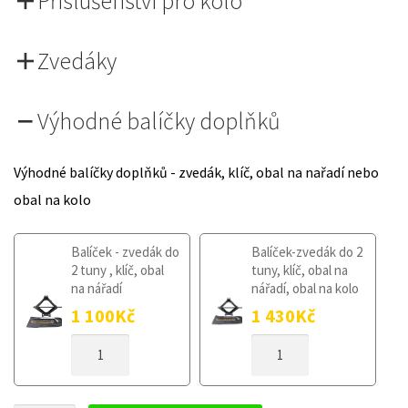
Příslušenství pro kolo
Zvedáky
Výhodné balíčky doplňků
Výhodné balíčky doplňků - zvedák, klíč, obal na nařadí nebo
obal na kolo
Balíček - zvedák do
Balíček-zvedák do 2
2 tuny , klíč, obal
tuny, klíč, obal na
na nářadí
nářadí, obal na kolo
1 100
Kč
1 430
Kč
DOJEZDOVÉ
DOJEZDOVÉ
KOLO
KOLO
VOLKSWAGEN
VOLKSWAGEN
CADDY
CADDY