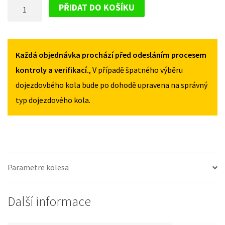
DOJEZDOVÉ
OD
OD
PŘIDAT DO KOŠÍKU
2004
2004
KOLO
125/70R16
125/70R16
VOLKSWAGEN
MNOŽSTVÍ
MNOŽSTVÍ
CADDY
OD
Každá objednávka prochází před odesláním procesem
2004
kontroly a verifikací.
, V případě špatného výběru
125/70R16
dojezdovbého kola bude po dohodě upravena na správný
MNOŽSTVÍ
typ dojezdového kola.
Parametre kolesa
Další informace