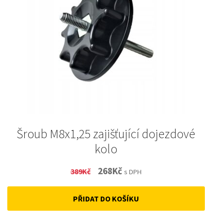
Šroub M8x1,25 zajišťující dojezdové
kolo
Original
Current
268
Kč
389
Kč
s DPH
price
price
PŘIDAT DO KOŠÍKU
was:
is:
389Kč.
268Kč.