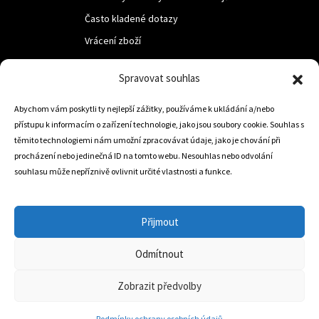
Často kladené dotazy
Vrácení zboží
Spravovat souhlas
LUF s.r.o.
Nám. M.R.Štefanika 518,
Abychom vám poskytli ty nejlepší zážitky, používáme k ukládání a/nebo
přístupu k informacím o zařízení technologie, jako jsou soubory cookie. Souhlas s
Trstená 02801
těmito technologiemi nám umožní zpracovávat údaje, jako je chování při
procházení nebo jedinečná ID na tomto webu. Nesouhlas nebo odvolání
souhlasu může nepříznivě ovlivnit určité vlastnosti a funkce.
+421 905 806 234
info@dojezdovakola.com
Přijmout
Odmítnout
Slovenský Eshop
0
Zobrazit předvolby
Podmínky ochrany osobních údajů