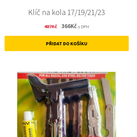
Klíč na kola 17/19/21/23
Original
Current
366
Kč
487
Kč
s DPH
price
price
PŘIDAT DO KOŠÍKU
was:
is:
487Kč.
366Kč.