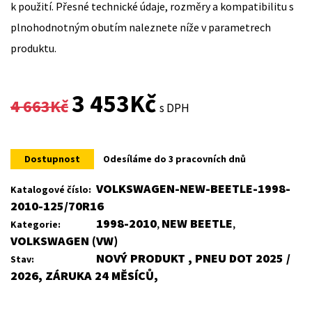
k použití. Přesné technické údaje, rozměry a kompatibilitu s
plnohodnotným obutím naleznete níže v parametrech
produktu.
Original
Current
3 453
Kč
4 663
Kč
s DPH
price
price
was:
is:
Dostupnost
Odesíláme do 3 pracovních dnů
4
3
VOLKSWAGEN-NEW-BEETLE-1998-
Katalogové číslo:
2010-125/70R16
663Kč.
453Kč.
1998-2010
NEW BEETLE
Kategorie:
,
,
VOLKSWAGEN (VW)
NOVÝ PRODUKT , PNEU DOT 2025 /
Stav:
2026, ZÁRUKA 24 MĚSÍCŮ,