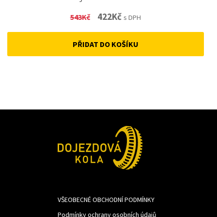
Original
Current
422
Kč
543
Kč
s DPH
price
price
PŘIDAT DO KOŠÍKU
was:
is:
543Kč.
422Kč.
VŠEOBECNÉ OBCHODNÍ PODMÍNKY
Podmínky ochrany osobních údajů