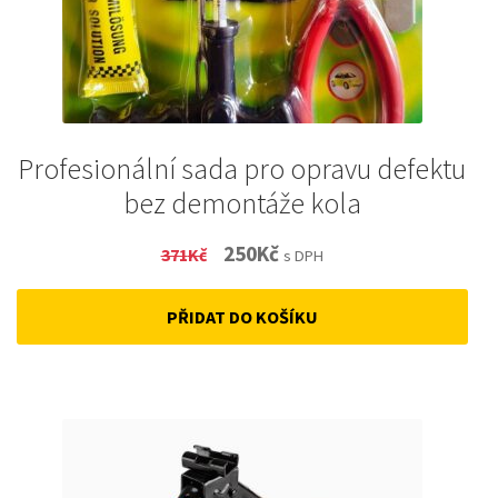
Profesionální sada pro opravu defektu
bez demontáže kola
Original
Current
250
Kč
371
Kč
s DPH
price
price
PŘIDAT DO KOŠÍKU
was:
is:
371Kč.
250Kč.