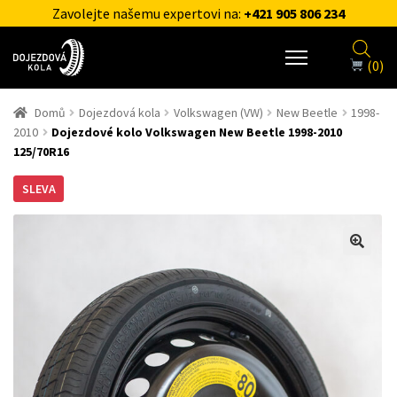
Zavolejte našemu expertovi na:
+421 905 806 234
(0)
Domů
Dojezdová kola
Volkswagen (VW)
New Beetle
1998-
2010
Dojezdové kolo Volkswagen New Beetle 1998-2010
125/70R16
SLEVA