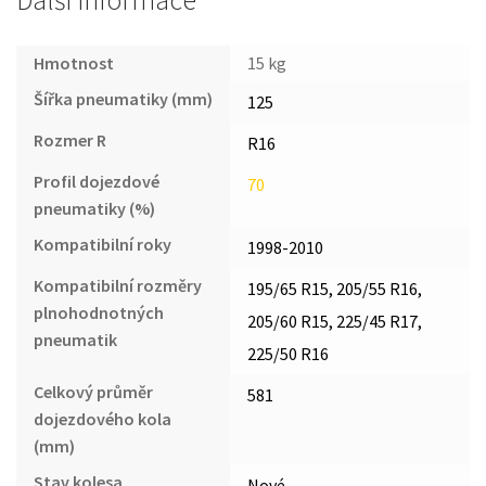
Další informace
Hmotnost
15 kg
Šířka pneumatiky (mm)
125
Rozmer R
R16
Profil dojezdové
70
pneumatiky (%)
Kompatibilní roky
1998-2010
Kompatibilní rozměry
195/65 R15, 205/55 R16,
plnohodnotných
205/60 R15, 225/45 R17,
pneumatik
225/50 R16
Celkový průměr
581
dojezdového kola
(mm)
Stav kolesa
Nové