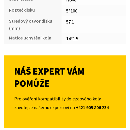
Rozteč disku
5*100
Stredový otvor disku
57.1
(mm)
Matice uchytění kola
14*1.5
NÁŠ EXPERT VÁM
POMŮŽE
Pro ověření kompatibility dojezdového kola
zavolejte našemu expertovi na
+421 905 806 234