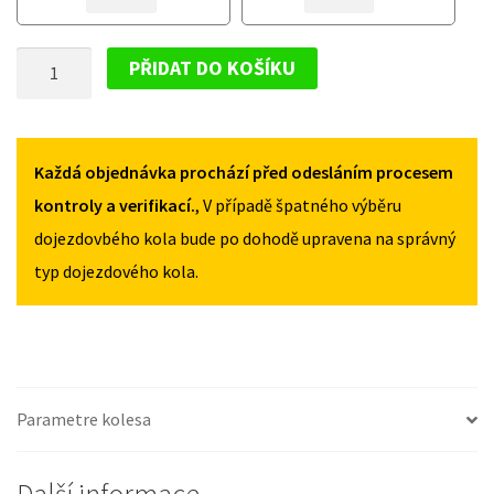
VOLKSWAGEN
VOLKSWAGEN
NEW
NEW
DOJEZDOVÉ
BEETLE
BEETLE
PŘIDAT DO KOŠÍKU
1998-
1998-
KOLO
2010
2010
VOLKSWAGEN
125/70R16
125/70R16
NEW
MNOŽSTVÍ
MNOŽSTVÍ
BEETLE
Každá objednávka prochází před odesláním procesem
1998-
kontroly a verifikací.
, V případě špatného výběru
2010
dojezdovbého kola bude po dohodě upravena na správný
125/70R16
typ dojezdového kola.
MNOŽSTVÍ
Parametre kolesa