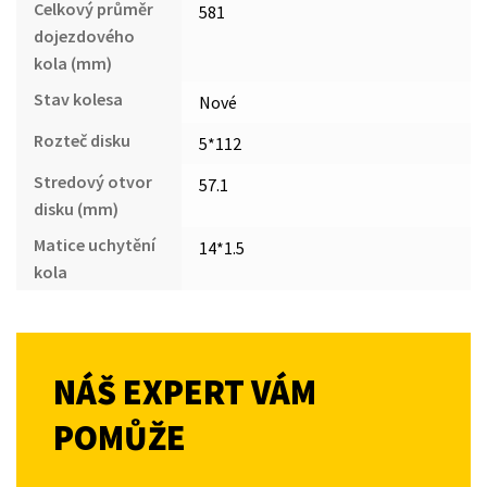
Celkový průměr
581
dojezdového
kola (mm)
Stav kolesa
Nové
Rozteč disku
5*112
Stredový otvor
57.1
disku (mm)
Matice uchytění
14*1.5
kola
NÁŠ EXPERT VÁM
POMŮŽE