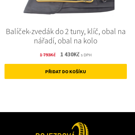
Balíček-zvedák do 2 tuny, klíč, obal na
nářadí, obal na kolo
Original
Current
1 430
Kč
1 793
Kč
s DPH
price
price
PŘIDAT DO KOŠÍKU
was:
is:
1
1
793Kč.
430Kč.