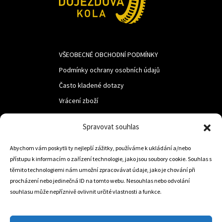
VŠEOBECNÉ OBCHODNÍ PODMÍNKY
Podmínky ochrany osobních údajů
Často kladené dotazy
Vrácení zboží
Spravovat souhlas
LUF s.r.o.
Nám. M.R.Štefanika 518,
Abychom vám poskytli ty nejlepší zážitky, používáme k ukládání a/nebo
přístupu k informacím o zařízení technologie, jako jsou soubory cookie. Souhlas s
Trstená 02801
těmito technologiemi nám umožní zpracovávat údaje, jako je chování při
procházení nebo jedinečná ID na tomto webu. Nesouhlas nebo odvolání
souhlasu může nepříznivě ovlivnit určité vlastnosti a funkce.
+421 905 806 234