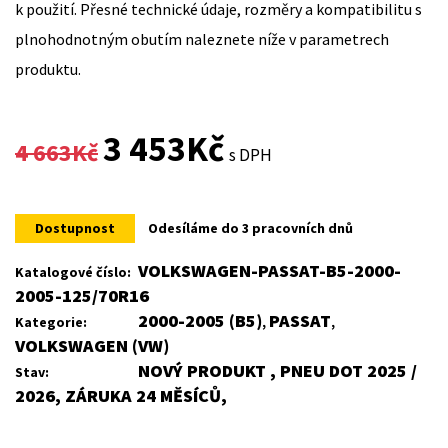
k použití. Přesné technické údaje, rozměry a kompatibilitu s
plnohodnotným obutím naleznete níže v parametrech
produktu.
Original
Current
3 453
Kč
4 663
Kč
s DPH
price
price
was:
is:
Dostupnost
Odesíláme do 3 pracovních dnů
4
3
VOLKSWAGEN-PASSAT-B5-2000-
Katalogové číslo:
2005-125/70R16
663Kč.
453Kč.
2000-2005 (B5)
PASSAT
Kategorie:
,
,
VOLKSWAGEN (VW)
NOVÝ PRODUKT , PNEU DOT 2025 /
Stav:
2026, ZÁRUKA 24 MĚSÍCŮ,