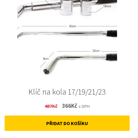
Klíč na kola 17/19/21/23
Original
Current
366
Kč
487
Kč
s DPH
price
price
PŘIDAT DO KOŠÍKU
was:
is:
487Kč.
366Kč.