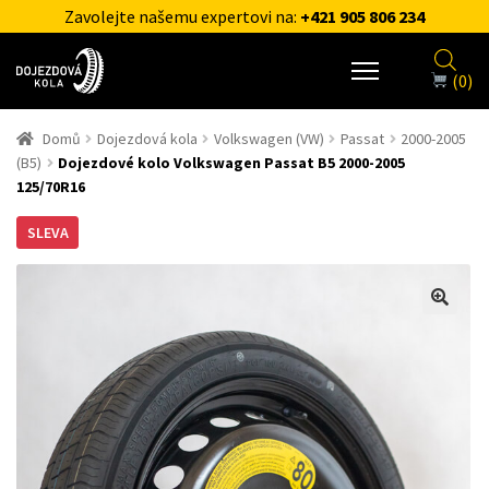
Zavolejte našemu expertovi na:
+421 905 806 234
(0)
Domů
Dojezdová kola
Volkswagen (VW)
Passat
2000-2005
(B5)
Dojezdové kolo Volkswagen Passat B5 2000-2005
125/70R16
SLEVA