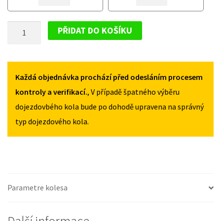
VOLKSWAGEN
VOLKSWAGEN
PASSAT
PASSAT
DOJEZDOVÉ
B5
B5
PŘIDAT DO KOŠÍKU
2000-
2000-
KOLO
2005
2005
VOLKSWAGEN
125/70R16
125/70R16
PASSAT
MNOŽSTVÍ
MNOŽSTVÍ
B5
Každá objednávka prochází před odesláním procesem
2000-
kontroly a verifikací.
, V případě špatného výběru
2005
dojezdovbého kola bude po dohodě upravena na správný
125/70R16
typ dojezdového kola.
MNOŽSTVÍ
Parametre kolesa