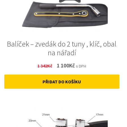
Balíček – zvedák do 2 tuny , klíč, obal
na nářadí
Original
Current
1 100
Kč
1 342
Kč
s DPH
price
price
PŘIDAT DO KOŠÍKU
was:
is:
1
1
342Kč.
100Kč.