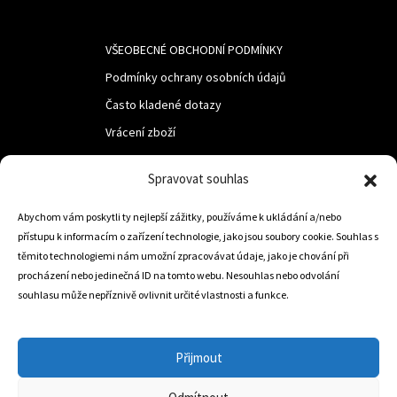
VŠEOBECNÉ OBCHODNÍ PODMÍNKY
Podmínky ochrany osobních údajů
Často kladené dotazy
Vrácení zboží
Spravovat souhlas
LUF s.r.o.
Nám. M.R.Štefanika 518,
Abychom vám poskytli ty nejlepší zážitky, používáme k ukládání a/nebo
přístupu k informacím o zařízení technologie, jako jsou soubory cookie. Souhlas s
Trstená 02801
těmito technologiemi nám umožní zpracovávat údaje, jako je chování při
procházení nebo jedinečná ID na tomto webu. Nesouhlas nebo odvolání
souhlasu může nepříznivě ovlivnit určité vlastnosti a funkce.
+421 905 806 234
info@dojezdovakola.com
Přijmout