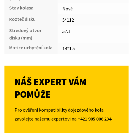
Stav kolesa
Nové
Rozteč disku
5*112
Stredový otvor
57.1
disku (mm)
Matice uchytění kola
14*1.5
NÁŠ EXPERT VÁM
POMŮŽE
Pro ověření kompatibility dojezdového kola
zavolejte našemu expertovi na
+421 905 806 234