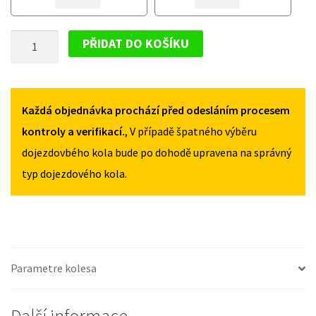
VOLKSWAGEN
VOLKSWAGEN
PASSAT
PASSAT
DOJEZDOVÉ
B6
B6
PŘIDAT DO KOŠÍKU
2005-
2005-
KOLO
2010
2010
VOLKSWAGEN
125/70R18
125/70R18
PASSAT
MNOŽSTVÍ
MNOŽSTVÍ
B6
Každá objednávka prochází před odesláním procesem
2005-
kontroly a verifikací.
, V případě špatného výběru
2010
dojezdovbého kola bude po dohodě upravena na správný
125/70R18
typ dojezdového kola.
MNOŽSTVÍ
Parametre kolesa