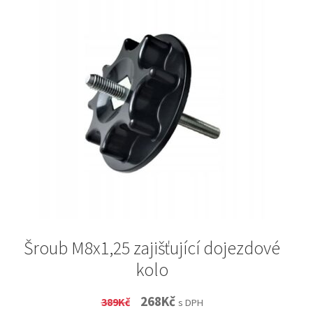
Šroub M8x1,25 zajišťující dojezdové
kolo
Original
Current
268
Kč
389
Kč
s DPH