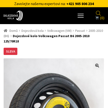
Zavolejte našemu expertovi na:
+421 905 806 234
(0)
Domů
Dojezdová kola
Volkswagen (VW)
Passat
2005-2010
(B6)
Dojezdové kolo Volkswagen Passat B6 2005-2010
125/70R18
SLEVA