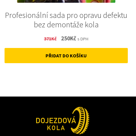
Profesionální sada pro opravu defektu
bez demontáže kola
Original
Current
250
Kč
371
Kč
s DPH
price
price
PŘIDAT DO KOŠÍKU
was:
is:
371Kč.
250Kč.