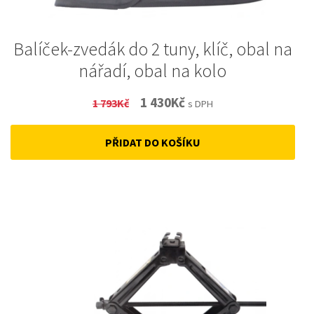
Balíček-zvedák do 2 tuny, klíč, obal na
nářadí, obal na kolo
Original
Current
1 430
Kč
1 793
Kč
s DPH
price
price
PŘIDAT DO KOŠÍKU
was:
is:
1
1
793Kč.
430Kč.