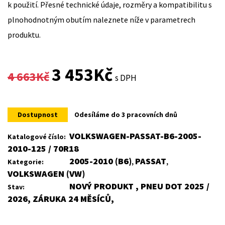
k použití. Přesné technické údaje, rozměry a kompatibilitu s
plnohodnotným obutím naleznete níže v parametrech
produktu.
Original
Current
3 453
Kč
4 663
Kč
s DPH
price
price
was:
is:
Dostupnost
Odesíláme do 3 pracovních dnů
4
3
VOLKSWAGEN-PASSAT-B6-2005-
Katalogové číslo:
2010-125 / 70R18
663Kč.
453Kč.
2005-2010 (B6)
PASSAT
Kategorie:
,
,
VOLKSWAGEN (VW)
NOVÝ PRODUKT , PNEU DOT 2025 /
Stav:
2026, ZÁRUKA 24 MĚSÍCŮ,