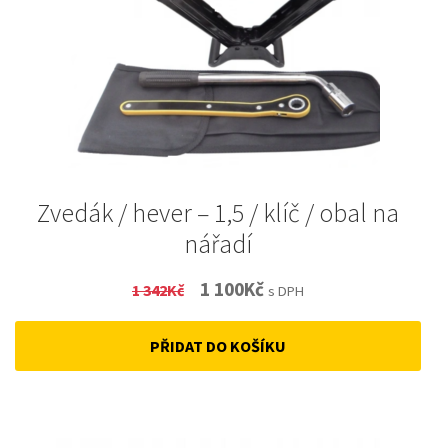
Zvedák / hever – 1,5 / klíč / obal na
nářadí
Original
Current
1 100
Kč
1 342
Kč
s DPH
price
price
PŘIDAT DO KOŠÍKU
was:
is:
1
1
342Kč.
100Kč.