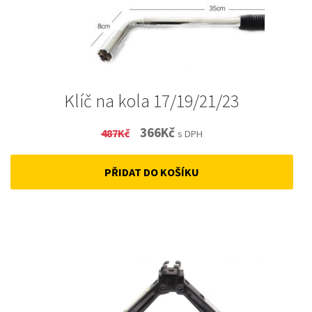
Klíč na kola 17/19/21/23
Original
Current
366
Kč
487
Kč
s DPH
price
price
PŘIDAT DO KOŠÍKU
was:
is:
487Kč.
366Kč.