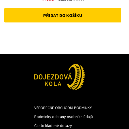
price
price
PŘIDAT DO KOŠÍKU
was:
is:
741Kč.
620Kč.
VŠEOBECNÉ OBCHODNÍ PODMÍNKY
Podmínky ochrany osobních údajů
Často kladené dotazy