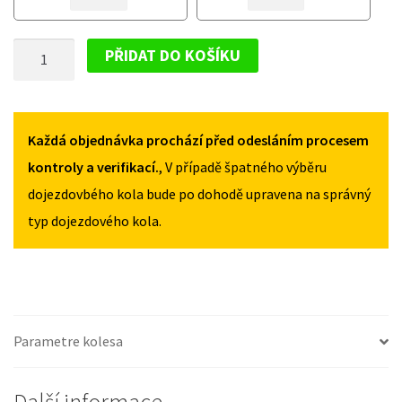
VOLKSWAGEN
VOLKSWAGEN
SCIROCCO
SCIROCCO
DOJEZDOVÉ
FL
FL
PŘIDAT DO KOŠÍKU
OD
OD
KOLO
2009
2009
VOLKSWAGEN
125/70R16
125/70R16
SCIROCCO
MNOŽSTVÍ
MNOŽSTVÍ
FL
Každá objednávka prochází před odesláním procesem
OD
kontroly a verifikací.
, V případě špatného výběru
2009
dojezdovbého kola bude po dohodě upravena na správný
125/70R16
typ dojezdového kola.
MNOŽSTVÍ
Parametre kolesa