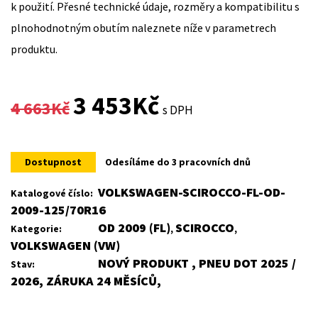
k použití. Přesné technické údaje, rozměry a kompatibilitu s
plnohodnotným obutím naleznete níže v parametrech
produktu.
Original
Current
3 453
Kč
4 663
Kč
s DPH
price
price
was:
is:
Dostupnost
Odesíláme do 3 pracovních dnů
4
3
VOLKSWAGEN-SCIROCCO-FL-OD-
Katalogové číslo:
2009-125/70R16
663Kč.
453Kč.
OD 2009 (FL)
SCIROCCO
Kategorie:
,
,
VOLKSWAGEN (VW)
NOVÝ PRODUKT , PNEU DOT 2025 /
Stav:
2026, ZÁRUKA 24 MĚSÍCŮ,