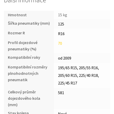
Další informace
Hmotnost
15 kg
Šířka pneumatiky (mm)
125
Rozmer R
R16
Profil dojezdové
70
pneumatiky (%)
Kompatibilní roky
od 2009
Kompatibilní rozměry
195/65 R15, 205/55 R16,
plnohodnotných
205/60 R15, 225/40 R18,
pneumatik
225/45 R17
Celkový průměr
581
dojezdového kola
(mm)
Stav kolesa
Nové