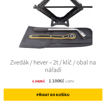
Zvedák / hever – 2t / klíč / obal na
nářadí
Original
Current
1 100
Kč
1 342
Kč
s DPH
price
price
PŘIDAT DO KOŠÍKU
was:
is:
1
1