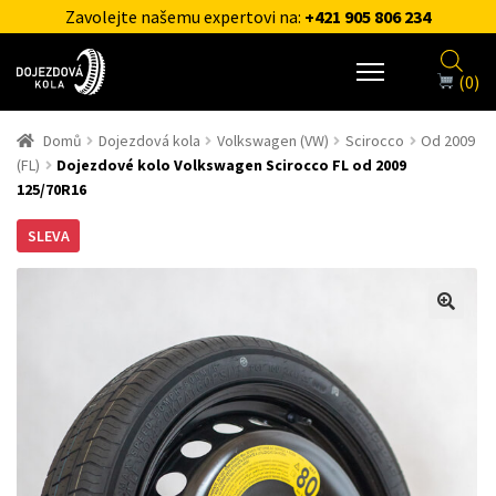
Zavolejte našemu expertovi na:
+421 905 806 234
(0)
Domů
Dojezdová kola
Volkswagen (VW)
Scirocco
Od 2009
(FL)
Dojezdové kolo Volkswagen Scirocco FL od 2009
125/70R16
SLEVA