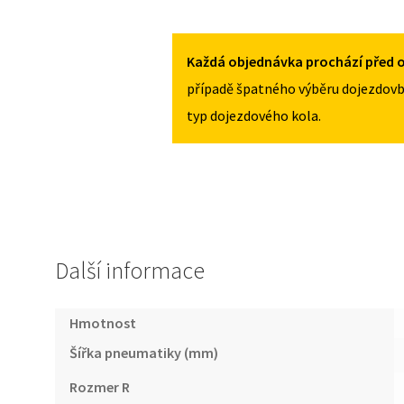
BMW
145/85R18
X4
MNOŽSTVÍ
G02
Každá objednávka prochází před o
OD
případě špatného výběru dojezdovb
2018
typ dojezdového kola.
145/85R18
MNOŽSTVÍ
Další informace
Hmotnost
Šířka pneumatiky (mm)
Rozmer R