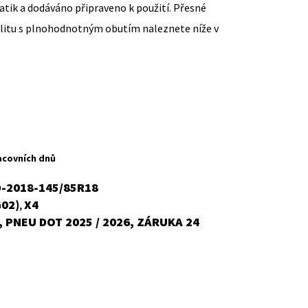
ik a dodáváno připraveno k použití. Přesné
ilitu s plnohodnotným obutím naleznete níže v
ent
H
acovních dnů
-2018-145/85R18
G02)
X4
,
č.
 PNEU DOT 2025 / 2026, ZÁRUKA 24