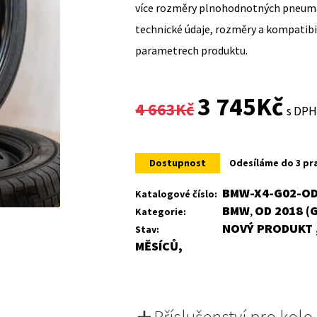
více rozměry plnohodnotných pneumat
technické údaje, rozměry a kompatib
parametrech produktu.
Original
Curr
3 745
Kč
4 663
Kč
s DP
price
price
was:
is:
Dostupnost
Odesíláme do 3 pr
4
3
BMW-X4-G02-OD
Katalogové číslo:
BMW
OD 2018 (
Kategorie:
,
663Kč.
745K
NOVÝ PRODUKT ,
Stav:
MĚSÍCŮ,
Příslušenství pro kolo