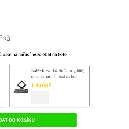
lňků
č, obal na nařadí nebo obal na kolo
Balíček-zvedák do 2 tuny, klíč,
obal na nářadí, obal na kolo
1 430
Kč
DOJEZDOVÉ
KOLO
BMW
X4
G02
DAT DO KOŠÍKU
OD
2018