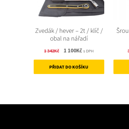
Zvedák / hever – 2t / klíč /
Šrou
obal na nářadí
Original
Current
1 100
Kč
1 342
Kč
s DPH
price
price
PŘIDAT DO KOŠÍKU
was:
is:
1
1
342Kč.
100Kč.