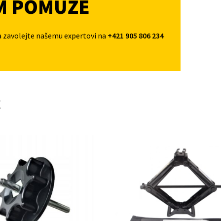
M POMŮŽE
a zavolejte našemu expertovi na
+421 905 806 234
t