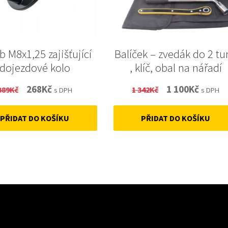
b M8x1,25 zajišťující
Balíček – zvedák do 2 tu
dojezdové kolo
, klíč, obal na nářadí
Original
Current
Original
Curren
268
Kč
1 100
Kč
389
Kč
1 342
Kč
s DPH
s DPH
price
price
price
price
PŘIDAT DO KOŠÍKU
PŘIDAT DO KOŠÍKU
was:
is:
was:
is:
389Kč.
268Kč.
1
1
342Kč.
100Kč.