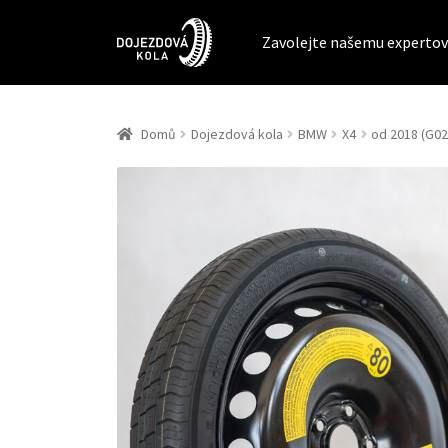
Zavolejte našemu expertov
Domů
Dojezdová kola
BMW
X4
od 2018 (G02