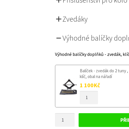
Zvedáky
Výhodné balíčky dop
Výhodné balíčky doplňků - zvedák, klí
Balíček - zvedák do 2 tuny ,
klíč, obal na nářadí
1 100
Kč
DOJEZDOVÉ
KOLO
BMW
X4
DOJEZDOVÉ
G02
PŘI
OD
KOLO
2018