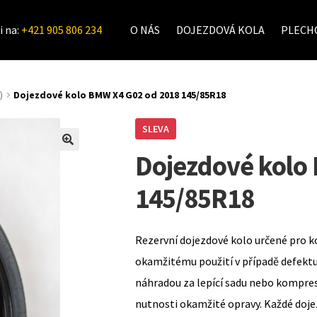
i na:
+421 905 806 234
O NÁS
DOJEZDOVÁ KOLA
PLECHO
)
Dojezdové kolo BMW X4 G02 od 2018 145/85R18
SLEVA
Dojezdové kolo
145/85R18
Rezervní dojezdové kolo určené pro k
okamžitému použití v případě defekt
náhradou za lepící sadu nebo kompre
nutnosti okamžité opravy. Každé doje