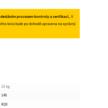
145/85R18
MNOŽSTVÍ
desláním procesem kontroly a verifikací.
, V
ého kola bude po dohodě upravena na správný
15 kg
145
R20