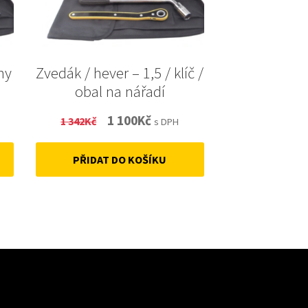
ny
Zvedák / hever – 1,5 / klíč /
obal na nářadí
t
Original
Current
1 100
Kč
1 342
Kč
s DPH
price
price
PŘIDAT DO KOŠÍKU
was:
is:
1
1
342Kč.
100Kč.