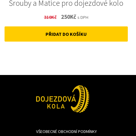
Šrouby a Matice pro dojezdové kolo
Original
Current
250
Kč
310
Kč
s DPH
price
price
PŘIDAT DO KOŠÍKU
was:
is:
310Kč.
250Kč.
VŠEOBECNÉ OBCHODNÍ PODMÍNKY