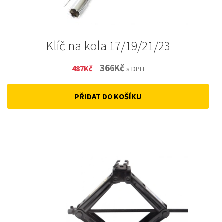
Klíč na kola 17/19/21/23
Original
Current
366
Kč
487
Kč
s DPH
price
price
PŘIDAT DO KOŠÍKU
was:
is:
487Kč.
366Kč.