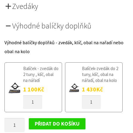
Zvedáky
Výhodné balíčky doplňků
Výhodné balíčky doplňků - zvedák, klíč, obal na nařadí nebo
obal na kolo
Balíček - zvedák do
Balíček-zvedák do 2
2 tuny , klíč, obal
tuny, klíč, obal na
na nářadí
nářadí, obal na kolo
1 100
Kč
1 430
Kč
DOJEZDOVÉ
DOJEZDOVÉ
KOLO
KOLO
MAZDA
MAZDA
6
6
DOJEZDOVÉ
II
II
PŘIDAT DO KOŠÍKU
2007-
2007-
KOLO