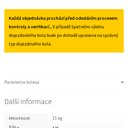
2012
2012
MAZDA
125/80R17
125/80R17
6
MNOŽSTVÍ
MNOŽSTVÍ
II
Každá objednávka prochází před odesláním procesem
2007-
kontroly a verifikací.
, V případě špatného výběru
2012
dojezdovbého kola bude po dohodě upravena na správný
125/80R17
typ dojezdového kola.
MNOŽSTVÍ
Parametre kolesa
Další informace
Hmotnost
15 kg
Šířka