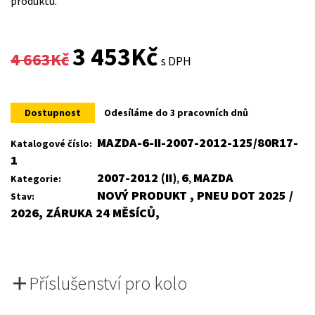
produktu.
Original
Current
3 453
Kč
4 663
Kč
s DPH
price
price
was:
is:
Dostupnost
Odesíláme do 3 pracovních dnů
4
3
MAZDA-6-II-2007-2012-125/80R17-
Katalogové číslo:
1
663Kč.
453Kč.
2007-2012 (II)
6
MAZDA
Kategorie:
,
,
NOVÝ PRODUKT , PNEU DOT 2025 /
Stav:
2026, ZÁRUKA 24 MĚSÍCŮ,
Příslušenství pro kolo