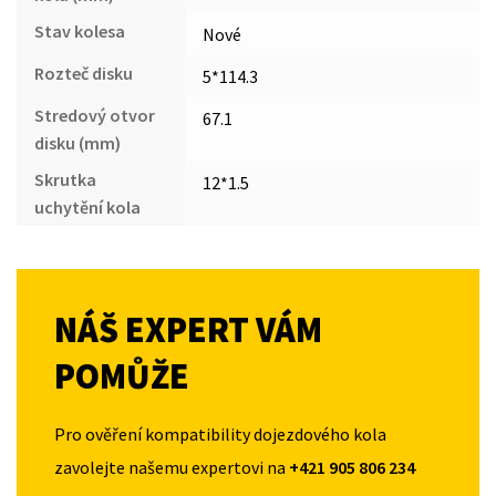
Stav kolesa
Nové
Rozteč disku
5*114.3
Stredový otvor
67.1
disku (mm)
Skrutka
12*1.5
uchytění kola
NÁŠ EXPERT VÁM
POMŮŽE
Pro ověření kompatibility dojezdového kola
zavolejte našemu expertovi na
+421 905 806 234