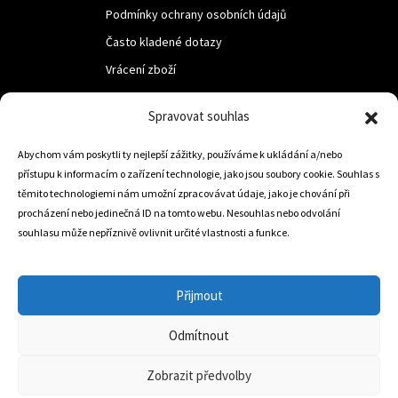
Podmínky ochrany osobních údajů
Často kladené dotazy
Vrácení zboží
Spravovat souhlas
LUF s.r.o.
Nám. M.R.Štefanika 518,
Abychom vám poskytli ty nejlepší zážitky, používáme k ukládání a/nebo
přístupu k informacím o zařízení technologie, jako jsou soubory cookie. Souhlas s
Trstená 02801
těmito technologiemi nám umožní zpracovávat údaje, jako je chování při
procházení nebo jedinečná ID na tomto webu. Nesouhlas nebo odvolání
souhlasu může nepříznivě ovlivnit určité vlastnosti a funkce.
+421 905 806 234
info@dojezdovakola.com
Přijmout
Odmítnout
Slovenský Eshop
0
Zobrazit předvolby