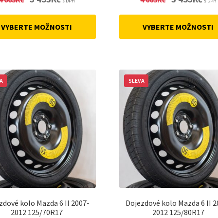
s DPH
s DPH
price
price
price
price
was:
is:
was:
is:
VYBERTE MOŽNOSTI
VYBERTE MOŽNOSTI
4
3
4
3
663Kč.
453Kč.
663Kč.
453Kč
A
SLEVA
zdové kolo Mazda 6 II 2007-
Dojezdové kolo Mazda 6 II 2
2012 125/70R17
2012 125/80R17