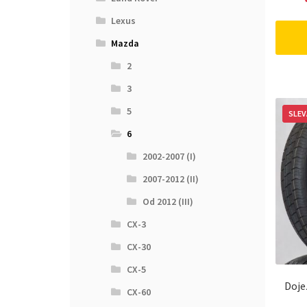
Lexus
Mazda
2
3
5
SLEV
6
2002-2007 (I)
2007-2012 (II)
Od 2012 (III)
CX-3
CX-30
CX-5
Doje
CX-60