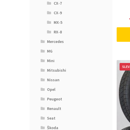
CX-7
CX-9
MX-5
RX-8
Mercedes
MG
Mini
SLEV
Mitsubishi
Nissan
Opel
Peugeot
Renault
Seat
Škoda