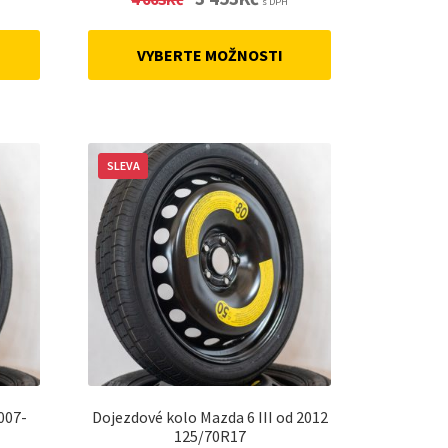
s DPH
price
price
was:
is:
VYBERTE MOŽNOSTI
4
3
.
663Kč.
453Kč.
SLEVA
007-
Dojezdové kolo Mazda 6 III od 2012
125/70R17