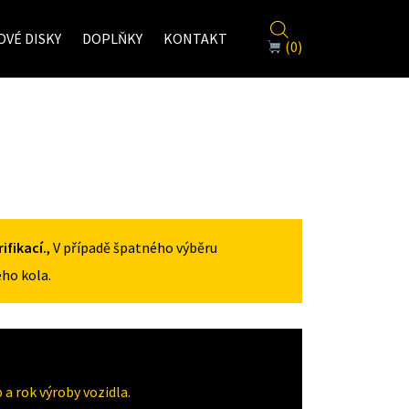
VÉ DISKY
DOPLŇKY
KONTAKT
(0)
fikací.
, V případě špatného výběru
ho kola.
a rok výroby vozidla.