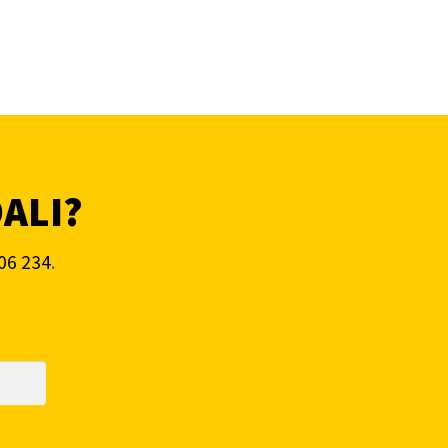
DALI?
06 234
.