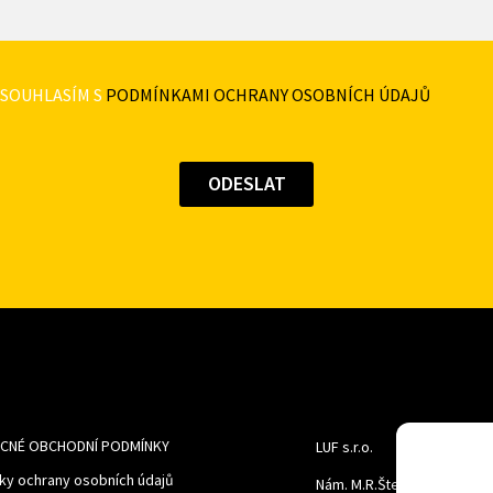
SOUHLASÍM S
PODMÍNKAMI OCHRANY OSOBNÍCH ÚDAJŮ
CNÉ OBCHODNÍ PODMÍNKY
LUF s.r.o.
ky ochrany osobních údajů
Nám. M.R.Štefanika 518,