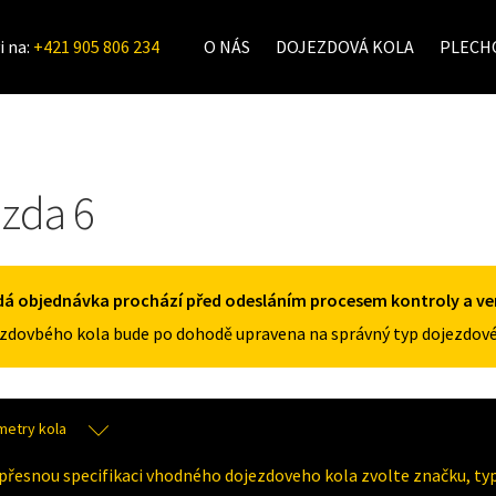
i na:
+421 905 806 234
O NÁS
DOJEZDOVÁ KOLA
PLECHO
zda 6
á objednávka prochází před odesláním procesem kontroly a veri
zdovbého kola bude po dohodě upravena na správný typ dojezdové
metry kola
přesnou specifikaci vhodného dojezdoveho kola zvolte značku, typ 