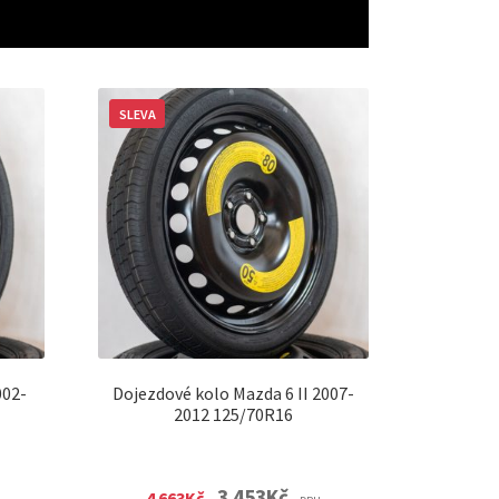
SLEVA
002-
Dojezdové kolo Mazda 6 II 2007-
2012 125/70R16
nt
Original
Current
3 453
Kč
4 663
Kč