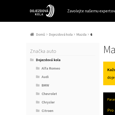
Zavolejte našemu expertov
Domů
Dojezdová kola
Mazda
6
Ma
Značka auto
Dojezdová kola
Alfa Romeo
Každ
Audi
doje
BMW
Chevrolet
Para
Chrysler
Pro 
Citroen