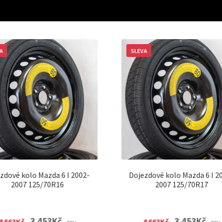
A
SLEVA
zdové kolo Mazda 6 I 2002-
Dojezdové kolo Mazda 6 I 2
2007 125/70R16
2007 125/70R17
Original
Current
Original
Curre
3 453
Kč
3 453
Kč
4 663
Kč
4 663
Kč