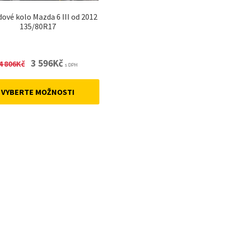
ové kolo Mazda 6 III od 2012
135/80R17
Original
Current
3 596
Kč
4 806
Kč
s DPH
price
price
was:
is:
VYBERTE MOŽNOSTI
4
3
806Kč.
596Kč.