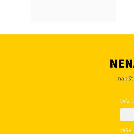
NENA
napišt
VAŠE 
VÁŠ E-