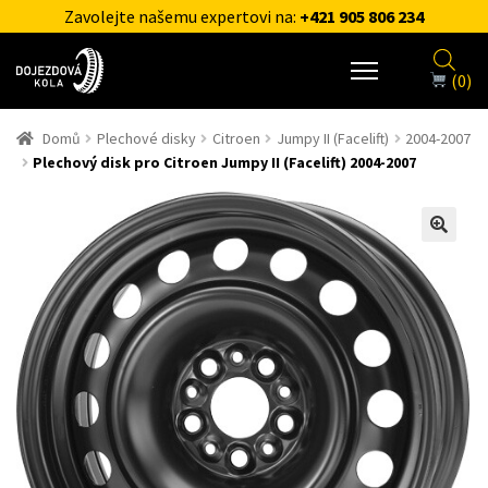
Zavolejte našemu expertovi na:
+421 905 806 234
(0)
Domů
Plechové disky
Citroen
Jumpy II (Facelift)
2004-2007
Plechový disk pro Citroen Jumpy II (Facelift) 2004-2007