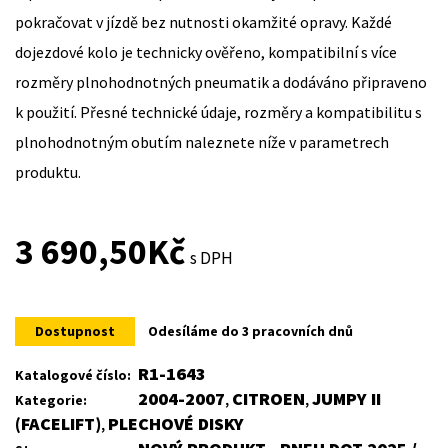
pokračovat v jízdě bez nutnosti okamžité opravy. Každé
dojezdové kolo je technicky ověřeno, kompatibilní s více
rozměry plnohodnotných pneumatik a dodáváno připraveno
k použití. Přesné technické údaje, rozměry a kompatibilitu s
plnohodnotným obutím naleznete níže v parametrech
produktu.
3 690,50
Kč
s DPH
Dostupnost
Odesíláme do 3 pracovních dnů
R1-1643
Katalogové číslo:
2004-2007
CITROEN
JUMPY II
Kategorie:
,
,
(FACELIFT)
PLECHOVÉ DISKY
,