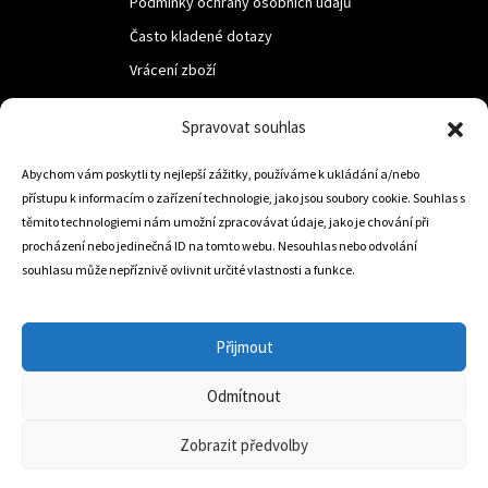
Podmínky ochrany osobních údajů
Často kladené dotazy
Vrácení zboží
Spravovat souhlas
LUF s.r.o.
Abychom vám poskytli ty nejlepší zážitky, používáme k ukládání a/nebo
Nám. M.R.Štefanika 518,
přístupu k informacím o zařízení technologie, jako jsou soubory cookie. Souhlas s
Trstená 02801
těmito technologiemi nám umožní zpracovávat údaje, jako je chování při
procházení nebo jedinečná ID na tomto webu. Nesouhlas nebo odvolání
souhlasu může nepříznivě ovlivnit určité vlastnosti a funkce.
+421 905 806 234
info@dojezdovakola.com
Přijmout
Odmítnout
Slovenský Eshop
0
Zobrazit předvolby