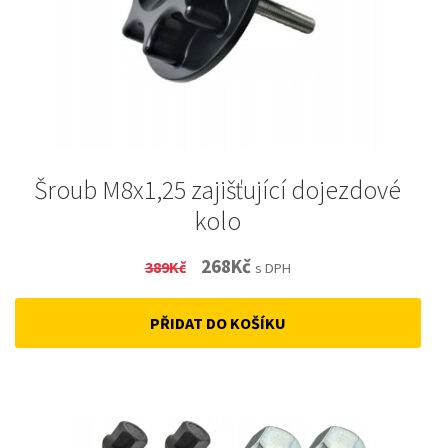
Šroub M8x1,25 zajišťující dojezdové
kolo
Original
Current
268
Kč
389
Kč
s DPH
price
price
PŘIDAT DO KOŠÍKU
was:
is:
389Kč.
268Kč.