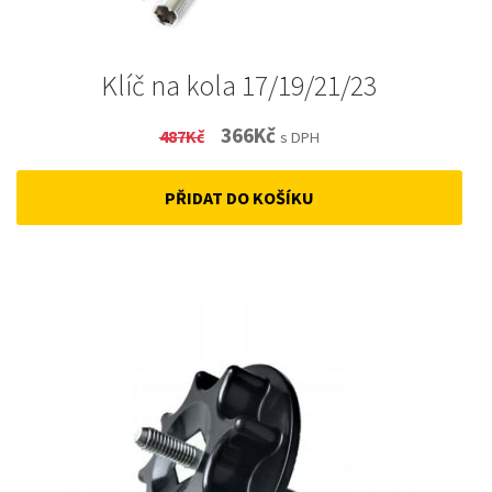
Klíč na kola 17/19/21/23
Original
Current
366
Kč
487
Kč
s DPH
price
price
PŘIDAT DO KOŠÍKU
was:
is:
487Kč.
366Kč.