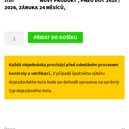
NOVÝ PRODUKT , PNEU DOT 2025 /
Stav:
2026, ZÁRUKA 24 MĚSÍCŮ,
PLECHOVÝ
PŘIDAT DO KOŠÍKU
DISK
PRO
CITROEN
JUMPY
Každá objednávka prochází před odesláním procesem
II
kontroly a verifikací.
, V případě špatného výběru
(FACELIFT)
dojezdovbého kola bude po dohodě upravena na správný
2004-
typ dojezdového kola.
2007
MNOŽSTVÍ