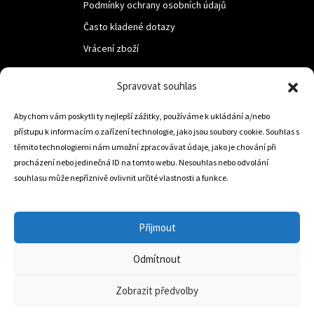
Podmínky ochrany osobních údajů
Často kladené dotazy
Vrácení zboží
Spravovat souhlas
LUF s.r.o.
Nám. M.R.Štefanika 518,
Abychom vám poskytli ty nejlepší zážitky, používáme k ukládání a/nebo
přístupu k informacím o zařízení technologie, jako jsou soubory cookie. Souhlas s
Trstená 02801
těmito technologiemi nám umožní zpracovávat údaje, jako je chování při
procházení nebo jedinečná ID na tomto webu. Nesouhlas nebo odvolání
souhlasu může nepříznivě ovlivnit určité vlastnosti a funkce.
+421 905 806 234
info@dojezdovakola.com
Přijmout
Odmítnout
Slovenský Eshop
0
Zobrazit předvolby