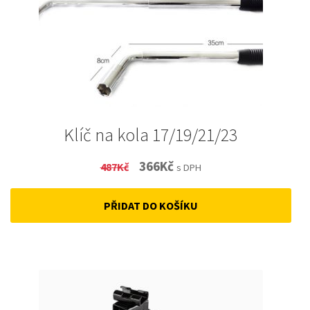
Klíč na kola 17/19/21/23
Original
Current
366
Kč
487
Kč
s DPH
price
price
PŘIDAT DO KOŠÍKU
was:
is:
487Kč.
366Kč.