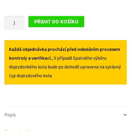
PLECHOVÝ
PŘIDAT DO KOŠÍKU
DISK
PRO
FORD
FIESTA
Každá objednávka prochází před odesláním procesem
VAN
kontroly a verifikací.
, V případě špatného výběru
2007-
dojezdovbého kola bude po dohodě upravena na správný
2008
typ dojezdového kola.
MNOŽSTVÍ
Popis