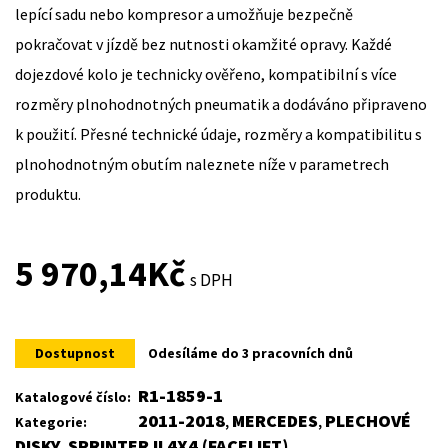
lepící sadu nebo kompresor a umožňuje bezpečně
pokračovat v jízdě bez nutnosti okamžité opravy. Každé
dojezdové kolo je technicky ověřeno, kompatibilní s více
rozměry plnohodnotných pneumatik a dodáváno připraveno
k použití. Přesné technické údaje, rozměry a kompatibilitu s
plnohodnotným obutím naleznete níže v parametrech
produktu.
5 970,14
Kč
s DPH
Dostupnost
Odesíláme do 3 pracovních dnů
R1-1859-1
Katalogové číslo:
2011-2018
MERCEDES
PLECHOVÉ
Kategorie:
,
,
DISKY
SPRINTER II 4X4 (FACELIFT)
,