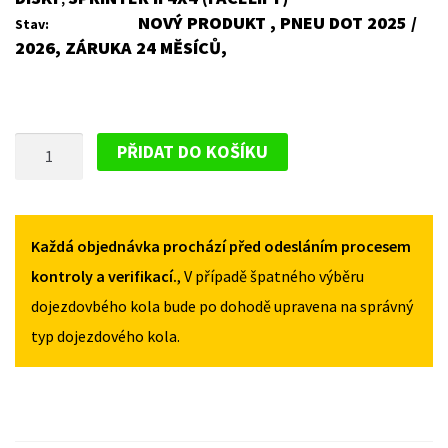
NOVÝ PRODUKT , PNEU DOT 2025 /
Stav:
2026, ZÁRUKA 24 MĚSÍCŮ,
PLECHOVÝ
PŘIDAT DO KOŠÍKU
DISK
PRO
MERCEDES
SPRINTER
Každá objednávka prochází před odesláním procesem
II
kontroly a verifikací.
, V případě špatného výběru
4X4
dojezdovbého kola bude po dohodě upravena na správný
(FACELIFT)
typ dojezdového kola.
2011-
2018
MNOŽSTVÍ