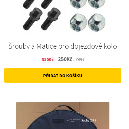
Šrouby a Matice pro dojezdové kolo
Original
Current
250
Kč
310
Kč
s DPH
price
price
PŘIDAT DO KOŠÍKU
was:
is:
310Kč.
250Kč.