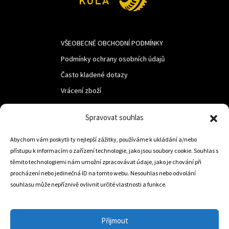
VŠEOBECNÉ OBCHODNÍ PODMÍNKY
Podmínky ochrany osobních údajů
Často kladené dotazy
Vrácení zboží
Spravovat souhlas
LUF s.r.o.
Abychom vám poskytli ty nejlepší zážitky, používáme k ukládání a/nebo
Nám. M.R.Štefanika 518,
přístupu k informacím o zařízení technologie, jako jsou soubory cookie. Souhlas s
Trstená 02801
těmito technologiemi nám umožní zpracovávat údaje, jako je chování při
procházení nebo jedinečná ID na tomto webu. Nesouhlas nebo odvolání
souhlasu může nepříznivě ovlivnit určité vlastnosti a funkce.
+421 905 806 234
info@dojezdovakola.com
Přijmout