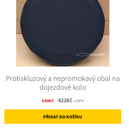
Protiskluzový a nepromokavý obal na
dojezdové kolo
Original
Current
422
Kč
543
Kč
s DPH
price
price
PŘIDAT DO KOŠÍKU
was:
is:
543Kč.
422Kč.