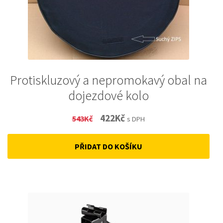
Protiskluzový a nepromokavý obal na
dojezdové kolo
Original
Current
422
Kč
543
Kč
s DPH
price
price
PŘIDAT DO KOŠÍKU
was:
is:
543Kč.
422Kč.