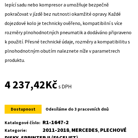
lepící sadu nebo kompresor a umožňuje bezpečně
pokračovat v jízdě bez nutnosti okamžité opravy. Každé
dojezdové kolo je technicky ověřeno, kompatibilní s více
rozměry plnohodnotných pneumatik a dodáváno připraveno
k použití. Přesné technické údaje, rozměry a kompatibilitu s
plnohodnotným obutím naleznete níže v parametrech
produktu.
4 237,42
Kč
s DPH
Dostupnost
Odesíláme do 3 pracovních dnů
R1-1647-2
Katalogové číslo:
2011-2018
MERCEDES
PLECHOVÉ
Kategorie:
,
,
DISKY
SPRINTER II (FACELIFT)