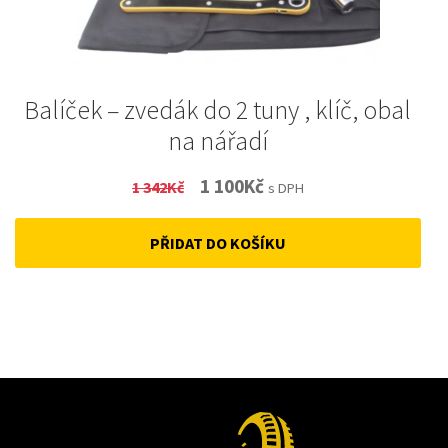
Balíček – zvedák do 2 tuny , klíč, obal
na nářadí
Original
Current
1 100
Kč
1 342
Kč
s DPH
price
price
PŘIDAT DO KOŠÍKU
was:
is:
1
1
342Kč.
100Kč.