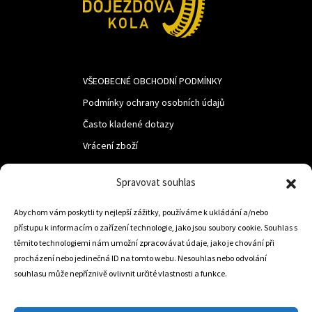
VŠEOBECNÉ OBCHODNÍ PODMÍNKY
Podmínky ochrany osobních údajů
Často kladené dotazy
Vrácení zboží
Spravovat souhlas
LUF s.r.o.
Nám. M.R.Štefanika 518,
Abychom vám poskytli ty nejlepší zážitky, používáme k ukládání a/nebo
přístupu k informacím o zařízení technologie, jako jsou soubory cookie. Souhlas s
Trstená 02801
těmito technologiemi nám umožní zpracovávat údaje, jako je chování při
procházení nebo jedinečná ID na tomto webu. Nesouhlas nebo odvolání
souhlasu může nepříznivě ovlivnit určité vlastnosti a funkce.
+421 905 806 234