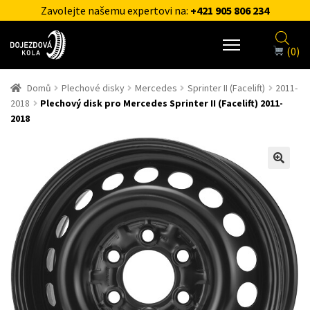
Zavolejte našemu expertovi na:
+421 905 806 234
(0)
Domů
Plechové disky
Mercedes
Sprinter II (Facelift)
2011-
2018
Plechový disk pro Mercedes Sprinter II (Facelift) 2011-
2018