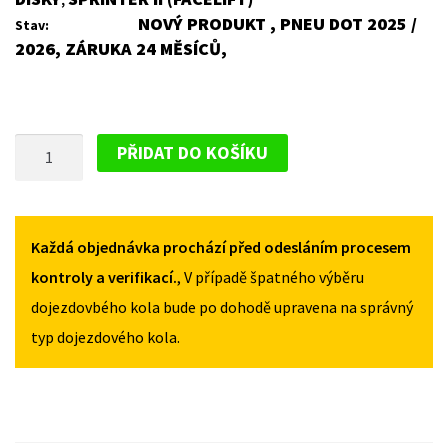
,
NOVÝ PRODUKT , PNEU DOT 2025 /
Stav:
2026, ZÁRUKA 24 MĚSÍCŮ,
PLECHOVÝ
PŘIDAT DO KOŠÍKU
DISK
PRO
MERCEDES
SPRINTER
Každá objednávka prochází před odesláním procesem
II
kontroly a verifikací.
, V případě špatného výběru
(FACELIFT)
dojezdovbého kola bude po dohodě upravena na správný
2011-
typ dojezdového kola.
2018
MNOŽSTVÍ