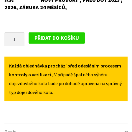
Stav:
2026, ZÁRUKA 24 MĚSÍCŮ,
PLECHOVÝ
PŘIDAT DO KOŠÍKU
DISK
PRO
VOLKSWAGEN
CRAFTER
Každá objednávka prochází před odesláním procesem
30
kontroly a verifikací.
, V případě špatného výběru
2006-
dojezdovbého kola bude po dohodě upravena na správný
2017
typ dojezdového kola.
MNOŽSTVÍ
Popis