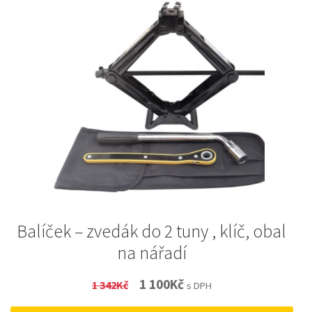
Balíček – zvedák do 2 tuny , klíč, obal
na nářadí
Original
Current
1 100
Kč
1 342
Kč
s DPH
price
price