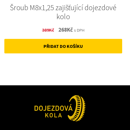
Šroub M8x1,25 zajišťující dojezdové
kolo
Original
Current
268
Kč
389
Kč
s DPH
price
price
PŘIDAT DO KOŠÍKU
was:
is:
389Kč.
268Kč.