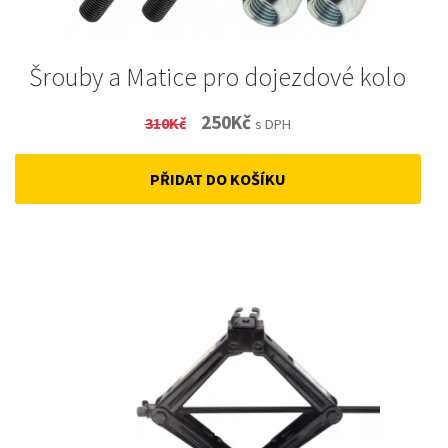
Šrouby a Matice pro dojezdové kolo
Original
Current
250
Kč
310
Kč
s DPH
price
price
PŘIDAT DO KOŠÍKU
was:
is:
310Kč.
250Kč.