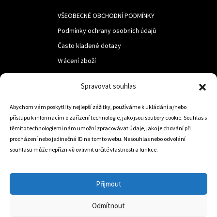
VŠEOBECNÉ OBCHODNÍ PODMÍNKY
Podmínky ochrany osobních údajů
Často kladené dotazy
Vrácení zboží
Spravovat souhlas
LUF s.r.o.
Nám. M.R.Štefanika 518,
Abychom vám poskytli ty nejlepší zážitky, používáme k ukládání a/nebo
přístupu k informacím o zařízení technologie, jako jsou soubory cookie. Souhlas s
Trstená 02801
těmito technologiemi nám umožní zpracovávat údaje, jako je chování při
procházení nebo jedinečná ID na tomto webu. Nesouhlas nebo odvolání
souhlasu může nepříznivě ovlivnit určité vlastnosti a funkce.
+421 905 806 234
info@dojezdovakola.com
Přijmout
Odmítnout
Slovenský Eshop