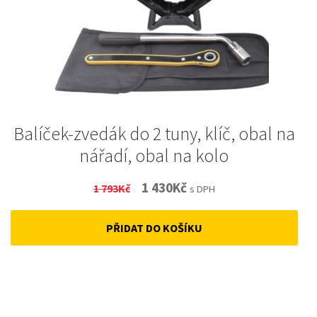
Balíček-zvedák do 2 tuny, klíč, obal na
nářadí, obal na kolo
Original
Current
1 430
Kč
1 793
Kč
s DPH
price
price
PŘIDAT DO KOŠÍKU
was:
is:
1
1
793Kč.
430Kč.