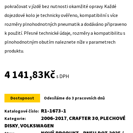
pokračovat v jízdě bez nutnosti okamžité opravy. Každé
dojezdové kolo je technicky ověřeno, kompatibilní s více
rozměry plnohodnotných pneumatik a dodáváno připraveno
k použití. Přesné technické údaje, rozměry a kompatibilitu s
plnohodnotným obutím naleznete níže v parametrech
produktu.
4 141,83
Kč
s DPH
Dostupnost
Odesíláme do 3 pracovních dnů
R1-1673-1
Katalogové číslo:
2006-2017
CRAFTER 30
PLECHOVÉ
Kategorie:
,
,
DISKY
VOLKSWAGEN
,
NOVÝ PRODUKT , PNEU DOT 2025 /