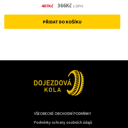
Original
Current
366
Kč
487
Kč
s DPH
price
price
PŘIDAT DO KOŠÍKU
was:
is:
487Kč.
366Kč.
VŠEOBECNÉ OBCHODNÍ PODMÍNKY
Podmínky ochrany osobních údajů