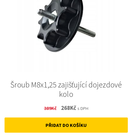
Šroub M8x1,25 zajišťující dojezdové
kolo
Original
Current
268
Kč
389
Kč
s DPH
price
price
PŘIDAT DO KOŠÍKU
was:
is:
389Kč.
268Kč.