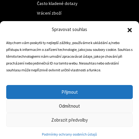
Často kladené dotazy
Vrácení zboží
Spravovat souhlas
LUF s.r.o.
Nám. M.R.Štefanika 518,
Abychom vám poskytli ty nejlepší zážitky, používáme k ukládání a/nebo
přístupu k informacím o zařízení technologie, jako jsou soubory cookie. Souhlas s
Trstená 02801
těmito technologiemi nám umožní zpracovávat údaje, jako je chování při
procházení nebo jedinečná ID na tomto webu. Nesouhlas nebo odvolání
souhlasu může nepříznivě ovlivnit určité vlastnosti a funkce.
+421 905 806 234
info@dojezdovakola.com
Přijmout
Odmítnout
Slovenský Eshop
0
Zobrazit předvolby
Podmínky ochrany osobních údajů