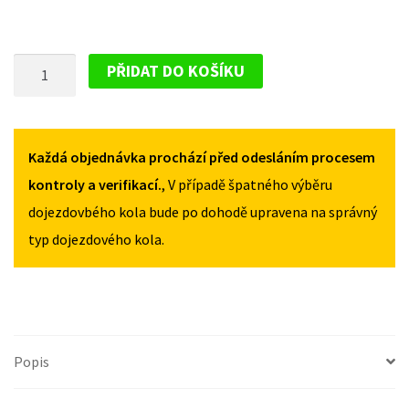
PLECHOVÝ
PŘIDAT DO KOŠÍKU
DISK
PRO
VOLKSWAGEN
LT28/35
Každá objednávka prochází před odesláním procesem
2000-
kontroly a verifikací.
, V případě špatného výběru
2006
dojezdovbého kola bude po dohodě upravena na správný
MNOŽSTVÍ
typ dojezdového kola.
Popis