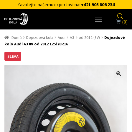
Zavolejte našemu expertovi na:
+421 905 806 234
(0)
Domů
Dojezdová kola
Audi
A3
od 2012 (8V)
Dojezdové
kolo Audi A3 8V od 2012 125/70R16
SLEVA