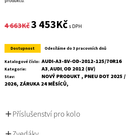
produktu.
Original
Current
3 453
Kč
4 663
Kč
s DPH
price
price
was:
is:
Dostupnost
Odesíláme do 3 pracovních dnů
4
3
AUDI-A3-8V-OD-2012-125/70R16
Katalogové číslo:
A3
AUDI
OD 2012 (8V)
Kategorie:
,
,
663Kč.
453Kč.
NOVÝ PRODUKT , PNEU DOT 2025 /
Stav:
2026, ZÁRUKA 24 MĚSÍCŮ,
Příslušenství pro kolo
Zvedáky