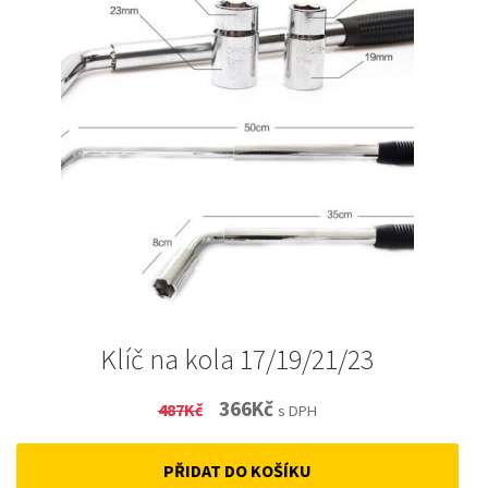
Klíč na kola 17/19/21/23
Original
Current
366
Kč
487
Kč
s DPH
price
price
PŘIDAT DO KOŠÍKU
was:
is: