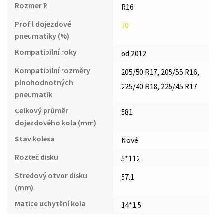
Rozmer R
R16
Profil dojezdové
70
pneumatiky (%)
Kompatibilní roky
od 2012
Kompatibilní rozměry
205/50 R17, 205/55 R16,
plnohodnotných
225/40 R18, 225/45 R17
pneumatik
Celkový průměr
581
dojezdového kola (mm)
Stav kolesa
Nové
Rozteč disku
5*112
Stredový otvor disku
57.1
(mm)
Matice uchytění kola
14*1.5