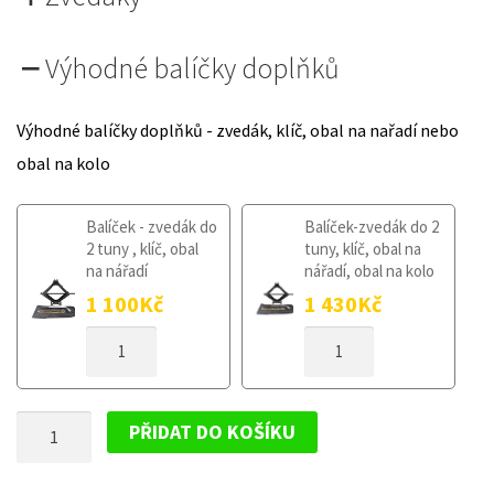
Výhodné balíčky doplňků
Výhodné balíčky doplňků - zvedák, klíč, obal na nařadí nebo
obal na kolo
Balíček - zvedák do
Balíček-zvedák do 2
2 tuny , klíč, obal
tuny, klíč, obal na
na nářadí
nářadí, obal na kolo
1 100
Kč
1 430
Kč
DOJEZDOVÉ
DOJEZDOVÉ
KOLO
KOLO
AUDI
AUDI
A3
A3
DOJEZDOVÉ
8V
8V
PŘIDAT DO KOŠÍKU
OD
OD
KOLO
2012
2012
AUDI
125/70R16
125/70R16