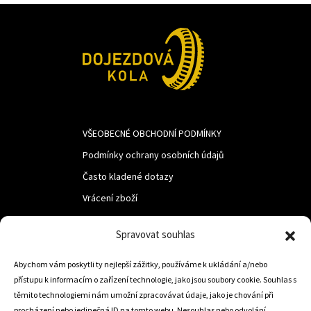
VŠEOBECNÉ OBCHODNÍ PODMÍNKY
Podmínky ochrany osobních údajů
Často kladené dotazy
Vrácení zboží
Spravovat souhlas
LUF s.r.o.
Nám. M.R.Štefanika 518,
Abychom vám poskytli ty nejlepší zážitky, používáme k ukládání a/nebo
přístupu k informacím o zařízení technologie, jako jsou soubory cookie. Souhlas s
Trstená 02801
těmito technologiemi nám umožní zpracovávat údaje, jako je chování při
procházení nebo jedinečná ID na tomto webu. Nesouhlas nebo odvolání