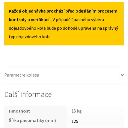
A3
MNOŽSTVÍ
MNOŽSTVÍ
8V
Každá objednávka prochází před odesláním procesem
OD
kontroly a verifikací.
, V případě špatného výběru
2012
dojezdovbého kola bude po dohodě upravena na správný
125/70R16
typ dojezdového kola.
MNOŽSTVÍ
Parametre kolesa
Další informace
Hmotnost
15 kg
Šířka pneumatiky (mm)
125