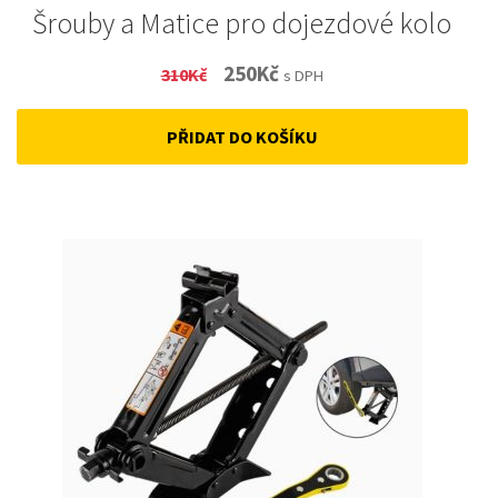
Šrouby a Matice pro dojezdové kolo
Original
Current
250
Kč
310
Kč
s DPH
price
price
PŘIDAT DO KOŠÍKU
was:
is:
310Kč.
250Kč.