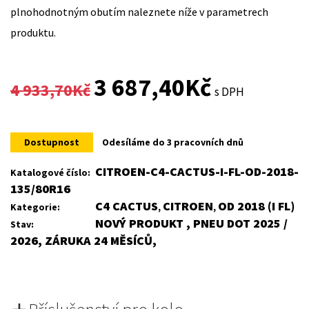
plnohodnotným obutím naleznete níže v parametrech
produktu.
Original
Current
3 687,40
Kč
4 933,70
Kč
s DPH
price
price
was:
is:
Dostupnost
Odesíláme do 3 pracovních dnů
4
3
CITROEN-C4-CACTUS-I-FL-OD-2018-
Katalogové číslo:
135/80R16
933,70Kč.
687,40Kč.
C4 CACTUS
CITROEN
OD 2018 (I FL)
Kategorie:
,
,
NOVÝ PRODUKT , PNEU DOT 2025 /
Stav:
2026, ZÁRUKA 24 MĚSÍCŮ,