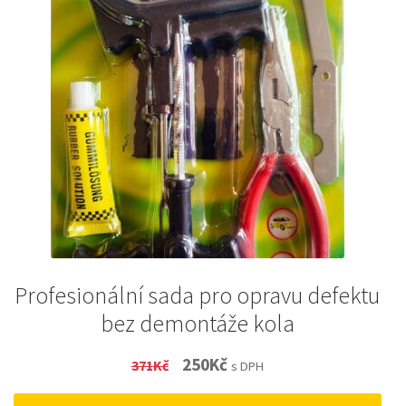
Profesionální sada pro opravu defektu
bez demontáže kola
Original
Current
250
Kč
371
Kč
s DPH
price
price