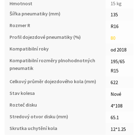
Hmotnost
15 kg
Šířka pneumatiky (mm)
135
Rozmer R
R16
Profil dojezdové pneumatiky (%)
80
Kompatibilní roky
od 2018
Kompatibilní rozměry plnohodnotných
195/65
pneumatik
R15
Celkový průměr dojezdového kola (mm)
622
Stav kolesa
Nové
Rozteč disku
4*108
Stredový otvor disku (mm)
65.1
Skrutka uchytění kola
12*1.25