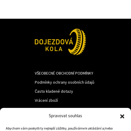
VŠEOBECNÉ OBCHODNÍ PODMÍNKY
Podmínky ochrany osobních údajů
Často kladené dotazy
Vrácení zboží
Spravovat souhlas
LUF s.r.o.
Nám. M.R.Štefanika 518,
Abychom vám poskytli ty nejlepší zážitky, používáme k ukládání a/nebo