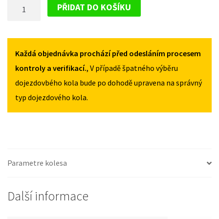
DOJEZDOVÉ
CACTUS
CACTUS
PŘIDAT DO KOŠÍKU
I
I
KOLO
FL
FL
CITROEN
OD
OD
C4
2018
2018
CACTUS
Každá objednávka prochází před odesláním procesem
135/80R16
135/80R16
MNOŽSTVÍ
MNOŽSTVÍ
I
kontroly a verifikací.
, V případě špatného výběru
FL
dojezdovbého kola bude po dohodě upravena na správný
OD
typ dojezdového kola.
2018
135/80R16
MNOŽSTVÍ
Parametre kolesa
Další informace