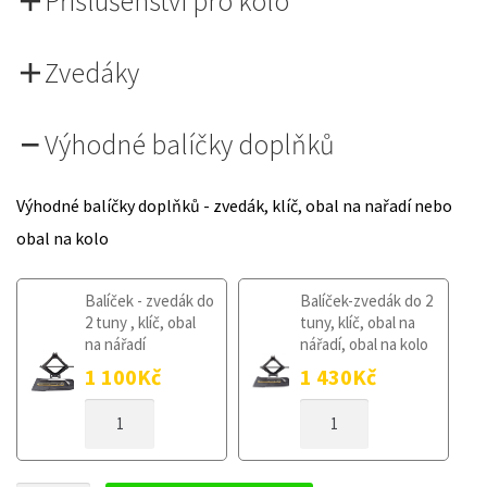
Příslušenství pro kolo
Zvedáky
Výhodné balíčky doplňků
Výhodné balíčky doplňků - zvedák, klíč, obal na nařadí nebo
obal na kolo
Balíček - zvedák do
Balíček-zvedák do 2
2 tuny , klíč, obal
tuny, klíč, obal na
na nářadí
nářadí, obal na kolo
1 100
Kč
1 430
Kč
DOJEZDOVÉ
DOJEZDOVÉ
KOLO
KOLO
CITROEN
CITROEN
C4
C4