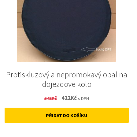
Protiskluzový a nepromokavý obal na
dojezdové kolo
Original
Current
422
Kč
543
Kč
s DPH
price
price
PŘIDAT DO KOŠÍKU
was:
is:
543Kč.
422Kč.