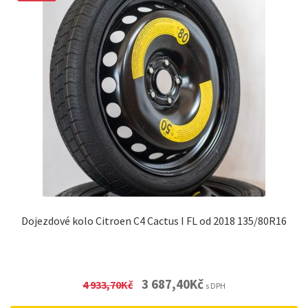
Dojezdové kolo Citroen C4 Cactus I FL od 2018 135/80R16
Original
Current
3 687,40
Kč
4 933,70
Kč
s DPH
price
price