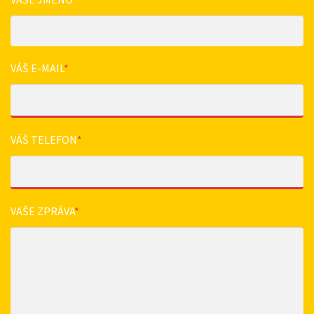
VÁŠ E-MAIL
*
VÁŠ TELEFON
*
VAŠE ZPRÁVA
*