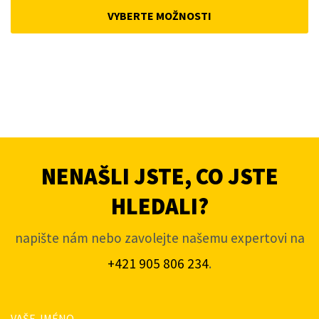
was:
is:
VYBERTE MOŽNOSTI
4
3
933,70Kč.
687,40Kč.
NENAŠLI JSTE, CO JSTE
HLEDALI?
napište nám nebo zavolejte našemu expertovi na
+421 905 806 234
.
VAŠE JMÉNO