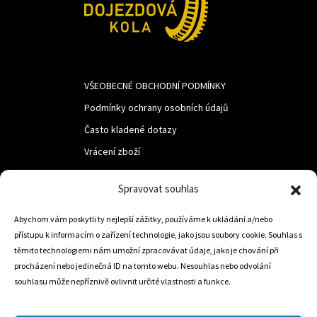
VŠEOBECNÉ OBCHODNÍ PODMÍNKY
Podmínky ochrany osobních údajů
Často kladené dotazy
Vrácení zboží
Spravovat souhlas
LUF s.r.o.
Abychom vám poskytli ty nejlepší zážitky, používáme k ukládání a/nebo
Nám. M.R.Štefanika 518,
přístupu k informacím o zařízení technologie, jako jsou soubory cookie. Souhlas s
Trstená 02801
těmito technologiemi nám umožní zpracovávat údaje, jako je chování při
procházení nebo jedinečná ID na tomto webu. Nesouhlas nebo odvolání
souhlasu může nepříznivě ovlivnit určité vlastnosti a funkce.
+421 905 806 234