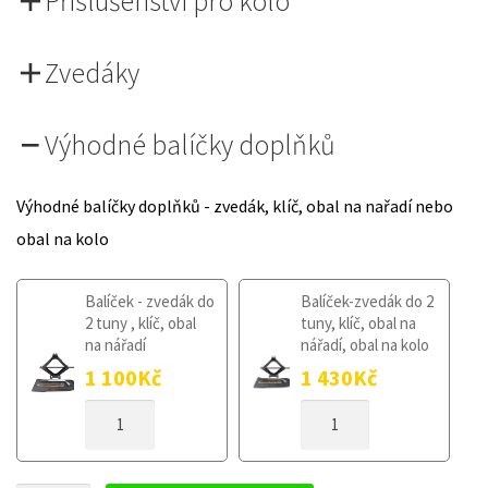
Příslušenství pro kolo
Zvedáky
Výhodné balíčky doplňků
Výhodné balíčky doplňků - zvedák, klíč, obal na nařadí nebo
obal na kolo
Balíček - zvedák do
Balíček-zvedák do 2
2 tuny , klíč, obal
tuny, klíč, obal na
na nářadí
nářadí, obal na kolo
1 100
Kč
1 430
Kč
DOJEZDOVÉ
DOJEZDOVÉ
KOLO
KOLO
CITROEN
CITROEN
SPACETOURER
SPACETOURER