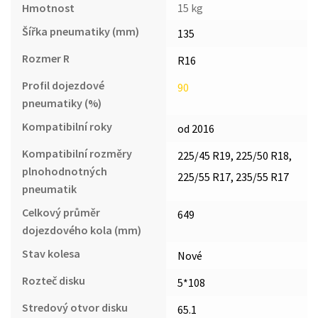
Hmotnost
15 kg
Šířka pneumatiky (mm)
135
Rozmer R
R16
Profil dojezdové
90
pneumatiky (%)
Kompatibilní roky
od 2016
Kompatibilní rozměry
225/45 R19, 225/50 R18,
plnohodnotných
225/55 R17, 235/55 R17
pneumatik
Celkový průměr
649
dojezdového kola (mm)
Stav kolesa
Nové
Rozteč disku
5*108
Stredový otvor disku
65.1