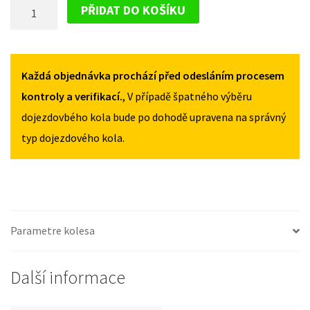
DOJEZDOVÉ
OD
OD
PŘIDAT DO KOŠÍKU
2016
2016
KOLO
135/90R16
135/90R16
CITROEN
MNOŽSTVÍ
MNOŽSTVÍ
SPACETOURER
OD
Každá objednávka prochází před odesláním procesem
2016
kontroly a verifikací.
, V případě špatného výběru
135/90R16
dojezdovbého kola bude po dohodě upravena na správný
MNOŽSTVÍ
typ dojezdového kola.
Parametre kolesa
Další informace