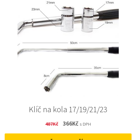
Klíč na kola 17/19/21/23
Original
Current
366
Kč
487
Kč
s DPH
price
price