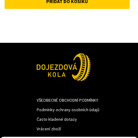
PŘIDAT DO KOŠÍKU
was:
is:
487Kč.
366Kč.
VŠEOBECNÉ OBCHODNÍ PODMÍNKY
Podmínky ochrany osobních údajů
Často kladené dotazy
Vrácení zboží