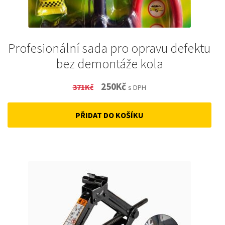
Profesionální sada pro opravu defektu
bez demontáže kola
Original
Current
250
Kč
371
Kč
s DPH
price
price
PŘIDAT DO KOŠÍKU
was:
is:
371Kč.
250Kč.