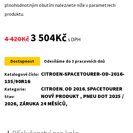
plnohodnotným obutím naleznete níže v parametrech
produktu.
Original
Current
3 504
Kč
4 420
Kč
s DPH
price
price
was:
is:
Dostupnost
Odesíláme do 3 pracovních dnů
4
3
CITROEN-SPACETOURER-OD-2016-
Katalogové číslo:
135/90R16
420Kč.
504Kč.
CITROEN
OD 2016
SPACETOURER
Kategorie:
,
,
NOVÝ PRODUKT , PNEU DOT 2025 /
Stav:
2026, ZÁRUKA 24 MĚSÍCŮ,