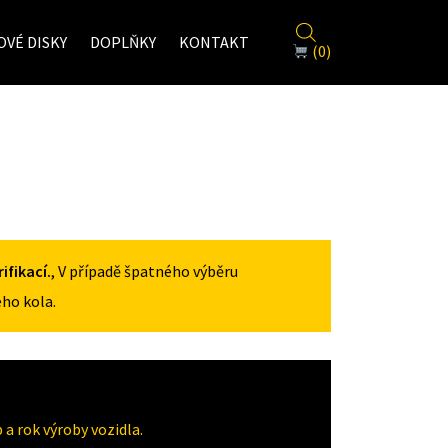
VÉ DISKY
DOPLŇKY
KONTAKT
(0)
fikací.
, V případě špatného výběru
ho kola.
a rok výroby vozidla.