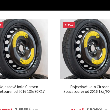
A
SLEVA
Dojezdové kolo Citroen
Dojezdové kolo Citroen
etourer od 2016 135/80R17
Spacetourer od 2016 135/9
Original
Current
Original
Curre
3 596
Kč
3 504
Kč
4 806
Kč
4 420
Kč