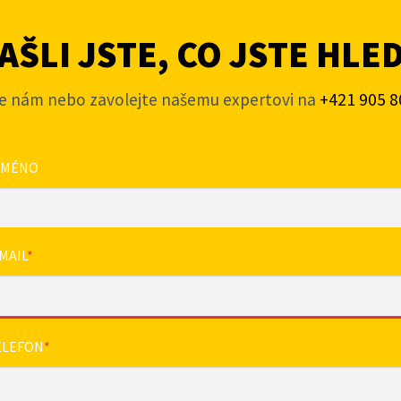
ŠLI JSTE, CO JSTE HLE
e nám nebo zavolejte našemu expertovi na
+421 905 8
JMÉNO
MAIL
*
ELEFON
*