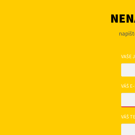
NENA
napišt
VAŠE 
VÁŠ E-
VÁŠ T