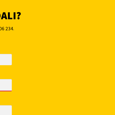
DALI?
06 234
.