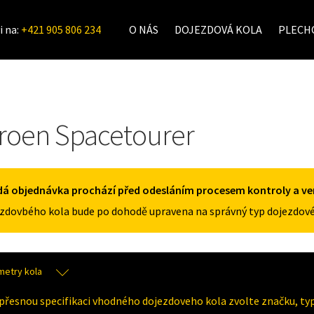
i na:
+421 905 806 234
O NÁS
DOJEZDOVÁ KOLA
PLECHO
troen Spacetourer
á objednávka prochází před odesláním procesem kontroly a veri
zdovbého kola bude po dohodě upravena na správný typ dojezdové
metry kola
přesnou specifikaci vhodného dojezdoveho kola zvolte značku, typ 