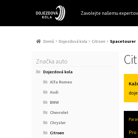
Zavolejte našemu expertov
Domů
Dojezdová kola
Citroen
Spacetourer
Ci
Značka auto
Dojezdová kola
Alfa Romeo
Každ
Audi
doje
BMW
Chevrolet
Para
Chrysler
Pro 
Citroen