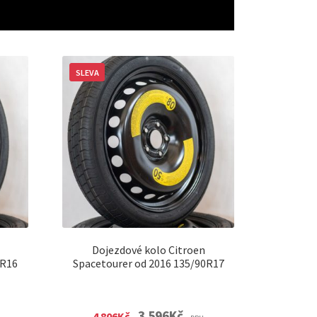
SLEVA
Dojezdové kolo Citroen
0R16
Spacetourer od 2016 135/90R17
nt
Original
Current
3 596
Kč
4 806
Kč