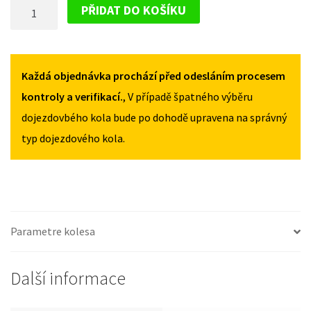
DOJEZDOVÉ
FE
FE
PŘIDAT DO KOŠÍKU
II
II
KOLO
2006-
2006-
HYUNDAI
2012
2012
SANTA
155/90R18
155/90R18
FE
Každá objednávka prochází před odesláním procesem
MNOŽSTVÍ
MNOŽSTVÍ
II
kontroly a verifikací.
, V případě špatného výběru
2006-
dojezdovbého kola bude po dohodě upravena na správný
2012
typ dojezdového kola.
155/90R18
MNOŽSTVÍ
Parametre kolesa
Další informace