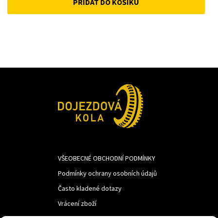
PŘIDAT DO KOŠÍKU
was:
is:
741Kč.
620Kč.
VŠEOBECNÉ OBCHODNÍ PODMÍNKY
Podmínky ochrany osobních údajů
Často kladené dotazy
Vrácení zboží