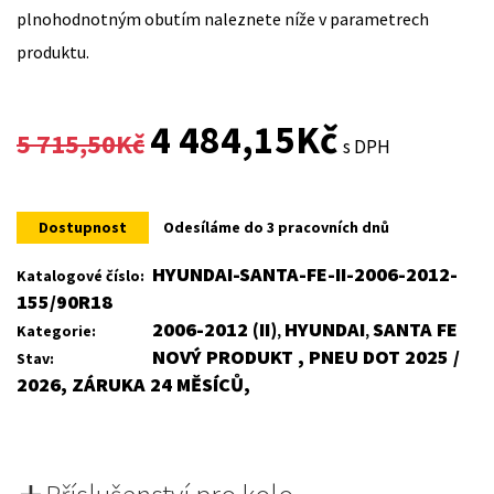
plnohodnotným obutím naleznete níže v parametrech
produktu.
Original
Current
4 484,15
Kč
5 715,50
Kč
s DPH
price
price
was:
is:
Dostupnost
Odesíláme do 3 pracovních dnů
5
4
HYUNDAI-SANTA-FE-II-2006-2012-
Katalogové číslo:
155/90R18
715,50Kč.
484,15Kč.
2006-2012 (II)
HYUNDAI
SANTA FE
Kategorie:
,
,
NOVÝ PRODUKT , PNEU DOT 2025 /
Stav:
2026, ZÁRUKA 24 MĚSÍCŮ,