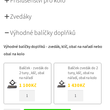
Příslušenství pro kolo
Zvedáky
Výhodné balíčky doplňků
Výhodné balíčky doplňků - zvedák, klíč, obal na nařadí nebo
obal na kolo
Balíček - zvedák do
Balíček-zvedák do 2
2 tuny , klíč, obal
tuny, klíč, obal na
na nářadí
nářadí, obal na kolo
1 100
Kč
1 430
Kč
DOJEZDOVÉ
DOJEZDOVÉ
KOLO
KOLO
HYUNDAI
HYUNDAI
SANTA
SANTA