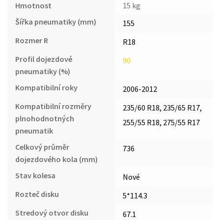
Hmotnost
15 kg
Šířka pneumatiky (mm)
155
Rozmer R
R18
Profil dojezdové
90
pneumatiky (%)
Kompatibilní roky
2006-2012
Kompatibilní rozměry
235/60 R18, 235/65 R17,
plnohodnotných
255/55 R18, 275/55 R17
pneumatik
Celkový průměr
736
dojezdového kola (mm)
Stav kolesa
Nové
Rozteč disku
5*114.3
Stredový otvor disku
67.1