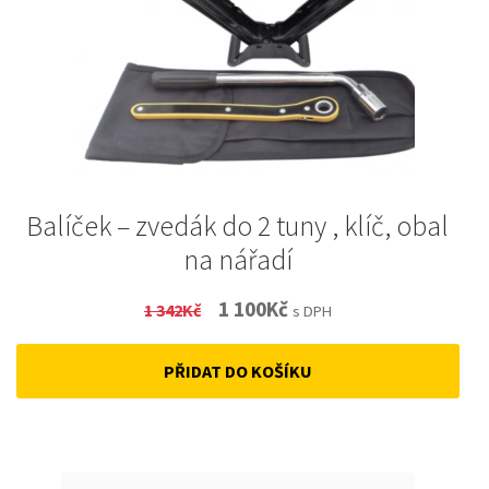
Balíček – zvedák do 2 tuny , klíč, obal
na nářadí
Original
Current
1 100
Kč
1 342
Kč
s DPH
price
price
PŘIDAT DO KOŠÍKU
was:
is:
1
1
342Kč.
100Kč.