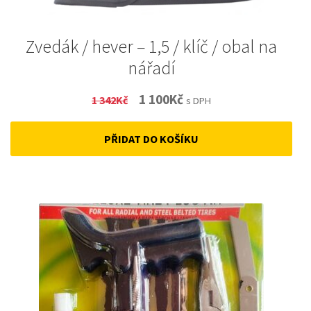
Zvedák / hever – 1,5 / klíč / obal na
nářadí
Original
Current
1 100
Kč
1 342
Kč
s DPH
price
price
PŘIDAT DO KOŠÍKU
was:
is:
1
1
342Kč.
100Kč.