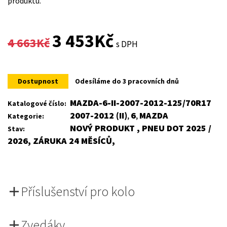
produktu.
Original
Current
3 453
Kč
4 663
Kč
s DPH
price
price
was:
is:
Dostupnost
Odesíláme do 3 pracovních dnů
4
3
MAZDA-6-II-2007-2012-125/70R17
Katalogové číslo:
2007-2012 (II)
6
MAZDA
Kategorie:
,
,
663Kč.
453Kč.
NOVÝ PRODUKT , PNEU DOT 2025 /
Stav:
2026, ZÁRUKA 24 MĚSÍCŮ,
Příslušenství pro kolo
Zvedáky