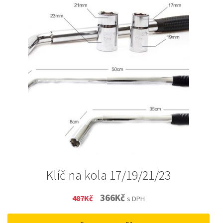
Klíč na kola 17/19/21/23
Original
Current
366
Kč
487
Kč
s DPH
price
price