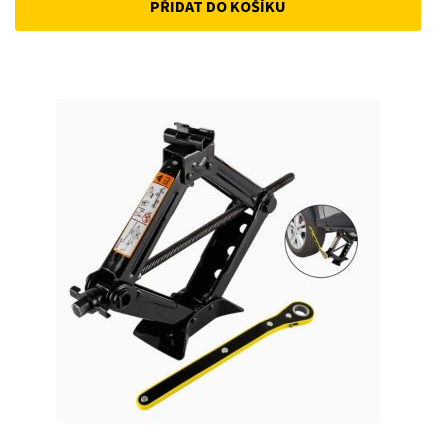
PŘIDAT DO KOŠÍKU
was:
is:
487Kč.
366Kč.