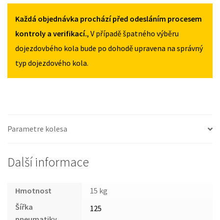
6
MNOŽSTVÍ
MNOŽSTVÍ
II
Každá objednávka prochází před odesláním procesem
2007-
kontroly a verifikací.
, V případě špatného výběru
2012
dojezdovbého kola bude po dohodě upravena na správný
125/70R17
typ dojezdového kola.
MNOŽSTVÍ
Parametre kolesa
Další informace
Hmotnost
15 kg
Šířka
125
pneumatiky