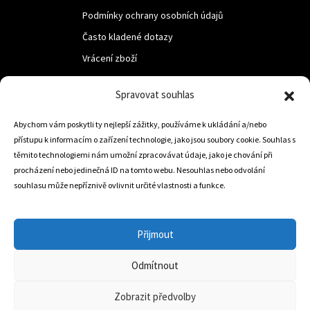
Podmínky ochrany osobních údajů
Často kladené dotazy
Vrácení zboží
Spravovat souhlas
LUF s.r.o.
Nám. M.R.Štefanika 518,
Abychom vám poskytli ty nejlepší zážitky, používáme k ukládání a/nebo
přístupu k informacím o zařízení technologie, jako jsou soubory cookie. Souhlas s
Trstená 02801
těmito technologiemi nám umožní zpracovávat údaje, jako je chování při
procházení nebo jedinečná ID na tomto webu. Nesouhlas nebo odvolání
souhlasu může nepříznivě ovlivnit určité vlastnosti a funkce.
+421 905 806 234
info@dojezdovakola.com
Přijmout
Odmítnout
Slovenský Eshop
0
Zobrazit předvolby