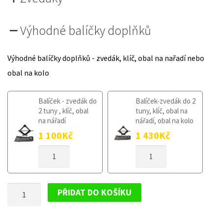
Výhodné balíčky doplňků
Výhodné balíčky doplňků - zvedák, klíč, obal na nařadí nebo
obal na kolo
Balíček - zvedák do
Balíček-zvedák do 2
2 tuny , klíč, obal
tuny, klíč, obal na
na nářadí
nářadí, obal na kolo
1 100
Kč
1 430
Kč
DOJEZDOVÉ
DOJEZDOVÉ
KOLO
KOLO
MAZDA
MAZDA
6
6
DOJEZDOVÉ
II
II
PŘIDAT DO KOŠÍKU
2007-
2007-
KOLO
2012
2012
MAZDA
125/70R17
125/70R17