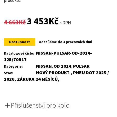
produktu.
Original
Current
3 453
Kč
4 663
Kč
s DPH
price
price
was:
is:
Dostupnost
Odesíláme do 3 pracovních dnů
4
3
NISSAN-PULSAR-OD-2014-
Katalogové číslo:
125/70R17
663Kč.
453Kč.
NISSAN
OD 2014
PULSAR
Kategorie:
,
,
NOVÝ PRODUKT , PNEU DOT 2025 /
Stav:
2026, ZÁRUKA 24 MĚSÍCŮ,
Příslušenství pro kolo