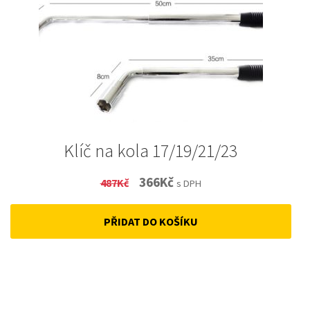
Klíč na kola 17/19/21/23
Original
Current
366
Kč
487
Kč
s DPH
price
price
PŘIDAT DO KOŠÍKU
was:
is:
487Kč.
366Kč.