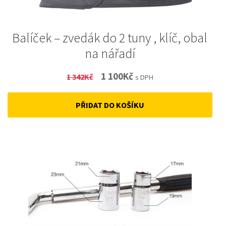
Balíček – zvedák do 2 tuny , klíč, obal
na nářadí
Original
Current
1 100
Kč
1 342
Kč
s DPH
price
price
PŘIDAT DO KOŠÍKU
was:
is:
1
1
342Kč.
100Kč.