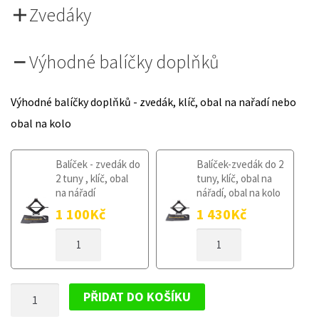
Zvedáky
Výhodné balíčky doplňků
Výhodné balíčky doplňků - zvedák, klíč, obal na nařadí nebo
obal na kolo
Balíček - zvedák do
Balíček-zvedák do 2
2 tuny , klíč, obal
tuny, klíč, obal na
na nářadí
nářadí, obal na kolo
1 100
Kč
1 430
Kč
DOJEZDOVÉ
DOJEZDOVÉ
KOLO
KOLO
NISSAN
NISSAN
PULSAR
PULSAR
DOJEZDOVÉ
OD
OD
PŘIDAT DO KOŠÍKU
2014
2014
KOLO