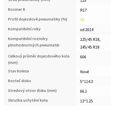
125
Rozmer R
R17
Profil dojezdové pneumatiky (%)
70
Kompatibilní roky
od 2014
Kompatibilní rozměry
225/45 R18,
plnohodnotných pneumatik
245/45 R18
Celkový průměr dojezdového kola
606
(mm)
Stav kolesa
Nové
Rozteč disku
5*114.3
Stredový otvor disku (mm)
66.1
Skrutka uchytění kola
12*1.25