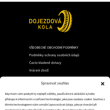
VŠEOBECNÉ OBCHODNÍ PODMÍNKY
Podmínky ochrany osobních údajů
Často kladené dotazy
Vrácení zboží
Spravovat souhlas
LUF s.r.o.
Nám. M.R.Štefanika 518,
Abychom vám poskytli ty nejlepší zážitky, používáme k ukládání a/nebo
přístupu k informacím o zařízení technologie, jako jsou soubory cookie. Souhlas s
Trstená 02801
těmito technologiemi nám umožní zpracovávat údaje, jako je chování při
procházení nebo jedinečná ID na tomto webu. Nesouhlas nebo odvolání