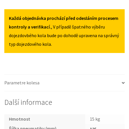
125/70R17
125/70R17
NISSAN
MNOŽSTVÍ
MNOŽSTVÍ
PULSAR
OD
Každá objednávka prochází před odesláním procesem
2014
kontroly a verifikací.
, V případě špatného výběru
125/70R17
dojezdovbého kola bude po dohodě upravena na správný
MNOŽSTVÍ
typ dojezdového kola.
Parametre kolesa
Další informace
Hmotnost
15 kg
Šířka pneumatiky (mm)