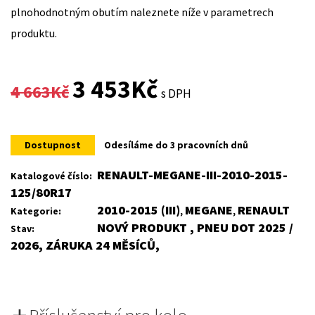
plnohodnotným obutím naleznete níže v parametrech
produktu.
Original
Current
3 453
Kč
4 663
Kč
s DPH
price
price
was:
is:
Dostupnost
Odesíláme do 3 pracovních dnů
4
3
RENAULT-MEGANE-III-2010-2015-
Katalogové číslo:
125/80R17
663Kč.
453Kč.
2010-2015 (III)
MEGANE
RENAULT
Kategorie:
,
,
NOVÝ PRODUKT , PNEU DOT 2025 /
Stav:
2026, ZÁRUKA 24 MĚSÍCŮ,