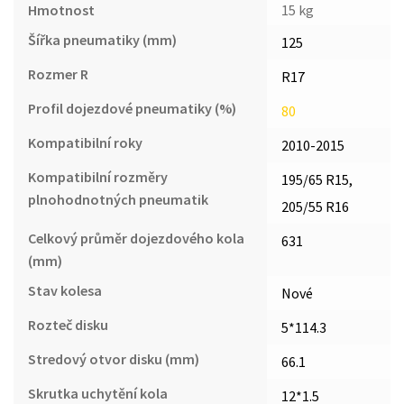
Hmotnost
15 kg
Šířka pneumatiky (mm)
125
Rozmer R
R17
Profil dojezdové pneumatiky (%)
80
Kompatibilní roky
2010-2015
Kompatibilní rozměry
195/65 R15,
plnohodnotných pneumatik
205/55 R16
Celkový průměr dojezdového kola
631
(mm)
Stav kolesa
Nové
Rozteč disku
5*114.3
Stredový otvor disku (mm)
66.1
Skrutka uchytění kola
12*1.5