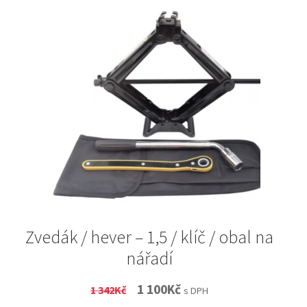
Zvedák / hever – 1,5 / klíč / obal na
nářadí
Original
Current
1 100
Kč
1 342
Kč
s DPH