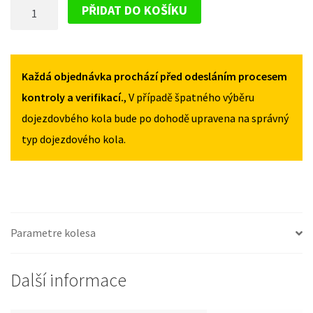
DOJEZDOVÉ
III
III
PŘIDAT DO KOŠÍKU
2010-
2010-
KOLO
2015
2015
RENAULT
125/80R17
125/80R17
MEGANE
MNOŽSTVÍ
MNOŽSTVÍ
III
Každá objednávka prochází před odesláním procesem
2010-
kontroly a verifikací.
, V případě špatného výběru
2015
dojezdovbého kola bude po dohodě upravena na správný
125/80R17
typ dojezdového kola.
MNOŽSTVÍ
Parametre kolesa
Další informace