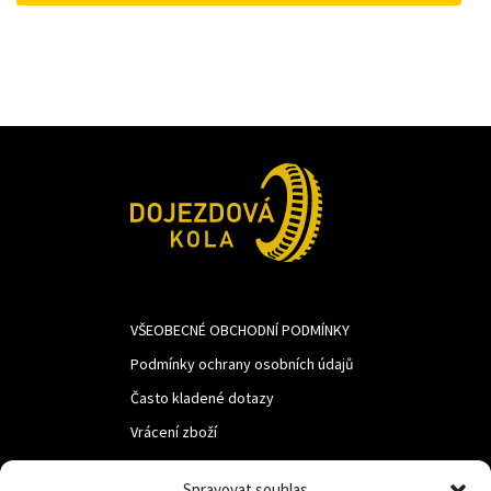
543Kč.
422Kč.
VŠEOBECNÉ OBCHODNÍ PODMÍNKY
Podmínky ochrany osobních údajů
Často kladené dotazy
Vrácení zboží
Spravovat souhlas