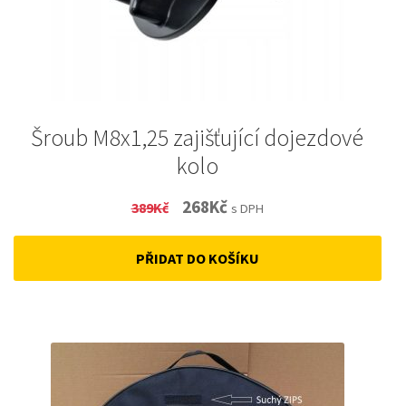
Šroub M8x1,25 zajišťující dojezdové
kolo
Original
Current
268
Kč
389
Kč
s DPH
price
price
PŘIDAT DO KOŠÍKU
was:
is:
389Kč.
268Kč.