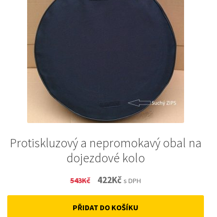
Protiskluzový a nepromokavý obal na
dojezdové kolo
Original
Current
422
Kč
543
Kč
s DPH
price
price
PŘIDAT DO KOŠÍKU
was:
is: