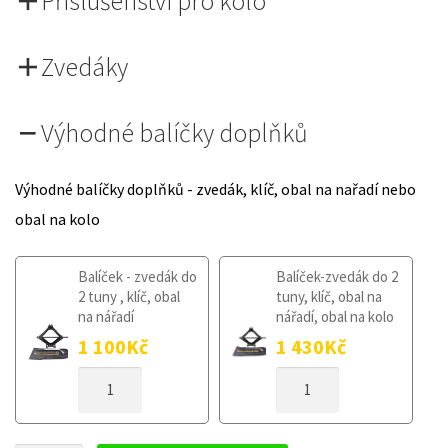
Příslušenství pro kolo
Zvedáky
Výhodné balíčky doplňků
Výhodné balíčky doplňků - zvedák, klíč, obal na nařadí nebo
obal na kolo
Balíček - zvedák do
Balíček-zvedák do 2
2 tuny , klíč, obal
tuny, klíč, obal na
na nářadí
nářadí, obal na kolo
1 100
Kč
1 430
Kč
DOJEZDOVÉ
DOJEZDOVÉ
KOLO
KOLO
RENAULT
RENAULT
MEGANE
MEGANE