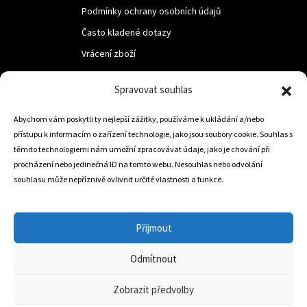
Podmínky ochrany osobních údajů
Často kladené dotazy
Vrácení zboží
Spravovat souhlas
LUF s.r.o.
Nám. M.R.Štefanika 518,
Abychom vám poskytli ty nejlepší zážitky, používáme k ukládání a/nebo
přístupu k informacím o zařízení technologie, jako jsou soubory cookie. Souhlas s
Trstená 02801
těmito technologiemi nám umožní zpracovávat údaje, jako je chování při
procházení nebo jedinečná ID na tomto webu. Nesouhlas nebo odvolání
souhlasu může nepříznivě ovlivnit určité vlastnosti a funkce.
+421 905 806 234
info@dojezdovakola.com
Přijmout
Odmítnout
Slovenský Eshop
0
Zobrazit předvolby