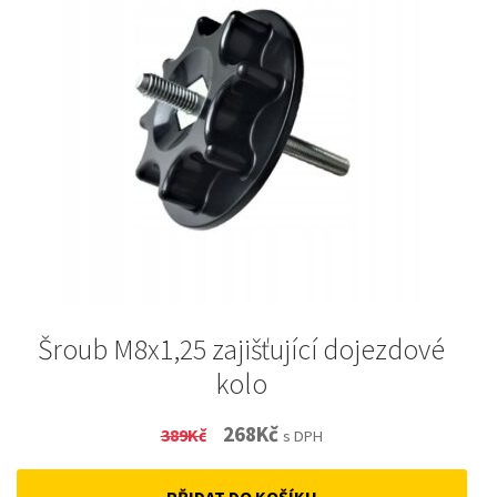
Šroub M8x1,25 zajišťující dojezdové
kolo
Original
Current
268
Kč
389
Kč
s DPH
price
price