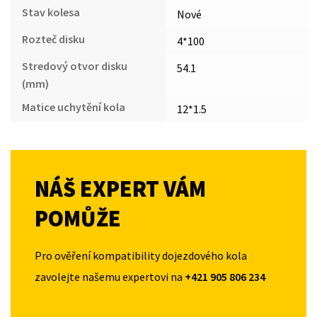
Stav kolesa
Nové
Rozteč disku
4*100
Stredový otvor disku
54.1
(mm)
Matice uchytění kola
12*1.5
NÁŠ EXPERT VÁM
POMŮŽE
Pro ověření kompatibility dojezdového kola
zavolejte našemu expertovi na
+421 905 806 234