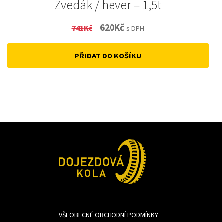
Zvedák / hever – 1,5t
Original
Current
620
Kč
741
Kč
s DPH
price
price
PŘIDAT DO KOŠÍKU
was:
is:
741Kč.
620Kč.
VŠEOBECNÉ OBCHODNÍ PODMÍNKY