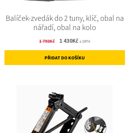
Balíček-zvedák do 2 tuny, klíč, obal na
nářadí, obal na kolo
Original
Current
1 430
Kč
1 793
Kč
s DPH
price
price
PŘIDAT DO KOŠÍKU
was:
is:
1
1
793Kč.
430Kč.