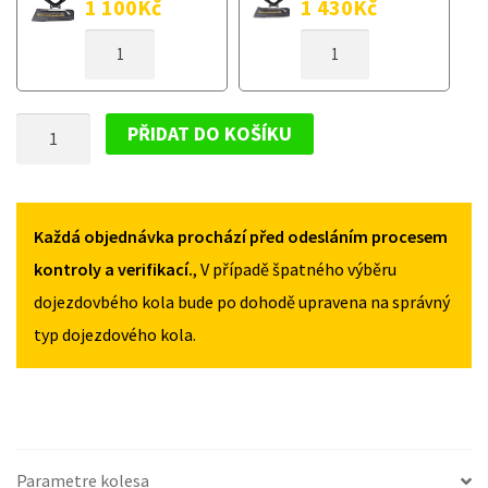
1 100
Kč
1 430
Kč
DOJEZDOVÉ
DOJEZDOVÉ
KOLO
KOLO
SUZUKI
SUZUKI
SWIFT
SWIFT
DOJEZDOVÉ
IV
IV
PŘIDAT DO KOŠÍKU
OD
OD
KOLO
2017
2017
SUZUKI
125/70R16
125/70R16
SWIFT
MNOŽSTVÍ
MNOŽSTVÍ
IV
Každá objednávka prochází před odesláním procesem
OD
kontroly a verifikací.
, V případě špatného výběru
2017
dojezdovbého kola bude po dohodě upravena na správný
125/70R16
typ dojezdového kola.
MNOŽSTVÍ
Parametre kolesa