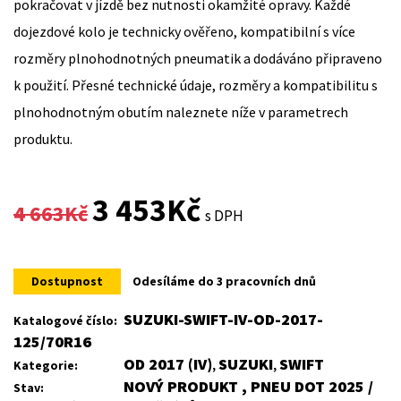
pokračovat v jízdě bez nutnosti okamžité opravy. Každé
dojezdové kolo je technicky ověřeno, kompatibilní s více
rozměry plnohodnotných pneumatik a dodáváno připraveno
k použití. Přesné technické údaje, rozměry a kompatibilitu s
plnohodnotným obutím naleznete níže v parametrech
produktu.
Original
Current
3 453
Kč
4 663
Kč
s DPH
price
price
was:
is:
Dostupnost
Odesíláme do 3 pracovních dnů
4
3
SUZUKI-SWIFT-IV-OD-2017-
Katalogové číslo:
125/70R16
663Kč.
453Kč.
OD 2017 (IV)
SUZUKI
SWIFT
Kategorie:
,
,
NOVÝ PRODUKT , PNEU DOT 2025 /
Stav: