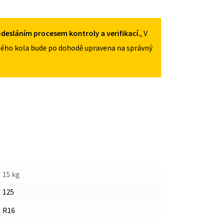
2017
125/70R16
MNOŽSTVÍ
desláním procesem kontroly a verifikací.
, V
ého kola bude po dohodě upravena na správný
15 kg
125
R16