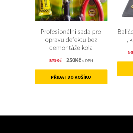
Profesionální sada pro
Balíč
opravu defektu bez
, 
demontáže kola
1 
Original
Current
250
Kč
371
Kč
s DPH
price
price
PŘIDAT DO KOŠÍKU
was:
is:
371Kč.
250Kč.