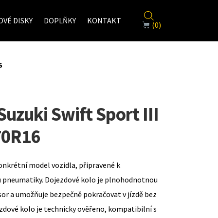
VÉ DISKY
DOPLŇKY
KONTAKT
(0)
6
uzuki Swift Sport III
70R16
onkrétní model vozidla, připravené k
u pneumatiky. Dojezdové kolo je plnohodnotnou
sor a umožňuje bezpečně pokračovat v jízdě bez
zdové kolo je technicky ověřeno, kompatibilní s