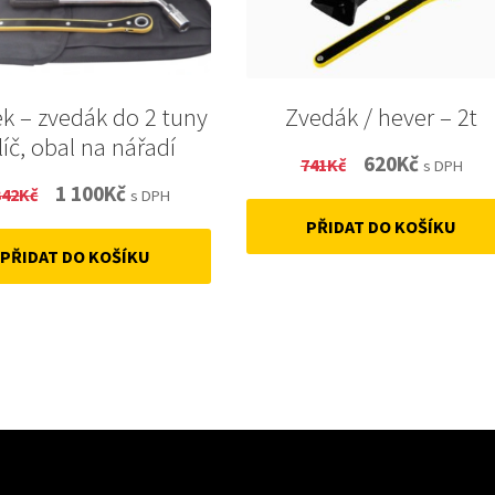
ek – zvedák do 2 tuny
Zvedák / hever – 2t
klíč, obal na nářadí
Original
Current
620
Kč
741
Kč
s DPH
Original
Current
1 100
Kč
342
Kč
price
price
s DPH
price
price
PŘIDAT DO KOŠÍKU
was:
is:
PŘIDAT DO KOŠÍKU
was:
is:
741Kč.
620Kč.
1
1
342Kč.
100Kč.