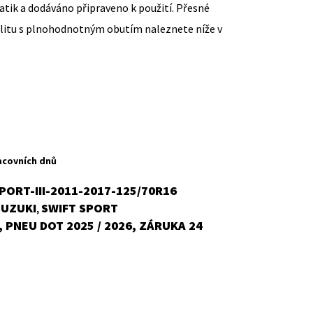
ik a dodáváno připraveno k použití. Přesné
ilitu s plnohodnotným obutím naleznete níže v
ent
H
acovních dnů
PORT-III-2011-2017-125/70R16
SUZUKI
SWIFT SPORT
,
č.
 PNEU DOT 2025 / 2026, ZÁRUKA 24