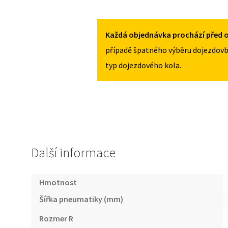
SUZUKI
2017
SWIFT
125/70R16
SPORT
MNOŽSTVÍ
Každá objednávka prochází před o
III
případě špatného výběru dojezdovb
2011-
typ dojezdového kola.
2017
125/70R16
MNOŽSTVÍ
Další informace
Hmotnost
Šířka pneumatiky (mm)
Rozmer R