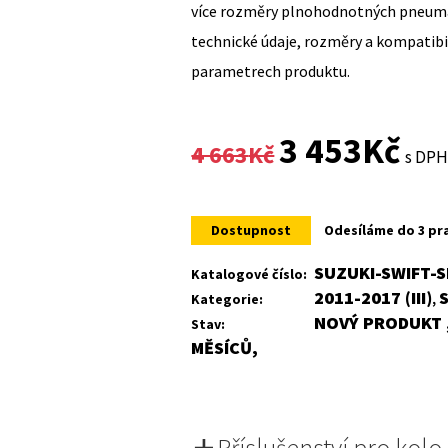
více rozměry plnohodnotných pneumat
technické údaje, rozměry a kompatib
parametrech produktu.
Original
Curr
3 453
Kč
4 663
Kč
s DP
price
price
was:
is:
Dostupnost
Odesíláme do 3 pr
4
3
SUZUKI-SWIFT-S
Katalogové číslo:
2011-2017 (III)
Kategorie:
,
663Kč.
453K
NOVÝ PRODUKT ,
Stav:
MĚSÍCŮ,
Příslušenství pro kolo