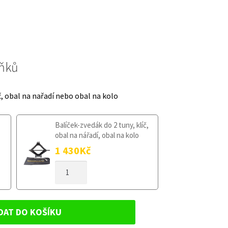
lňků
č, obal na nařadí nebo obal na kolo
Balíček-zvedák do 2 tuny, klíč,
obal na nářadí, obal na kolo
1 430
Kč
DOJEZDOVÉ
KOLO
SUZUKI
SWIFT
SPORT
DAT DO KOŠÍKU
III
2011-