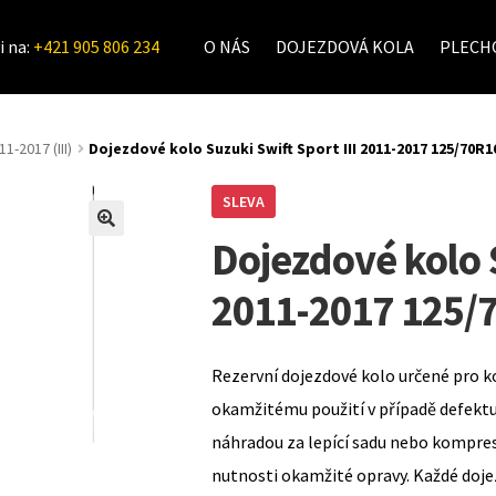
i na:
+421 905 806 234
O NÁS
DOJEZDOVÁ KOLA
PLECHO
11-2017 (III)
Dojezdové kolo Suzuki Swift Sport III 2011-2017 125/70R1
SLEVA
Dojezdové kolo S
2011-2017 125/
Rezervní dojezdové kolo určené pro k
okamžitému použití v případě defekt
náhradou za lepící sadu nebo kompre
nutnosti okamžité opravy. Každé doje