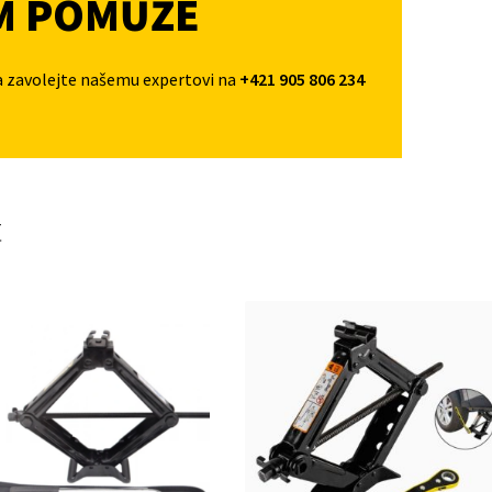
M POMŮŽE
a zavolejte našemu expertovi na
+421 905 806 234
t