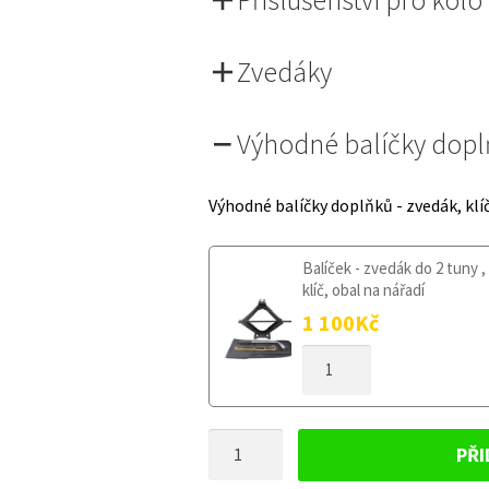
Zvedáky
Výhodné balíčky dop
Výhodné balíčky doplňků - zvedák, klí
Balíček - zvedák do 2 tuny ,
klíč, obal na nářadí
1 100
Kč
DOJEZDOVÉ
KOLO
SUZUKI
SWIFT
DOJEZDOVÉ
SPORT
PŘI
III
KOLO
2011-