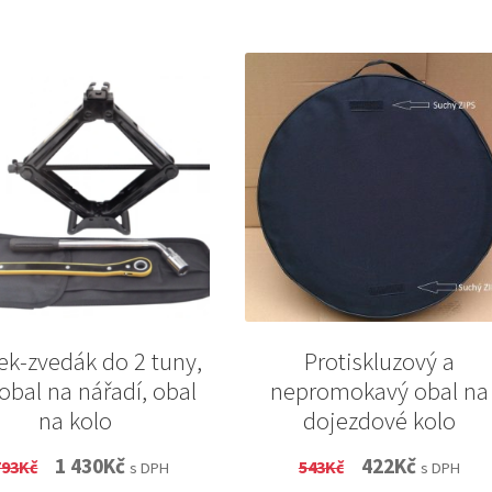
ek-zvedák do 2 tuny,
Protiskluzový a
, obal na nářadí, obal
nepromokavý obal na
na kolo
dojezdové kolo
Original
Current
Original
Current
1 430
Kč
422
Kč
793
Kč
543
Kč
s DPH
s DPH