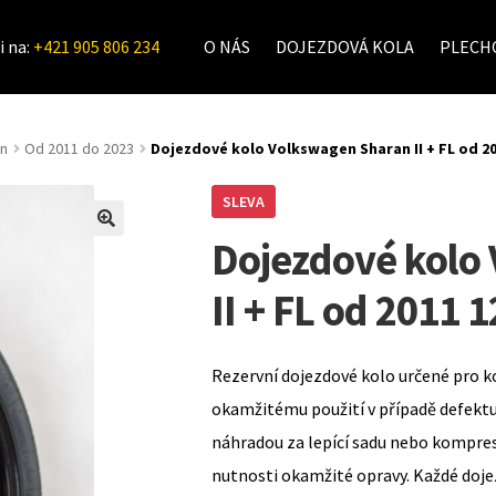
i na:
+421 905 806 234
O NÁS
DOJEZDOVÁ KOLA
PLECHO
an
Od 2011 do 2023
Dojezdové kolo Volkswagen Sharan II + FL od 20
SLEVA
Dojezdové kolo
II + FL od 2011 
Rezervní dojezdové kolo určené pro k
okamžitému použití v případě defekt
náhradou za lepící sadu nebo kompre
nutnosti okamžité opravy. Každé doje