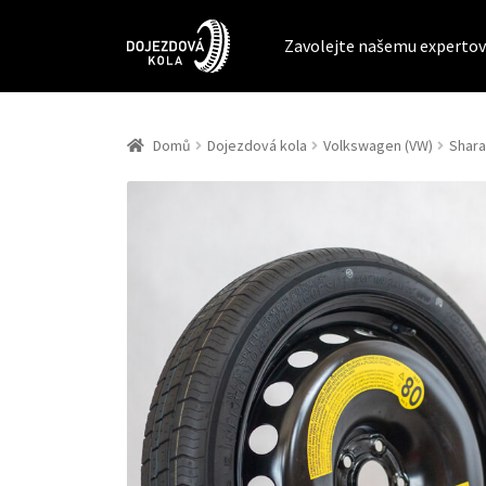
Zavolejte našemu expertov
Domů
Dojezdová kola
Volkswagen (VW)
Shar