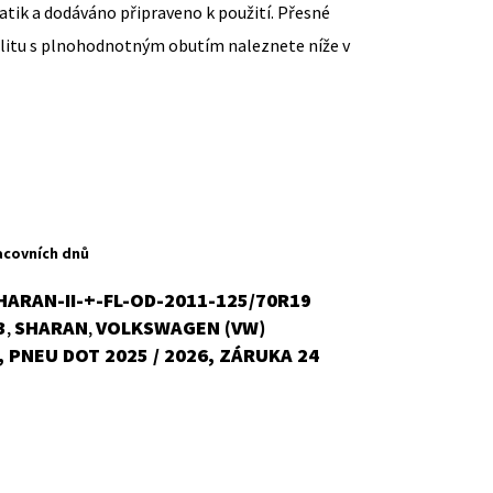
ik a dodáváno připraveno k použití. Přesné
ilitu s plnohodnotným obutím naleznete níže v
ent
H
acovních dnů
ARAN-II-+-FL-OD-2011-125/70R19
3
SHARAN
VOLKSWAGEN (VW)
,
,
č.
 PNEU DOT 2025 / 2026, ZÁRUKA 24