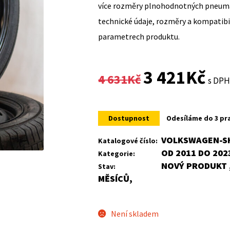
více rozměry plnohodnotných pneumat
technické údaje, rozměry a kompatib
parametrech produktu.
Original
Curr
3 421
Kč
4 631
Kč
s DP
price
price
was:
is:
Dostupnost
Odesíláme do 3 pr
4
3
VOLKSWAGEN-SH
Katalogové číslo:
OD 2011 DO 202
Kategorie:
631Kč.
421K
NOVÝ PRODUKT ,
Stav:
MĚSÍCŮ,
Není skladem