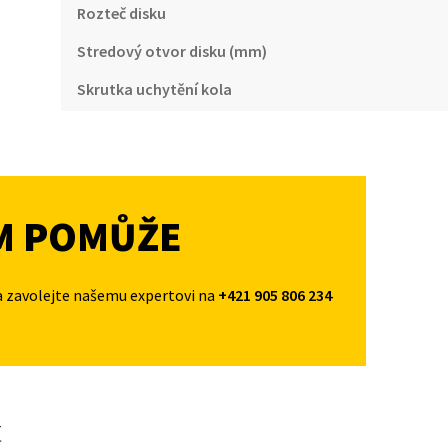
Rozteč disku
Stredový otvor disku (mm)
Skrutka uchytění kola
M POMŮŽE
a zavolejte našemu expertovi na
+421 905 806 234
t