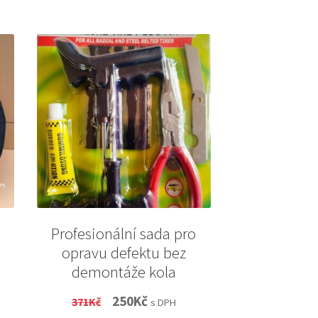
Profesionální sada pro
opravu defektu bez
demontáže kola
Original
Current
250
Kč
371
Kč
s DPH