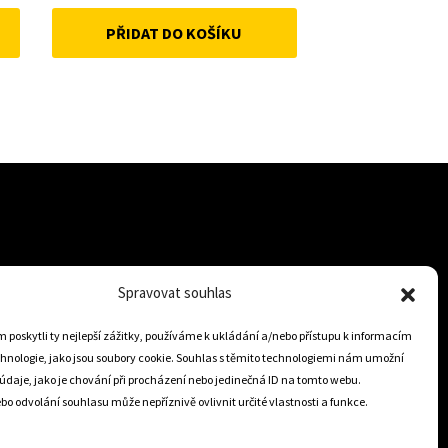
price
price
PŘIDAT DO KOŠÍKU
was:
is:
371Kč.
250Kč.
Spravovat souhlas
+421 905 806 234
info@dojezdovakola.com
poskytli ty nejlepší zážitky, používáme k ukládání a/nebo přístupu k informacím
chnologie, jako jsou soubory cookie. Souhlas s těmito technologiemi nám umožní
údaje, jako je chování při procházení nebo jedinečná ID na tomto webu.
Slovenský Eshop
o odvolání souhlasu může nepříznivě ovlivnit určité vlastnosti a funkce.