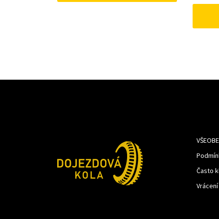
741Kč.
620Kč.
VŠEOBE
Podmín
Často k
Vrácení