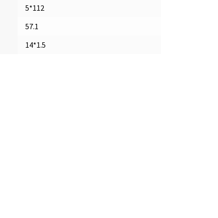
5*112
57.1
14*1.5