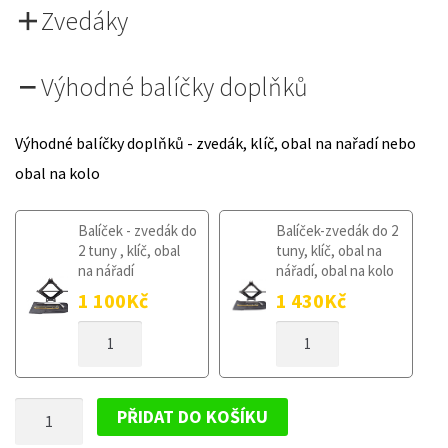
Zvedáky
Výhodné balíčky doplňků
Výhodné balíčky doplňků - zvedák, klíč, obal na nařadí nebo
obal na kolo
Balíček - zvedák do
Balíček-zvedák do 2
2 tuny , klíč, obal
tuny, klíč, obal na
na nářadí
nářadí, obal na kolo
1 100
Kč
1 430
Kč
DOJEZDOVÉ
DOJEZDOVÉ
KOLO
KOLO
VOLVO
VOLVO
V70
V70
DOJEZDOVÉ
III
III
PŘIDAT DO KOŠÍKU
2007-
2007-
KOLO