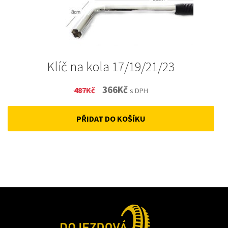
Klíč na kola 17/19/21/23
Original
Current
366
Kč
487
Kč
s DPH
price
price
PŘIDAT DO KOŠÍKU
was:
is:
487Kč.
366Kč.