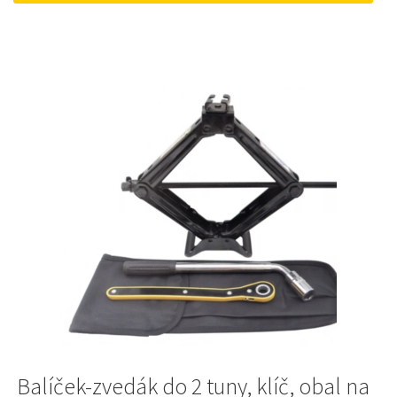
741Kč.
620Kč.
Balíček-zvedák do 2 tuny, klíč, obal na