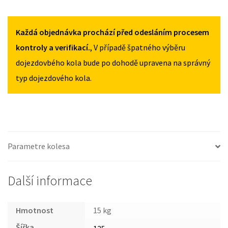
2016
2016
VOLVO
135/90R16
135/90R16
V70
MNOŽSTVÍ
MNOŽSTVÍ
III
Každá objednávka prochází před odesláním procesem
2007-
kontroly a verifikací.
, V případě špatného výběru
2016
dojezdovbého kola bude po dohodě upravena na správný
135/90R16
typ dojezdového kola.
MNOŽSTVÍ
Parametre kolesa
Další informace
Hmotnost
15 kg
Šířka