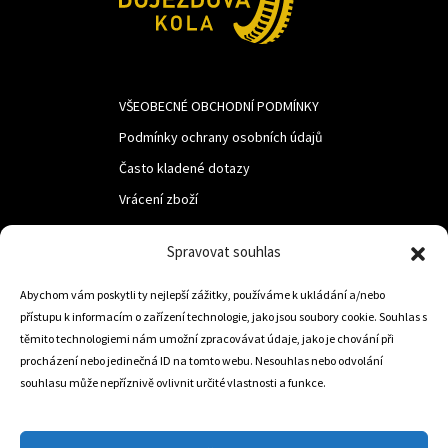
VŠEOBECNÉ OBCHODNÍ PODMÍNKY
Podmínky ochrany osobních údajů
Často kladené dotazy
Vrácení zboží
Spravovat souhlas
LUF s.r.o.
Nám. M.R.Štefanika 518,
Abychom vám poskytli ty nejlepší zážitky, používáme k ukládání a/nebo
přístupu k informacím o zařízení technologie, jako jsou soubory cookie. Souhlas s
Trstená 02801
těmito technologiemi nám umožní zpracovávat údaje, jako je chování při
procházení nebo jedinečná ID na tomto webu. Nesouhlas nebo odvolání
souhlasu může nepříznivě ovlivnit určité vlastnosti a funkce.
+421 905 806 234