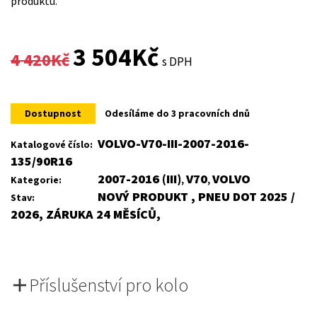
produktu.
Original
Current
3 504
Kč
4 420
Kč
s DPH
price
price
was:
is:
Dostupnost
Odesíláme do 3 pracovních dnů
4
3
VOLVO-V70-III-2007-2016-
Katalogové číslo:
135/90R16
420Kč.
504Kč.
2007-2016 (III)
V70
VOLVO
Kategorie:
,
,
NOVÝ PRODUKT , PNEU DOT 2025 /
Stav:
2026, ZÁRUKA 24 MĚSÍCŮ,
Příslušenství pro kolo