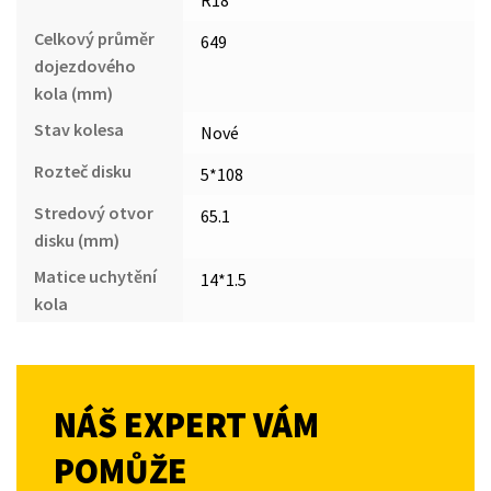
Celkový průměr
649
dojezdového
kola (mm)
Stav kolesa
Nové
Rozteč disku
5*108
Stredový otvor
65.1
disku (mm)
Matice uchytění
14*1.5
kola
NÁŠ EXPERT VÁM
POMŮŽE