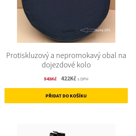
Protiskluzový a nepromokavý obal na
dojezdové kolo
Original
Current
422
Kč
543
Kč
s DPH
price
price
PŘIDAT DO KOŠÍKU
was:
is:
543Kč.
422Kč.