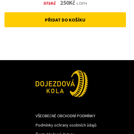
Original
Current
250
Kč
371
Kč
s DPH
price
price
PŘIDAT DO KOŠÍKU
was:
is:
371Kč.
250Kč.
VŠEOBECNÉ OBCHODNÍ PODMÍNKY
Podmínky ochrany osobních údajů