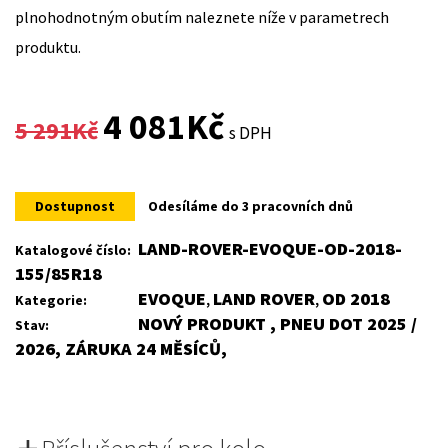
plnohodnotným obutím naleznete níže v parametrech
produktu.
Original
Current
4 081
Kč
5 291
Kč
s DPH
price
price
was:
is:
Dostupnost
Odesíláme do 3 pracovních dnů
5
4
LAND-ROVER-EVOQUE-OD-2018-
Katalogové číslo:
155/85R18
291Kč.
081Kč.
EVOQUE
LAND ROVER
OD 2018
Kategorie:
,
,
NOVÝ PRODUKT , PNEU DOT 2025 /
Stav:
2026, ZÁRUKA 24 MĚSÍCŮ,