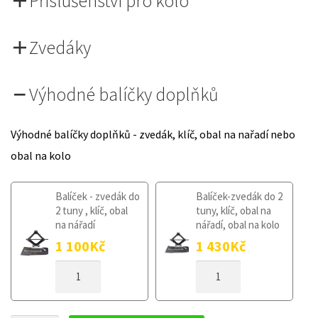
Příslušenství pro kolo
Zvedáky
Výhodné balíčky doplňků
Výhodné balíčky doplňků - zvedák, klíč, obal na nařadí nebo
obal na kolo
Balíček - zvedák do
Balíček-zvedák do 2
2 tuny , klíč, obal
tuny, klíč, obal na
na nářadí
nářadí, obal na kolo
1 100
Kč
1 430
Kč
DOJEZDOVÉ
DOJEZDOVÉ
KOLO
KOLO
LAND
LAND
ROVER
ROVER