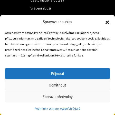
Často kladené dotazy
Vrácení zboží
Spravovat souhlas
LUF s.r.o.
Nám. M.R.Štefanika 518,
Abychom vám poskytli ty nejlepší zážitky, používáme k ukládání a/nebo
přístupu k informacím o zařízení technologie, jako jsou soubory cookie. Souhlas s
Trstená 02801
těmito technologiemi nám umožní zpracovávat údaje, jako je chování při
procházení nebo jedinečná ID na tomto webu. Nesouhlas nebo odvolání
souhlasu může nepříznivě ovlivnit určité vlastnosti a funkce.
+421 905 806 234
info@dojezdovakola.com
Přijmout
Odmítnout
Slovenský Eshop
0
Zobrazit předvolby
Podmínky ochrany osobních údajů