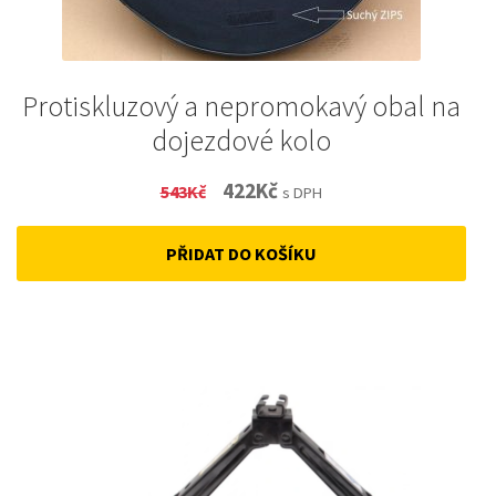
Protiskluzový a nepromokavý obal na
dojezdové kolo
Original
Current
422
Kč
543
Kč
s DPH
price
price
PŘIDAT DO KOŠÍKU
was:
is:
543Kč.
422Kč.