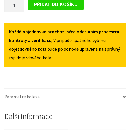
DOJEZDOVÉ
EVOQUE
EVOQUE
PŘIDAT DO KOŠÍKU
OD
OD
KOLO
2018
2018
LAND
155/85R18
155/85R18
ROVER
MNOŽSTVÍ
MNOŽSTVÍ
EVOQUE
Každá objednávka prochází před odesláním procesem
OD
kontroly a verifikací.
, V případě špatného výběru
2018
dojezdovbého kola bude po dohodě upravena na správný
155/85R18
typ dojezdového kola.
MNOŽSTVÍ
Parametre kolesa
Další informace