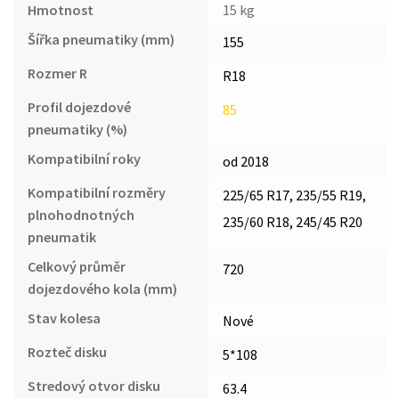
Hmotnost
15 kg
Šířka pneumatiky (mm)
155
Rozmer R
R18
Profil dojezdové
85
pneumatiky (%)
Kompatibilní roky
od 2018
Kompatibilní rozměry
225/65 R17, 235/55 R19,
plnohodnotných
235/60 R18, 245/45 R20
pneumatik
Celkový průměr
720
dojezdového kola (mm)
Stav kolesa
Nové
Rozteč disku
5*108
Stredový otvor disku
63.4