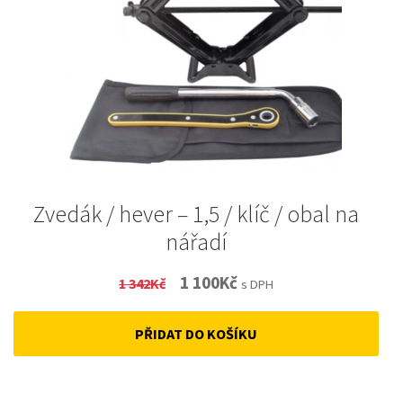
Zvedák / hever – 1,5 / klíč / obal na
nářadí
Original
Current
1 100
Kč
1 342
Kč
s DPH
price
price
PŘIDAT DO KOŠÍKU
was:
is:
1
1
342Kč.
100Kč.