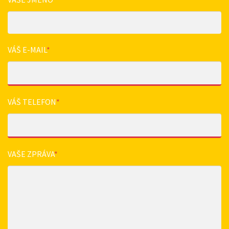
VÁŠ E-MAIL
*
VÁŠ TELEFON
*
VAŠE ZPRÁVA
*