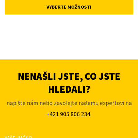
was:
is:
VYBERTE MOŽNOSTI
5
4
291Kč.
081Kč.
NENAŠLI JSTE, CO JSTE
HLEDALI?
napište nám nebo zavolejte našemu expertovi na
+421 905 806 234
.
VAŠE JMÉNO