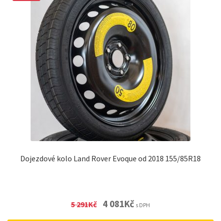
Dojezdové kolo Land Rover Evoque od 2018 155/85R18
Original
Current
4 081
Kč
5 291
Kč
s DPH
price
price