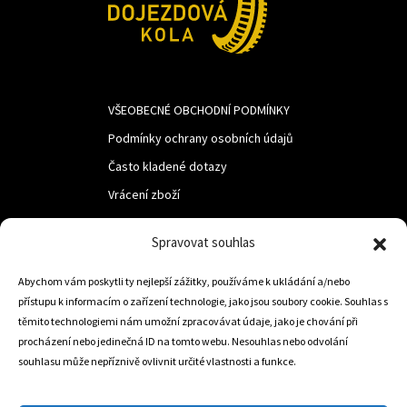
VŠEOBECNÉ OBCHODNÍ PODMÍNKY
Podmínky ochrany osobních údajů
Často kladené dotazy
Vrácení zboží
Spravovat souhlas
LUF s.r.o.
Abychom vám poskytli ty nejlepší zážitky, používáme k ukládání a/nebo
Nám. M.R.Štefanika 518,
přístupu k informacím o zařízení technologie, jako jsou soubory cookie. Souhlas s
Trstená 02801
těmito technologiemi nám umožní zpracovávat údaje, jako je chování při
procházení nebo jedinečná ID na tomto webu. Nesouhlas nebo odvolání
souhlasu může nepříznivě ovlivnit určité vlastnosti a funkce.
+421 905 806 234