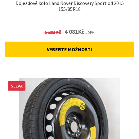
Dojezdové kolo Land Rover Discovery Sport od 2015
155/85R18
Original
Current
4 081
Kč
5 291
Kč
s DPH
price
price
was:
is:
VYBERTE MOŽNOSTI
5
4
291Kč.
081Kč.
SLEVA