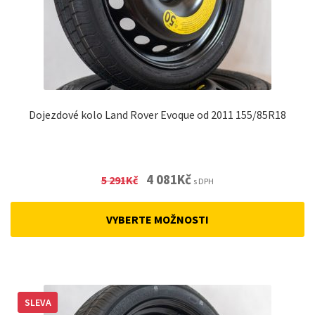
Dojezdové kolo Land Rover Evoque od 2011 155/85R18
Original
Current
4 081
Kč
5 291
Kč
s DPH
price
price
was:
is:
VYBERTE MOŽNOSTI
5
4
291Kč.
081Kč.
SLEVA