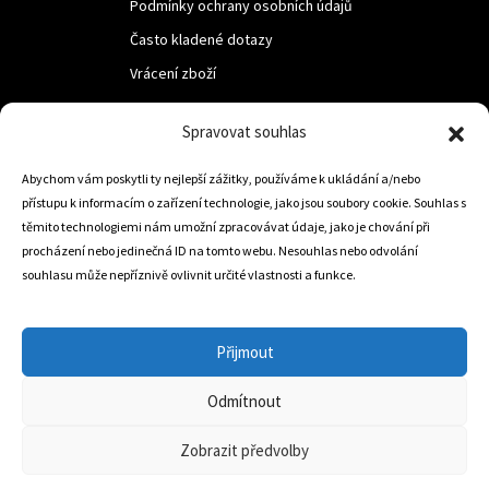
Podmínky ochrany osobních údajů
Často kladené dotazy
Vrácení zboží
Spravovat souhlas
LUF s.r.o.
Nám. M.R.Štefanika 518,
Abychom vám poskytli ty nejlepší zážitky, používáme k ukládání a/nebo
přístupu k informacím o zařízení technologie, jako jsou soubory cookie. Souhlas s
Trstená 02801
těmito technologiemi nám umožní zpracovávat údaje, jako je chování při
procházení nebo jedinečná ID na tomto webu. Nesouhlas nebo odvolání
souhlasu může nepříznivě ovlivnit určité vlastnosti a funkce.
+421 905 806 234
info@dojezdovakola.com
Přijmout
Odmítnout
Slovenský Eshop
0
Zobrazit předvolby