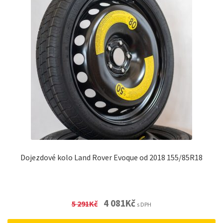
Dojezdové kolo Land Rover Evoque od 2018 155/85R18
Original
Current
4 081
Kč
5 291
Kč
s DPH
price
price