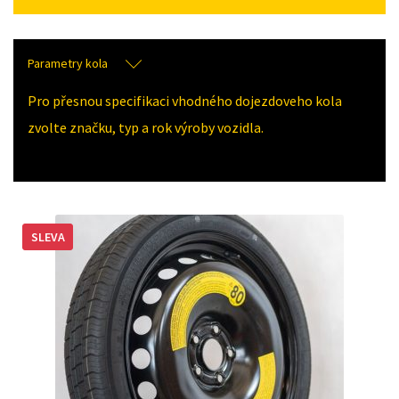
Parametry kola
Pro přesnou specifikaci vhodného dojezdoveho kola
zvolte značku, typ a rok výroby vozidla.
SLEVA