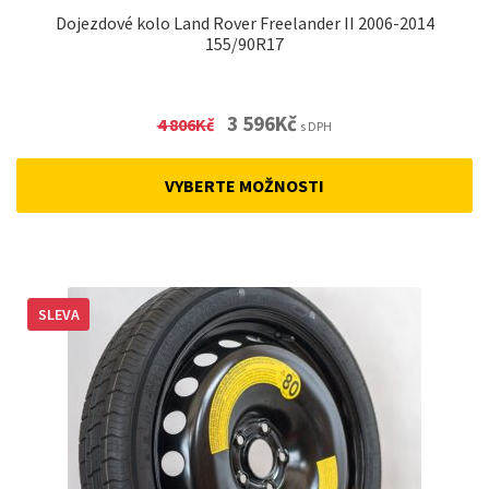
Dojezdové kolo Land Rover Freelander II 2006-2014
155/90R17
Original
Current
3 596
Kč
4 806
Kč
s DPH
price
price
was:
is:
VYBERTE MOŽNOSTI
4
3
806Kč.
596Kč.
SLEVA