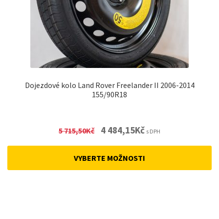
Dojezdové kolo Land Rover Freelander II 2006-2014
155/90R18
Original
Current
4 484,15
Kč
5 715,50
Kč
s DPH
price
price
was:
is:
VYBERTE MOŽNOSTI
5
4
715,50Kč.
484,15Kč.