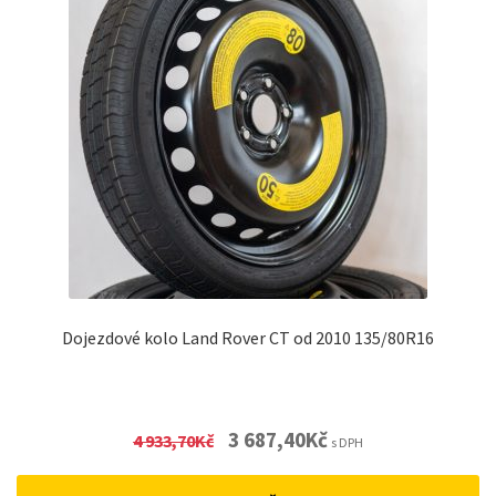
Dojezdové kolo Land Rover CT od 2010 135/80R16
Original
Current
3 687,40
Kč
4 933,70
Kč
s DPH
price
price
was:
is: