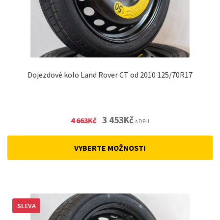
Dojezdové kolo Land Rover CT od 2010 125/70R17
Original
Current
3 453
Kč
4 663
Kč
s DPH
price
price
was:
is:
VYBERTE MOŽNOSTI
4
3
663Kč.
453Kč.
SLEVA