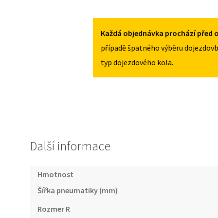
JAGUAR
125
S-
/
TYPE
70R18
Každá objednávka prochází před o
MNOŽSTVÍ
1999-
případě špatného výběru dojezdovb
2008
typ dojezdového kola.
125
/
70R18
MNOŽSTVÍ
Další informace
Hmotnost
Šířka pneumatiky (mm)
Rozmer R