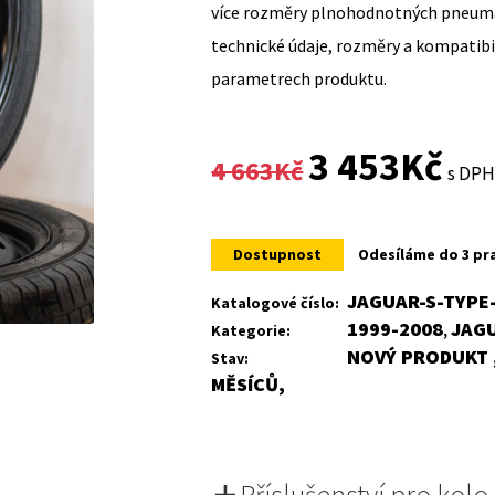
více rozměry plnohodnotných pneumat
technické údaje, rozměry a kompatib
parametrech produktu.
Original
Curr
3 453
Kč
4 663
Kč
s DP
price
price
was:
is:
Dostupnost
Odesíláme do 3 pr
4
3
JAGUAR-S-TYPE-
Katalogové číslo:
1999-2008
JAG
Kategorie:
,
663Kč.
453K
NOVÝ PRODUKT ,
Stav:
MĚSÍCŮ,
Příslušenství pro kolo