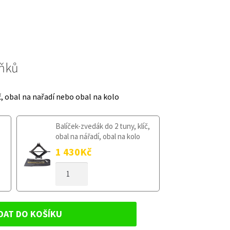
lňků
č, obal na nařadí nebo obal na kolo
Balíček-zvedák do 2 tuny, klíč,
obal na nářadí, obal na kolo
1 430
Kč
DOJAZDOVÉ
KOLESO
JAGUAR
S-
TYPE
DAT DO KOŠÍKU
1999-
2008