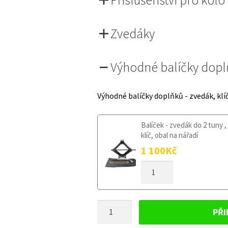
Zvedáky
Výhodné balíčky dop
Výhodné balíčky doplňků - zvedák, klí
Balíček - zvedák do 2 tuny ,
klíč, obal na nářadí
1 100
Kč
DOJAZDOVÉ
KOLESO
JAGUAR
S-
DOJAZDOVÉ
TYPE
PŘI
1999-
KOLESO
2008