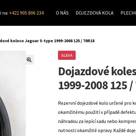
i na:
+421 905 806 234
O NÁS
DOJEZDOVÁ KOLA
PLECHO
dové koleso Jaguar S-type 1999-2008 125 / 70R18
SLEVA
Dojazdové koles
1999-2008 125 /
Rezervní dojezdové kolo určené pro k
okamžitému použití v případě defekt
náhradou za lepící sadu nebo kompre
nutnosti okamžité opravy. Každé doje