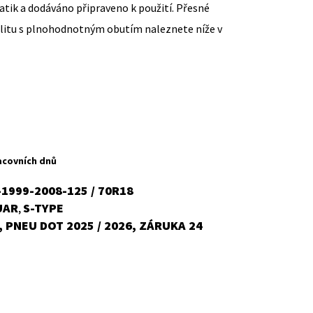
ik a dodáváno připraveno k použití. Přesné
ilitu s plnohodnotným obutím naleznete níže v
ent
H
acovních dnů
1999-2008-125 / 70R18
UAR
S-TYPE
,
č.
 PNEU DOT 2025 / 2026, ZÁRUKA 24