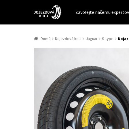
Zavolejte našemu expertov
Domů
Dojezdová kola
Jaguar
S-type
Dojaz