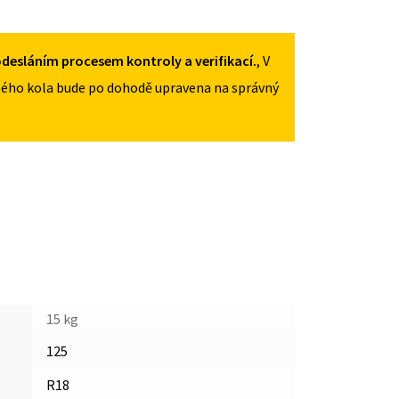
125
/
70R18
desláním procesem kontroly a verifikací.
, V
MNOŽSTVÍ
ého kola bude po dohodě upravena na správný
15 kg
125
R18