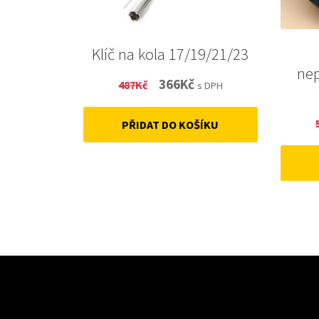
Klíč na kola 17/19/21/23
ne
Original
Current
366
Kč
487
Kč
s DPH
price
price
PŘIDAT DO KOŠÍKU
was:
is:
487Kč.
366Kč.