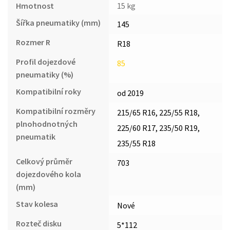
Hmotnost
15 kg
Šířka pneumatiky (mm)
145
Rozmer R
R18
Profil dojezdové
85
pneumatiky (%)
Kompatibilní roky
od 2019
Kompatibilní rozměry
215/65 R16, 225/55 R18,
plnohodnotných
225/60 R17, 235/50 R19,
pneumatik
235/55 R18
Celkový průměr
703
dojezdového kola
(mm)
Stav kolesa
Nové
Rozteč disku
5*112