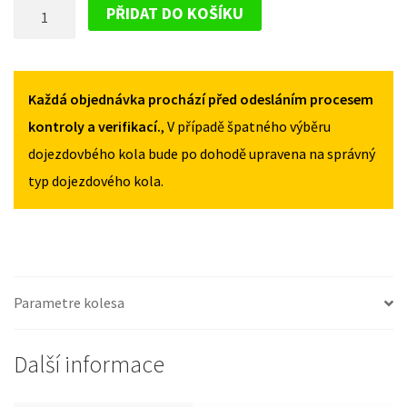
DOJEZDOVÉ
OD
OD
PŘIDAT DO KOŠÍKU
2019
2019
KOLO
145/85R18
145/85R18
SSANGYONG
MNOŽSTVÍ
MNOŽSTVÍ
KORANDO
OD
Každá objednávka prochází před odesláním procesem
2019
kontroly a verifikací.
, V případě špatného výběru
145/85R18
dojezdovbého kola bude po dohodě upravena na správný
MNOŽSTVÍ
typ dojezdového kola.
Parametre kolesa
Další informace