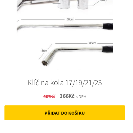
Klíč na kola 17/19/21/23
Original
Current
366
Kč
487
Kč
s DPH
price
price
PŘIDAT DO KOŠÍKU
was:
is:
487Kč.
366Kč.