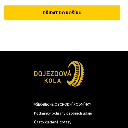
price
price
PŘIDAT DO KOŠÍKU
was:
is:
741Kč.
620Kč.
VŠEOBECNÉ OBCHODNÍ PODMÍNKY
Podmínky ochrany osobních údajů
Často kladené dotazy