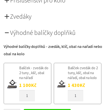
Příslušenství pro kolo
Zvedáky
Výhodné balíčky doplňků
Výhodné balíčky doplňků - zvedák, klíč, obal na nařadí nebo
obal na kolo
Balíček - zvedák do
Balíček-zvedák do 2
2 tuny , klíč, obal
tuny, klíč, obal na
na nářadí
nářadí, obal na kolo
1 100
Kč
1 430
Kč
DOJEZDOVÉ
DOJEZDOVÉ
KOLO
KOLO
SSANGYONG
SSANGYONG
KORANDO
KORANDO