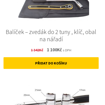
Balíček – zvedák do 2 tuny , klíč, obal
na nářadí
Original
Current
1 100
Kč
1 342
Kč
s DPH
price
price
PŘIDAT DO KOŠÍKU
was:
is:
1
1
342Kč.
100Kč.