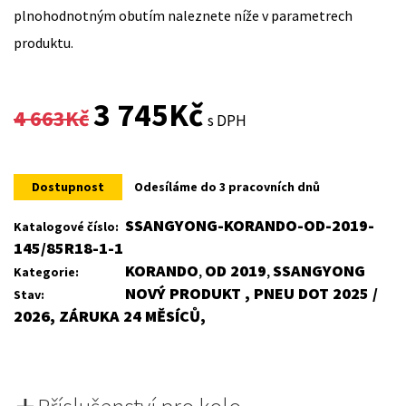
plnohodnotným obutím naleznete níže v parametrech
produktu.
Original
Current
3 745
Kč
4 663
Kč
s DPH
price
price
was:
is:
Dostupnost
Odesíláme do 3 pracovních dnů
4
3
SSANGYONG-KORANDO-OD-2019-
Katalogové číslo:
145/85R18-1-1
663Kč.
745Kč.
KORANDO
OD 2019
SSANGYONG
Kategorie:
,
,
NOVÝ PRODUKT , PNEU DOT 2025 /
Stav:
2026, ZÁRUKA 24 MĚSÍCŮ,