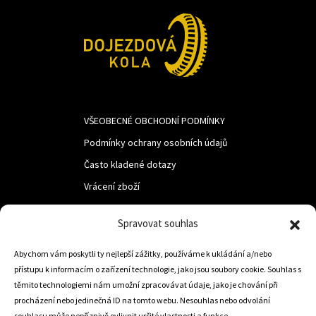
VŠEOBECNÉ OBCHODNÍ PODMÍNKY
Podmínky ochrany osobních údajů
Často kladené dotazy
Vrácení zboží
Spravovat souhlas
LUF s.r.o.
Abychom vám poskytli ty nejlepší zážitky, používáme k ukládání a/nebo
Nám. M.R.Štefanika 518,
přístupu k informacím o zařízení technologie, jako jsou soubory cookie. Souhlas s
Trstená 02801
těmito technologiemi nám umožní zpracovávat údaje, jako je chování při
procházení nebo jedinečná ID na tomto webu. Nesouhlas nebo odvolání
souhlasu může nepříznivě ovlivnit určité vlastnosti a funkce.