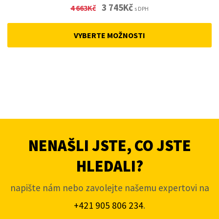
Original
Current
3 745
Kč
4 663
Kč
s DPH
price
price
was:
is:
VYBERTE MOŽNOSTI
4
3
663Kč.
745Kč.
NENAŠLI JSTE, CO JSTE
HLEDALI?
napište nám nebo zavolejte našemu expertovi na
+421 905 806 234
.