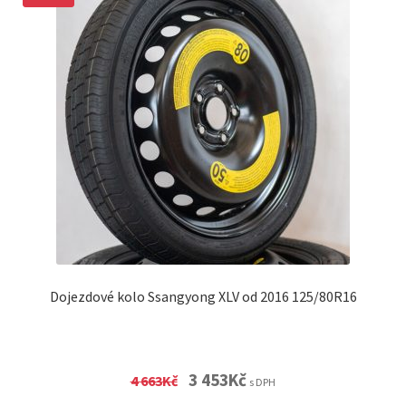
Dojezdové kolo Ssangyong XLV od 2016 125/80R16
Original
Current
3 453
Kč
4 663
Kč
s DPH
price
price