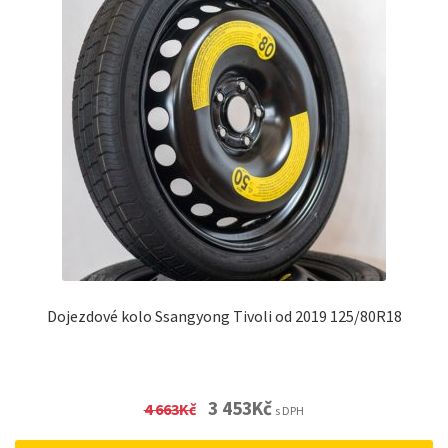
Dojezdové kolo Ssangyong Tivoli od 2019 125/80R18
Original
Current
3 453
Kč
4 663
Kč
s DPH
price
price