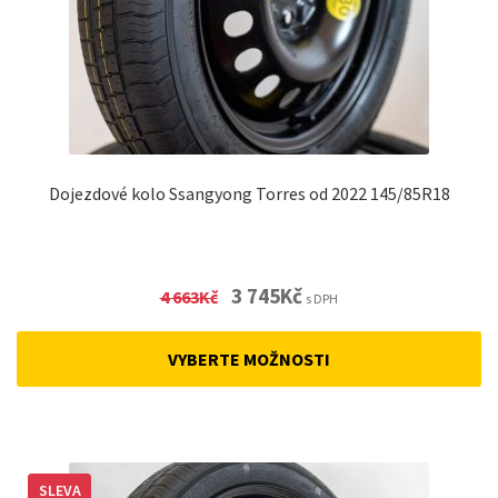
Dojezdové kolo Ssangyong Torres od 2022 145/85R18
Original
Current
3 745
Kč
4 663
Kč
s DPH
price
price
was:
is:
VYBERTE MOŽNOSTI
4
3
663Kč.
745Kč.
SLEVA