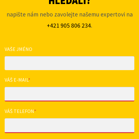
HLEDALI?
napište nám nebo zavolejte našemu expertovi na
+421 905 806 234
.
VAŠE JMÉNO
VÁŠ E-MAIL
*
VÁŠ TELEFON
*