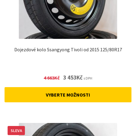
Dojezdové kolo Ssangyong Tivoli od 2015 125/80R17
Original
Current
3 453
Kč
4 663
Kč
s DPH
price
price
was:
is:
VYBERTE MOŽNOSTI
4
3
663Kč.
453Kč.
SLEVA