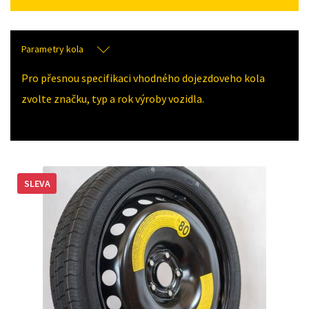
Parametry kola
Pro přesnou specifikaci vhodného dojezdoveho kola
zvolte značku, typ a rok výroby vozidla.
SLEVA