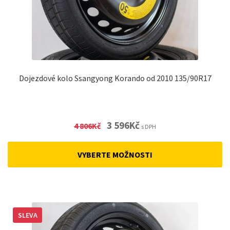
Dojezdové kolo Ssangyong Korando od 2010 135/90R17
Original
Current
3 596
Kč
4 806
Kč
s DPH
price
price
was:
is:
VYBERTE MOŽNOSTI
4
3
806Kč.
596Kč.
SLEVA