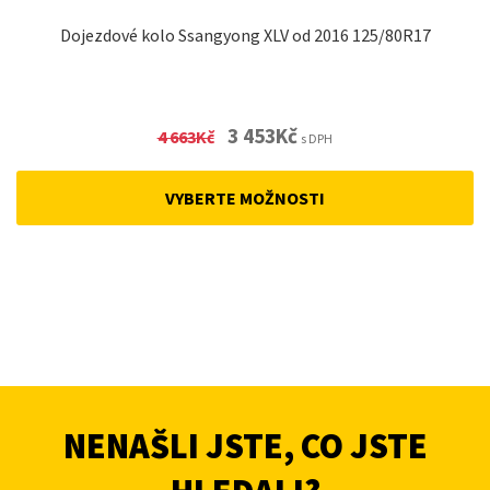
Dojezdové kolo Ssangyong XLV od 2016 125/80R17
Original
Current
3 453
Kč
4 663
Kč
s DPH
price
price
was:
is:
VYBERTE MOŽNOSTI
4
3
663Kč.
453Kč.
NENAŠLI JSTE, CO JSTE