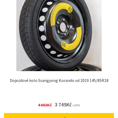
Dojezdové kolo Ssangyong Korando od 2019 145/85R18
Original
Current
3 745
Kč
4 663
Kč
s DPH
price
price
was:
is: