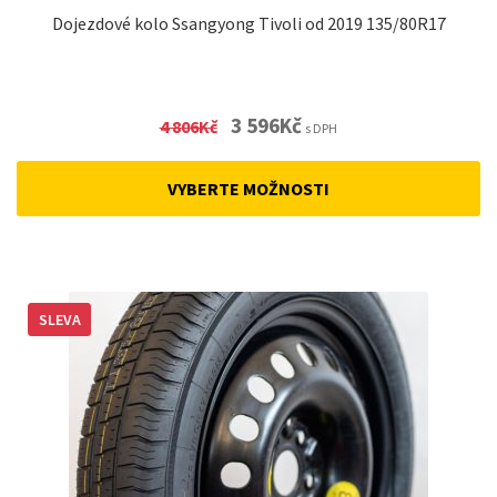
Dojezdové kolo Ssangyong Tivoli od 2019 135/80R17
Original
Current
3 596
Kč
4 806
Kč
s DPH
price
price
was:
is:
VYBERTE MOŽNOSTI
4
3
806Kč.
596Kč.
SLEVA