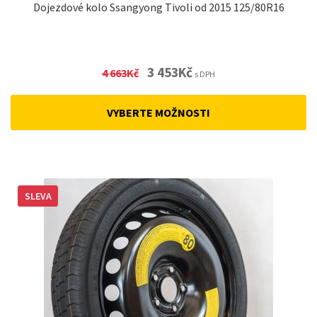
Dojezdové kolo Ssangyong Tivoli od 2015 125/80R16
Original
Current
3 453
Kč
4 663
Kč
s DPH
price
price
was:
is:
VYBERTE MOŽNOSTI
4
3
663Kč.
453Kč.
SLEVA