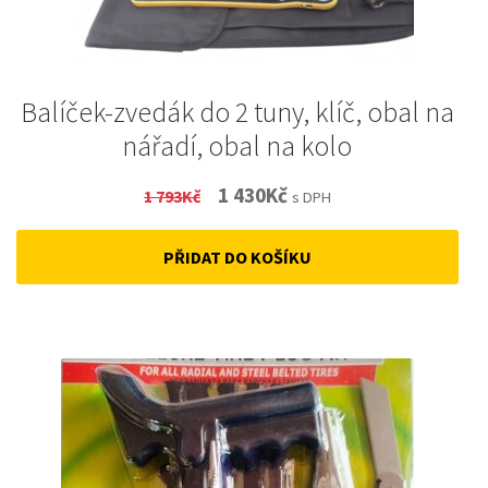
Balíček-zvedák do 2 tuny, klíč, obal na
nářadí, obal na kolo
Original
Current
1 430
Kč
1 793
Kč
s DPH
price
price
PŘIDAT DO KOŠÍKU
was:
is:
1
1
793Kč.
430Kč.