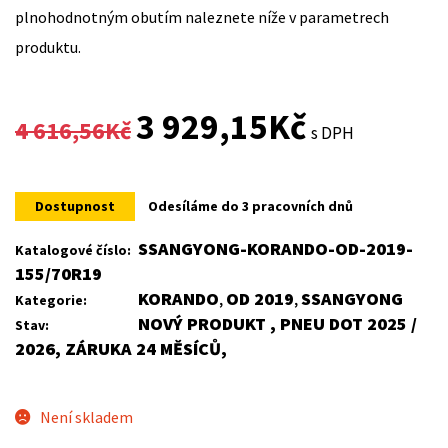
plnohodnotným obutím naleznete níže v parametrech
produktu.
Original
Current
3 929,15
Kč
4 616,56
Kč
s DPH
price
price
was:
is:
Dostupnost
Odesíláme do 3 pracovních dnů
4
3
SSANGYONG-KORANDO-OD-2019-
Katalogové číslo:
155/70R19
616,56Kč.
929,15Kč.
KORANDO
OD 2019
SSANGYONG
Kategorie:
,
,
NOVÝ PRODUKT , PNEU DOT 2025 /
Stav:
2026, ZÁRUKA 24 MĚSÍCŮ,
Není skladem