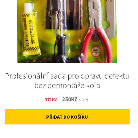
Profesionální sada pro opravu defektu
bez demontáže kola
Original
Current
250
Kč
371
Kč
s DPH
price
price
PŘIDAT DO KOŠÍKU
was:
is:
371Kč.
250Kč.