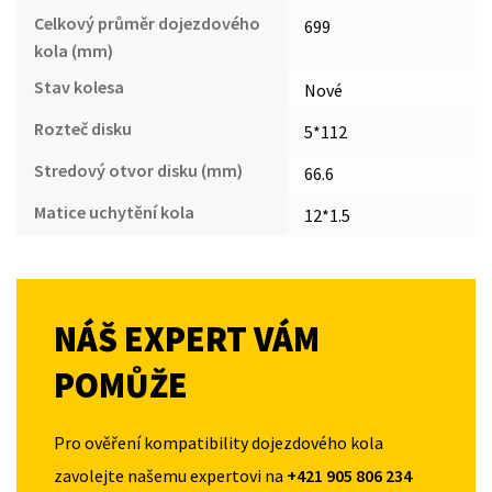
Celkový průměr dojezdového
699
kola (mm)
Stav kolesa
Nové
Rozteč disku
5*112
Stredový otvor disku (mm)
66.6
Matice uchytění kola
12*1.5
NÁŠ EXPERT VÁM
POMŮŽE
Pro ověření kompatibility dojezdového kola
zavolejte našemu expertovi na
+421 905 806 234