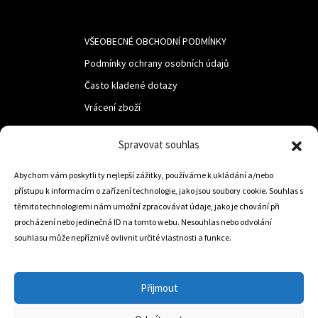
VŠEOBECNÉ OBCHODNÍ PODMÍNKY
Podmínky ochrany osobních údajů
Často kladené dotazy
Vrácení zboží
Spravovat souhlas
LUF s.r.o.
Abychom vám poskytli ty nejlepší zážitky, používáme k ukládání a/nebo
Nám. M.R.Štefanika 518,
přístupu k informacím o zařízení technologie, jako jsou soubory cookie. Souhlas s
Trstená 02801
těmito technologiemi nám umožní zpracovávat údaje, jako je chování při
procházení nebo jedinečná ID na tomto webu. Nesouhlas nebo odvolání
souhlasu může nepříznivě ovlivnit určité vlastnosti a funkce.
+421 905 806 234
info@dojezdovakola.com
Přijmout