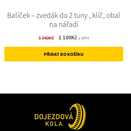
Balíček – zvedák do 2 tuny , klíč, obal
na nářadí
Original
Current
1 100
Kč
1 342
Kč
s DPH
price
price
PŘIDAT DO KOŠÍKU
was:
is:
1
1
342Kč.
100Kč.