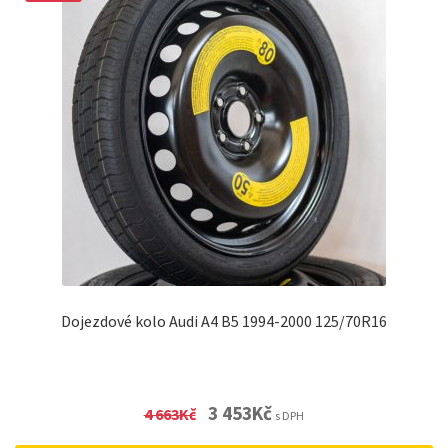
Dojezdové kolo Audi A4 B5 1994-2000 125/70R16
Original
Current
3 453
Kč
4 663
Kč
s DPH
price
price