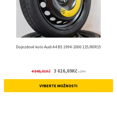
Dojezdové kolo Audi A4 B5 1994-2000 125/80R15
Original
Current
3 616,69
Kč
4 848,01
Kč
s DPH
price
price
was:
is:
VYBERTE MOŽNOSTI
4
3
848,01Kč.
616,69Kč.