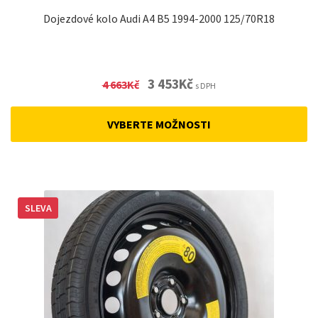
Dojezdové kolo Audi A4 B5 1994-2000 125/70R18
Original
Current
3 453
Kč
4 663
Kč
s DPH
price
price
was:
is:
VYBERTE MOŽNOSTI
4
3
663Kč.
453Kč.
SLEVA