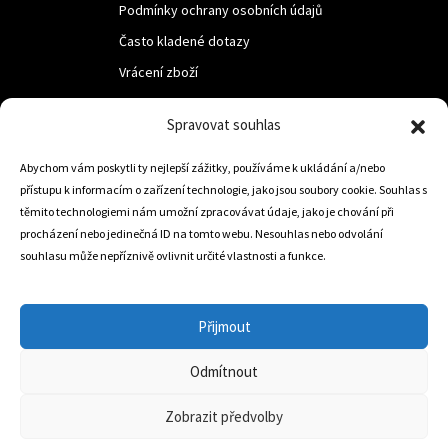
Podmínky ochrany osobních údajů
Často kladené dotazy
Vrácení zboží
Spravovat souhlas
LUF s.r.o.
Abychom vám poskytli ty nejlepší zážitky, používáme k ukládání a/nebo
Nám. M.R.Štefanika 518,
přístupu k informacím o zařízení technologie, jako jsou soubory cookie. Souhlas s
Trstená 02801
těmito technologiemi nám umožní zpracovávat údaje, jako je chování při
procházení nebo jedinečná ID na tomto webu. Nesouhlas nebo odvolání
souhlasu může nepříznivě ovlivnit určité vlastnosti a funkce.
+421 905 806 234
info@dojezdovakola.com
Přijmout
Odmítnout
Slovenský Eshop
0
Zobrazit předvolby