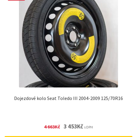
Dojezdové kolo Seat Toledo III 2004-2009 125/70R16
Original
Current
3 453
Kč
4 663
Kč
s DPH
price
price