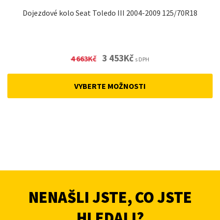
Dojezdové kolo Seat Toledo III 2004-2009 125/70R18
Original
Current
3 453
Kč
4 663
Kč
s DPH
price
price
was:
is:
VYBERTE MOŽNOSTI
4
3
663Kč.
453Kč.
NENAŠLI JSTE, CO JSTE
HLEDALI?