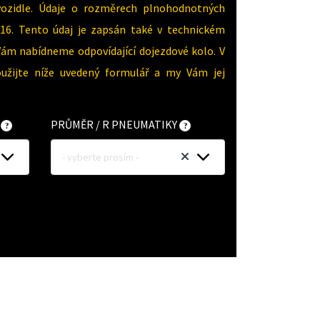
vozidle. Údaje o rozměrech plnohodnotných
16. Tento údaj je zapsán také v technickém
Vám nabídneme odpovídající dojezdové kolo. V
oužijte níže uvedený formulář a my Vám jej
Y
PRŮMĚR / R PNEUMATIKY
- vyberte prosím -