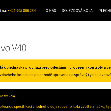
i na:
+421 905 806 234
O NÁS
DOJEZDOVÁ KOLA
PLECHO
lvo V40
á objednávka prochází před odesláním procesem kontroly a veri
zdovbého kola bude po dohodě upravena na správný typ dojezdové
metry kola
přesnou specifikaci vhodného dojezdoveho kola zvolte značku, typ 