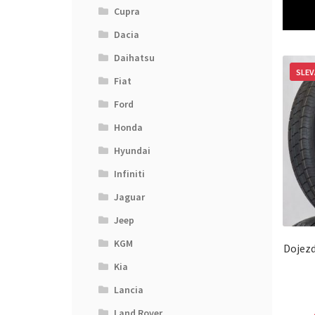
Cupra
Dacia
Daihatsu
SLEV
Fiat
Ford
Honda
Hyundai
Infiniti
Jaguar
Jeep
KGM
Dojezd
Kia
Lancia
Land Rover