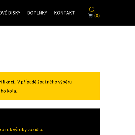
VÉ DISKY
DOPLŇKY
KONTAKT
(0)
fikací.
, V případě špatného výběru
ho kola.
a rok výroby vozidla.