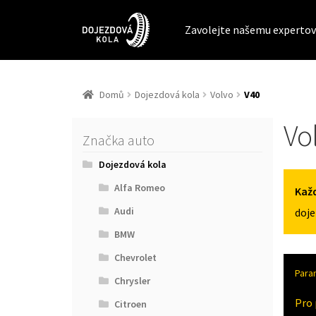
Zavolejte našemu expertov
Domů
Dojezdová kola
Volvo
V40
Vo
Značka auto
Dojezdová kola
Alfa Romeo
Každ
Audi
doje
BMW
Chevrolet
Para
Chrysler
Pro 
Citroen