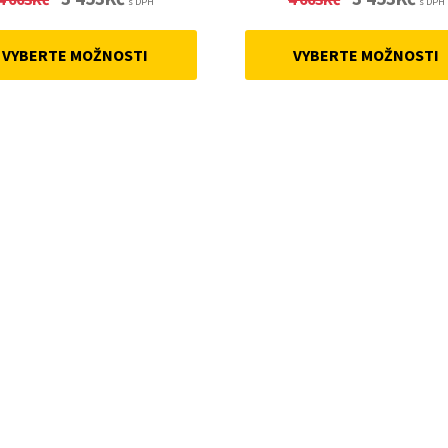
s DPH
s DPH
price
price
price
price
was:
is:
was:
is:
VYBERTE MOŽNOSTI
VYBERTE MOŽNOSTI
4
3
4
3
663Kč.
453Kč.
663Kč.
453Kč