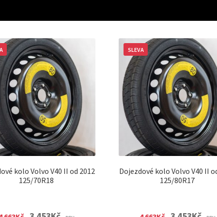
A
SLEVA
ové kolo Volvo V40 II od 2012
Dojezdové kolo Volvo V40 II o
125/70R18
125/80R17
Original
Current
Original
Curre
3 453
Kč
3 453
Kč
4 663
Kč
4 663
Kč