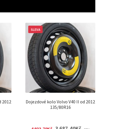
SLEVA
d 2012
Dojezdové kolo Volvo V40 II od 2012
135/80R16
nt
Original
Current
3 687,40
Kč
4 933,70
Kč