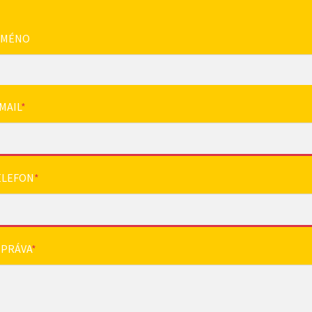
JMÉNO
MAIL
*
ELEFON
*
ZPRÁVA
*