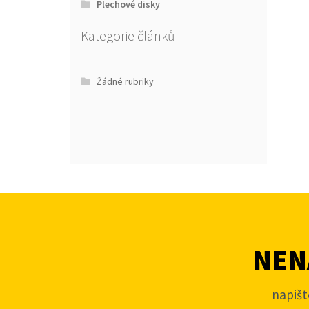
Plechové disky
Kategorie článků
Žádné rubriky
NENA
napišt