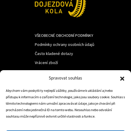
VŠEOBECNÉ OBCHODNÍ PODMÍNKY
Podmínky ochrany osobních údajů
Často kladené dotazy
Vrácení zboží
Spravovat souhlas
LUF s.r.o.
Abychom vám poskytli ty nejlepší zážitky, používáme k ukládání a/nebo
Nám. M.R.Štefanika 518,
přístupu k informacím o zařízení technologie, jako jsou soubory cookie. Souhlas s
Trstená 02801
těmito technologiemi nám umožní zpracovávat údaje, jako je chování při
procházení nebo jedinečná ID na tomto webu. Nesouhlas nebo odvolání
souhlasu může nepříznivě ovlivnit určité vlastnosti a funkce.
+421 905 806 234