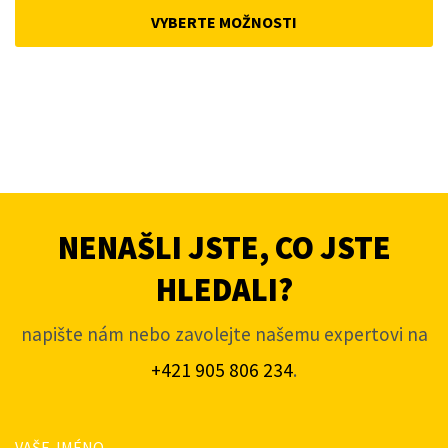
was:
is:
VYBERTE MOŽNOSTI
4
3
806Kč.
596Kč.
NENAŠLI JSTE, CO JSTE
HLEDALI?
napište nám nebo zavolejte našemu expertovi na
+421 905 806 234
.
VAŠE JMÉNO