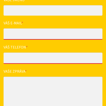
VÁŠ E-MAIL
*
VÁŠ TELEFON
*
VAŠE ZPRÁVA
*