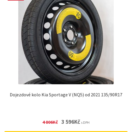
Dojezdové kolo Kia Sportage V (NQ5) od 2021 135/90R17
Original
Current
3 596
Kč
4 806
Kč
s DPH
price
price