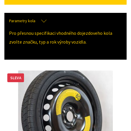
Parametry kola
Pro přesnou specifikaci vhodného dojezdoveho kola
zvolte značku, typ a rok výroby vozidla.
SLEVA