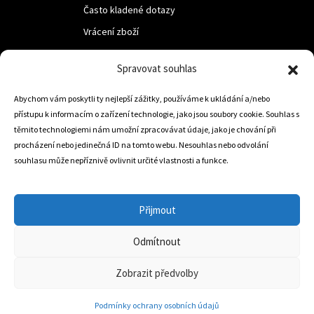
Často kladené dotazy
Vrácení zboží
Spravovat souhlas
LUF s.r.o.
Abychom vám poskytli ty nejlepší zážitky, používáme k ukládání a/nebo
Nám. M.R.Štefanika 518,
přístupu k informacím o zařízení technologie, jako jsou soubory cookie. Souhlas s
Trstená 02801
těmito technologiemi nám umožní zpracovávat údaje, jako je chování při
procházení nebo jedinečná ID na tomto webu. Nesouhlas nebo odvolání
souhlasu může nepříznivě ovlivnit určité vlastnosti a funkce.
+421 905 806 234
info@dojezdovakola.com
Přijmout
Odmítnout
Slovenský Eshop
0
Zobrazit předvolby
Podmínky ochrany osobních údajů