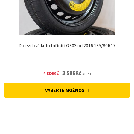
Dojezdové kolo Infiniti Q30S od 2016 135/80R17
Original
Current
3 596
Kč
4 806
Kč
s DPH
price
price
was:
is:
VYBERTE MOŽNOSTI
4
3
806Kč.
596Kč.