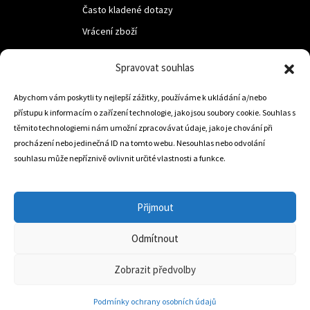
Často kladené dotazy
Vrácení zboží
Spravovat souhlas
LUF s.r.o.
Abychom vám poskytli ty nejlepší zážitky, používáme k ukládání a/nebo
Nám. M.R.Štefanika 518,
přístupu k informacím o zařízení technologie, jako jsou soubory cookie. Souhlas s
Trstená 02801
těmito technologiemi nám umožní zpracovávat údaje, jako je chování při
procházení nebo jedinečná ID na tomto webu. Nesouhlas nebo odvolání
souhlasu může nepříznivě ovlivnit určité vlastnosti a funkce.
+421 905 806 234
info@dojezdovakola.com
Přijmout
Odmítnout
Slovenský Eshop
0
Zobrazit předvolby
Podmínky ochrany osobních údajů