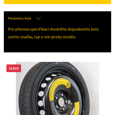
Parametry kola
Pro přesnou specifikaci vhodného dojezdoveho kola
zvolte značku, typ a rok výroby vozidla.
SLEVA