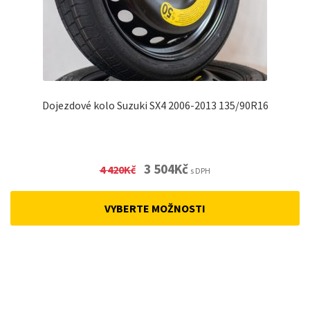
Dojezdové kolo Suzuki SX4 2006-2013 135/90R16
Original
Current
3 504
Kč
4 420
Kč
s DPH
price
price
was:
is:
VYBERTE MOŽNOSTI
4
3
420Kč.
504Kč.