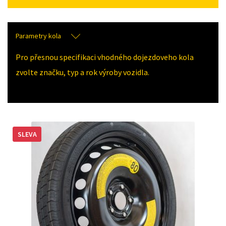
Parametry kola
Pro přesnou specifikaci vhodného dojezdoveho kola
zvolte značku, typ a rok výroby vozidla.
SLEVA