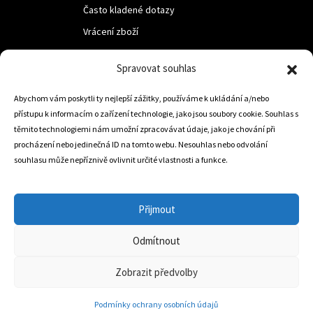
Často kladené dotazy
Vrácení zboží
Spravovat souhlas
LUF s.r.o.
Abychom vám poskytli ty nejlepší zážitky, používáme k ukládání a/nebo
Nám. M.R.Štefanika 518,
přístupu k informacím o zařízení technologie, jako jsou soubory cookie. Souhlas s
Trstená 02801
těmito technologiemi nám umožní zpracovávat údaje, jako je chování při
procházení nebo jedinečná ID na tomto webu. Nesouhlas nebo odvolání
souhlasu může nepříznivě ovlivnit určité vlastnosti a funkce.
+421 905 806 234
info@dojezdovakola.com
Přijmout
Odmítnout
Slovenský Eshop
0
Zobrazit předvolby
Podmínky ochrany osobních údajů