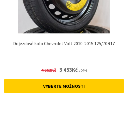
Dojezdové kolo Chevrolet Volt 2010-2015 125/70R17
Original
Current
3 453
Kč
4 663
Kč
s DPH
price
price
was:
is:
VYBERTE MOŽNOSTI
4
3
663Kč.
453Kč.