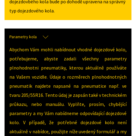
dojezdovbého kola bude po dohodě upravena na správný
typ dojezdového kola.
Parametry kola
Abychom Vám mohli nabídnout vhodné dojezdové kolo,
potřebujeme, abyste zadali všechny parametry
plnohodnotni pneumatiky, kterou aktuálně používáte
na Vašem vozidle. Údaje o rozměrech plnohodnotných
pneumatik najdete napsané na pneumatice např. ve
tvaru 205/55R16. Tento údaj je zapsán také v technickém
průkazu, nebo manuálu. Vyplňte, prosím, chybějící
parametry a my Vám nabídneme odpovídající dojezdové
kolo. V případě, že potřebné dojezdové kolo není
aktuálně v nabídce, použijte níže uvedený formulář a my