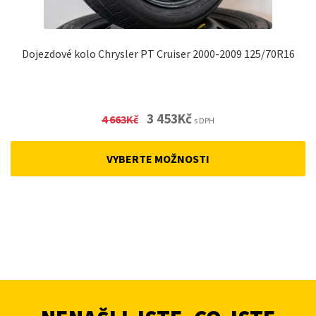
Dojezdové kolo Chrysler PT Cruiser 2000-2009 125/70R16
Original
Current
3 453
Kč
4 663
Kč
s DPH
price
price
was:
is:
VYBERTE MOŽNOSTI
4
3
663Kč.
453Kč.