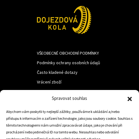
VŠEOBECNÉ OBCHODNÍ PODMÍNKY
Podmínky ochrany osobních údajů
Často kladené dotazy
Vrácení zboží
Spravovat souhlas
LUF s.r.o.
Abychom vám poskytli ty nejlepší zážitky, používáme k ukládání a/nebo
Nám. M.R.Štefanika 518,
přístupu k informacím o zařízení technologie, jako jsou soubory cookie. Souhlas s
Trstená 02801
těmito technologiemi nám umožní zpracovávat údaje, jako je chování při
procházení nebo jedinečná ID na tomto webu. Nesouhlas nebo odvolání
souhlasu může nepříznivě ovlivnit určité vlastnosti a funkce.