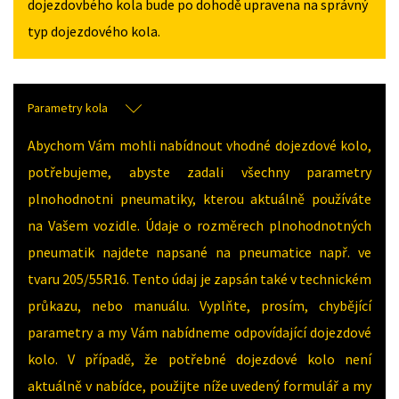
dojezdovbého kola bude po dohodě upravena na správný
typ dojezdového kola.
Parametry kola
Abychom Vám mohli nabídnout vhodné dojezdové kolo,
potřebujeme, abyste zadali všechny parametry
plnohodnotni pneumatiky, kterou aktuálně používáte
na Vašem vozidle. Údaje o rozměrech plnohodnotných
pneumatik najdete napsané na pneumatice např. ve
tvaru 205/55R16. Tento údaj je zapsán také v technickém
průkazu, nebo manuálu. Vyplňte, prosím, chybějící
parametry a my Vám nabídneme odpovídající dojezdové
kolo. V případě, že potřebné dojezdové kolo není
aktuálně v nabídce, použijte níže uvedený formulář a my