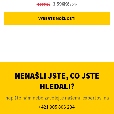
Original
Current
3 596
Kč
4 806
Kč
s DPH
price
price
was:
is:
VYBERTE MOŽNOSTI
4
3
806Kč.
596Kč.
NENAŠLI JSTE, CO JSTE
HLEDALI?
napište nám nebo zavolejte našemu expertovi na
+421 905 806 234
.