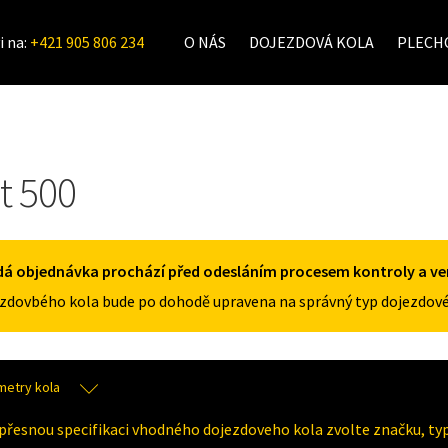
i na:
+421 905 806 234
O NÁS
DOJEZDOVÁ KOLA
PLECHO
t 500
á objednávka prochází před odesláním procesem kontroly a veri
zdovbého kola bude po dohodě upravena na správný typ dojezdové
metry kola
přesnou specifikaci vhodného dojezdoveho kola zvolte značku, typ 