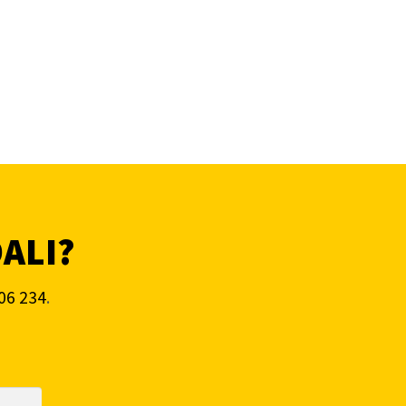
DALI?
06 234
.