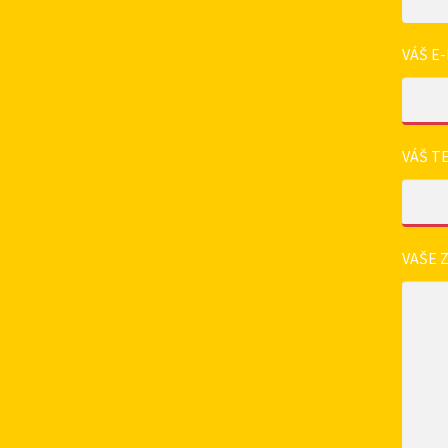
VÁŠ E-
VÁŠ T
VAŠE 