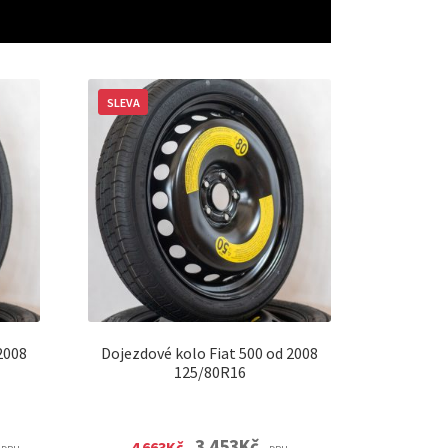
SLEVA
2008
Dojezdové kolo Fiat 500 od 2008
125/80R16
urrent
Original
Current
3 453
Kč
4 663
Kč