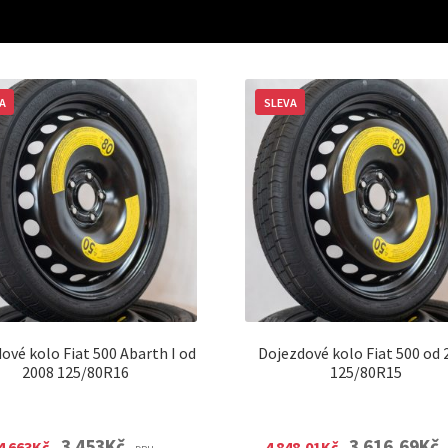
A
SLEVA
ové kolo Fiat 500 Abarth I od
Dojezdové kolo Fiat 500 od 
2008 125/80R16
125/80R15
Original
Current
Original
C
3 453
Kč
3 616,69
Kč
4 663
Kč
4 848,01
Kč