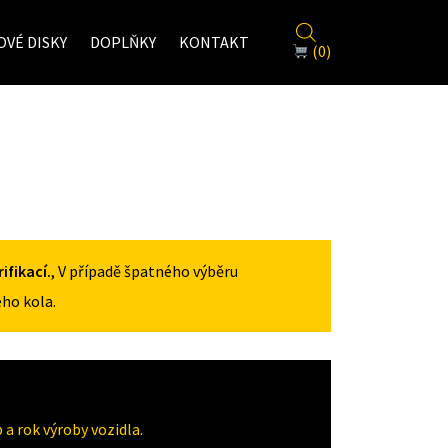
VÉ DISKY
DOPLŇKY
KONTAKT
(0)
fikací.
, V případě špatného výběru
ho kola.
a rok výroby vozidla.