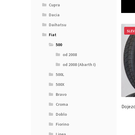
Cupra
Dacia
Daihatsu
SLEV
Fiat
500
od 2008
od 2008 (Abarth I)
500L
500X
Bravo
Croma
Dojezd
Doblo
Fiorino
Linea