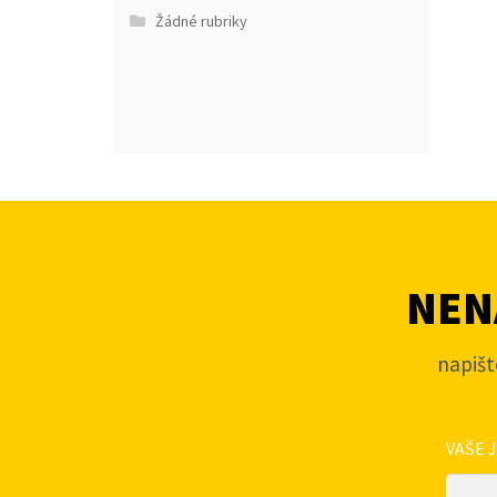
Žádné rubriky
NENA
napišt
VAŠE 