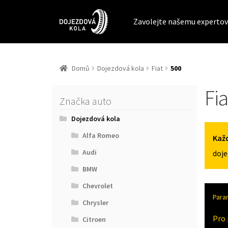
Zavolejte našemu expertov
Domů
Dojezdová kola
Fiat
500
Fia
Značka auto
Dojezdová kola
Alfa Romeo
Každ
Audi
doje
BMW
Chevrolet
Para
Chrysler
Pro 
Citroen