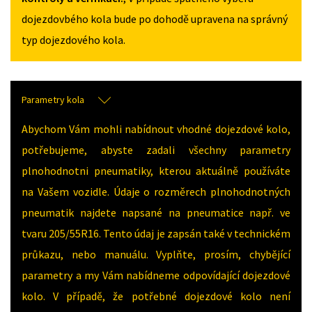
dojezdovbého kola bude po dohodě upravena na správný
typ dojezdového kola.
Parametry kola
Abychom Vám mohli nabídnout vhodné dojezdové kolo,
potřebujeme, abyste zadali všechny parametry
plnohodnotni pneumatiky, kterou aktuálně používáte
na Vašem vozidle. Údaje o rozměrech plnohodnotných
pneumatik najdete napsané na pneumatice např. ve
tvaru 205/55R16. Tento údaj je zapsán také v technickém
průkazu, nebo manuálu. Vyplňte, prosím, chybějící
parametry a my Vám nabídneme odpovídající dojezdové
kolo. V případě, že potřebné dojezdové kolo není