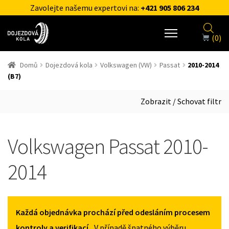
Zavolejte našemu expertovi na:
+421 905 806 234
(0)
Domů
Dojezdová kola
Volkswagen (VW)
Passat
2010-2014
(B7)
Zobrazit / Schovat filtr
Volkswagen Passat 2010-
2014
Každá objednávka prochází před odesláním procesem
kontroly a verifikací.
, V případě špatného výběru