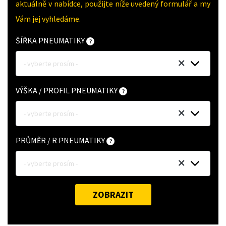
aktuálně v nabídce, použijte níže uvedený formulář a my
Vám jej vyhledáme.
ŠÍŘKA PNEUMATIKY
- vyberte prosím -
VÝŠKA / PROFIL PNEUMATIKY
- vyberte prosím -
PRŮMĚR / R PNEUMATIKY
- vyberte prosím -
ZOBRAZIT