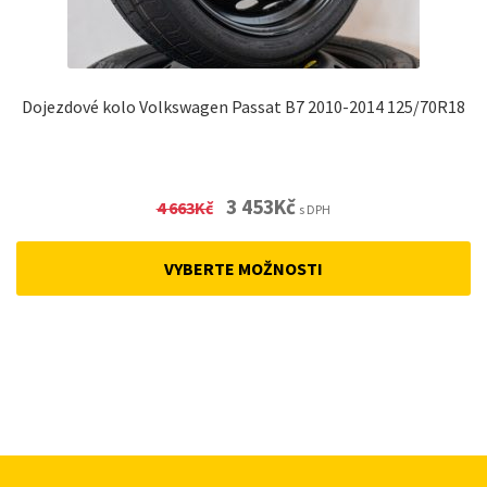
Dojezdové kolo Volkswagen Passat B7 2010-2014 125/70R18
Original
Current
3 453
Kč
4 663
Kč
s DPH
price
price
was:
is:
VYBERTE MOŽNOSTI
4
3
663Kč.
453Kč.