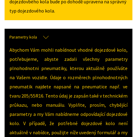
dojezdovbého kola bude po dohodě upravena na správný
typ dojezdového kola.
Parametry kola
Abychom Vám mohli nabídnout vhodné dojezdové kolo,
potřebujeme, abyste zadali všechny parametry
plnohodnotni pneumatiky, kterou aktuálně používáte
na Vašem vozidle. Údaje o rozměrech plnohodnotných
pneumatik najdete napsané na pneumatice např. ve
tvaru 205/55R16. Tento údaj je zapsán také v technickém
průkazu, nebo manuálu. Vyplňte, prosím, chybějící
parametry a my Vám nabídneme odpovídající dojezdové
kolo. V případě, že potřebné dojezdové kolo není
aktuálně v nabídce, použijte níže uvedený formulář a my