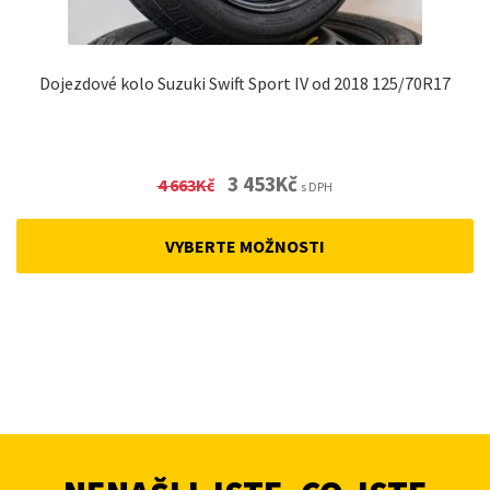
Dojezdové kolo Suzuki Swift Sport IV od 2018 125/70R17
Original
Current
3 453
Kč
4 663
Kč
s DPH
price
price
was:
is:
VYBERTE MOŽNOSTI
4
3
663Kč.
453Kč.