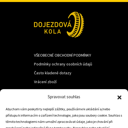
VŠEOBECNÉ OBCHODNÍ PODMÍNKY
Podmínky ochrany osobních údajů
Často kladené dotazy
Vrácení zboží
Spravovat souhlas
LUF s.r.o.
Abychom vám poskytli ty nejlepší zážitky, používáme k ukládání a/nebo
Nám. M.R.Štefanika 518,
přístupu k informacím o zařízení technologie, jako jsou soubory cookie. Souhlas s
Trstená 02801
těmito technologiemi nám umožní zpracovávat údaje, jako je chování při
procházení nebo jedinečná ID na tomto webu. Nesouhlas nebo odvolání