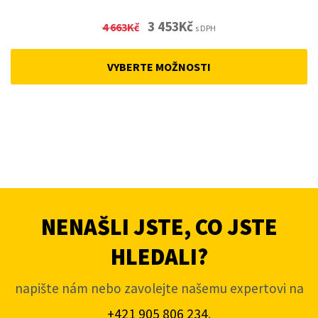
Original
Current
3 453
Kč
4 663
Kč
s DPH
price
price
was:
is:
VYBERTE MOŽNOSTI
4
3
663Kč.
453Kč.
NENAŠLI JSTE, CO JSTE
HLEDALI?
napište nám nebo zavolejte našemu expertovi na
+421 905 806 234
.