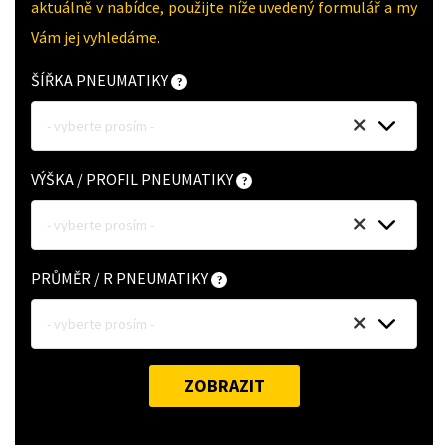
aktuálně v nabídce, použijte níže uvedený formulář a my
Vám jej vyhledáme.
ŠÍŘKA PNEUMATIKY
- vyberte prosím -
VÝŠKA / PROFIL PNEUMATIKY
- vyberte prosím -
PRŮMĚR / R PNEUMATIKY
- vyberte prosím -
ZOBRAZIT