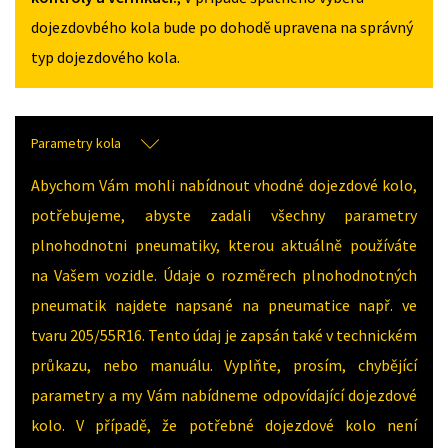
dojezdovbého kola bude po dohodě upravena na správný
typ dojezdového kola.
Parametry kola
Abychom Vám mohli nabídnout vhodné dojezdové kolo,
potřebujeme, abyste zadali všechny parametry
plnohodnotni pneumatiky, kterou aktuálně používáte
na Vašem vozidle. Údaje o rozměrech plnohodnotných
pneumatik najdete napsané na pneumatice např. ve
tvaru 205/55R16. Tento údaj je zapsán také v technickém
průkazu, nebo manuálu. Vyplňte, prosím, chybějící
parametry a my Vám nabídneme odpovídající dojezdové
kolo. V případě, že potřebné dojezdové kolo není