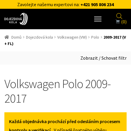
Zavolejte našemu expertovi na:
+421 905 806 234
(0)
Domů
Dojezdová kola
Volkswagen (VW)
Polo
2009-2017 (V
+ FL)
Zobrazit / Schovat filtr
Volkswagen Polo 2009-
2017
Každá objednávka prochází před odesláním procesem
kontroly a verifikací.
, V případě špatného výběru