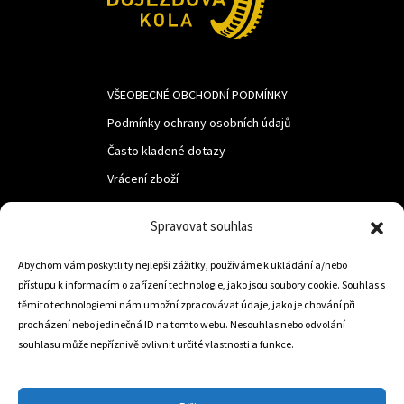
VŠEOBECNÉ OBCHODNÍ PODMÍNKY
Podmínky ochrany osobních údajů
Často kladené dotazy
Vrácení zboží
Spravovat souhlas
LUF s.r.o.
Abychom vám poskytli ty nejlepší zážitky, používáme k ukládání a/nebo
Nám. M.R.Štefanika 518,
přístupu k informacím o zařízení technologie, jako jsou soubory cookie. Souhlas s
Trstená 02801
těmito technologiemi nám umožní zpracovávat údaje, jako je chování při
procházení nebo jedinečná ID na tomto webu. Nesouhlas nebo odvolání
souhlasu může nepříznivě ovlivnit určité vlastnosti a funkce.
+421 905 806 234