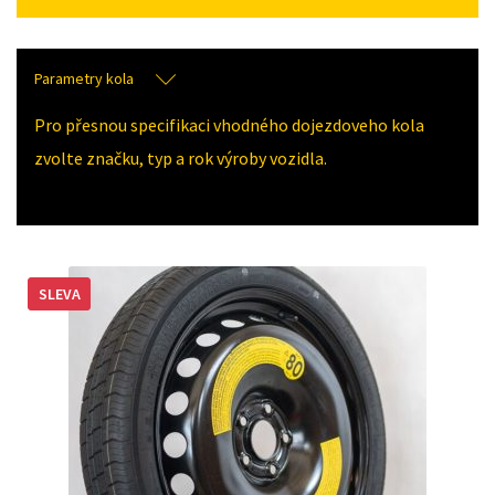
Parametry kola
Pro přesnou specifikaci vhodného dojezdoveho kola
zvolte značku, typ a rok výroby vozidla.
SLEVA