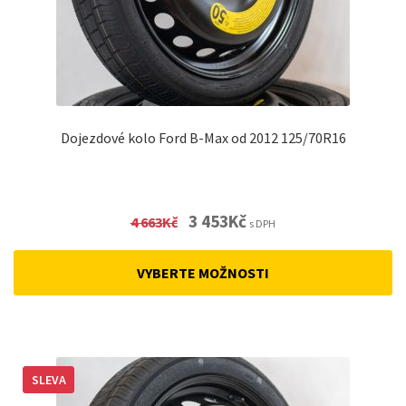
Dojezdové kolo Ford B-Max od 2012 125/70R16
Original
Current
3 453
Kč
4 663
Kč
s DPH
price
price
was:
is:
VYBERTE MOŽNOSTI
4
3
663Kč.
453Kč.
SLEVA