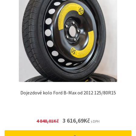
Dojezdové kolo Ford B-Max od 2012 125/80R15
Original
Current
3 616,69
Kč
4 848,01
Kč
s DPH
price
price
was:
is: